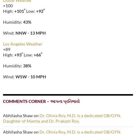
Dubai Weather
+
100
°
°
High:
+
101
Low:
+
92
Humidity:
43%
Wind:
NNW - 13 MPH
Los Angeles Weather
+
89
°
°
High:
+
93
Low:
+
66
Humidity:
38%
Wind:
WSW - 10 MPH
COMMENTS CORNER – આપના પ્રતિભાવો
Abhilasha Shaw
on
Dr. Olivia Roy, M.D. is a dedicated OB/GYN.
Daughter of Mamta and Dr. Prakash Roy.
Abhilasha Shaw
on
Dr. Olivia Roy, M.D. is a dedicated OB/GYN.