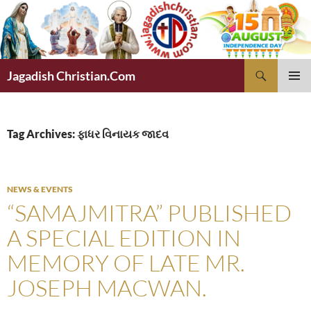
Skip
to
content
Search
Jagadish Christian.Com
PRIMAR
MENU
Tag Archives: ફાધર વિનાયક જાદવ
NEWS & EVENTS
“SAMAJMITRA” PUBLISHED
A SPECIAL EDITION IN
MEMORY OF LATE MR.
JOSEPH MACWAN.