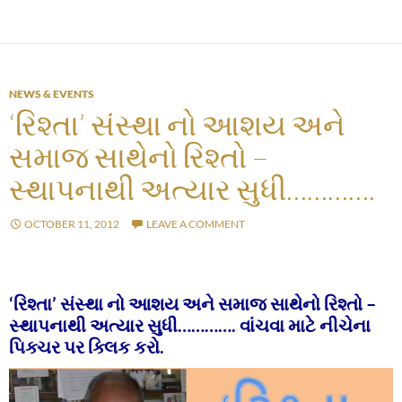
NEWS & EVENTS
‘રિશ્તા’ સંસ્થા નો આશય અને
સમાજ સાથેનો રિશ્તો –
સ્થાપનાથી અત્યાર સુધી………….
OCTOBER 11, 2012
LEAVE A COMMENT
‘રિશ્તા’ સંસ્થા નો આશય અને સમાજ સાથેનો રિશ્તો –
સ્થાપનાથી અત્યાર સુધી…………. વાંચવા માટે નીચેના
પિક્ચર પર ક્લિક કરો.