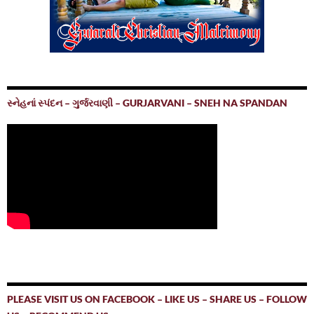
સ્નેહનાં સ્પંદન – ગુર્જરવાણી – GURJARVANI – SNEH NA SPANDAN
PLEASE VISIT US ON FACEBOOK – LIKE US – SHARE US – FOLLOW