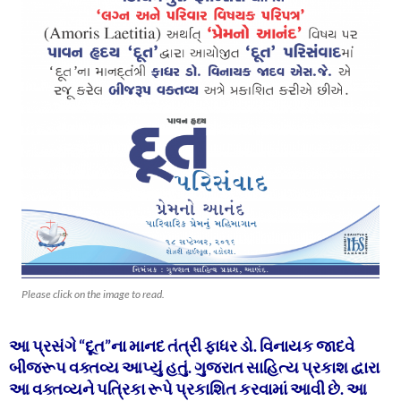
Please click on the image to read.
આ પ્રસંગે “દૂત”ના માનદ તંત્રી ફાધર ડો. વિનાયક જાદવે
બીજરૂપ વક્તવ્ય આપ્યું હતું. ગુજરાત સાહિત્ય પ્રકાશ દ્વારા
આ વક્તવ્યને પત્રિકા રૂપે પ્રકાશિત કરવામાં આવી છે. આ