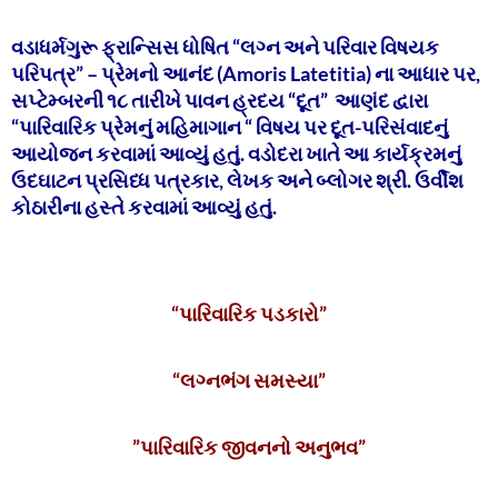
વડાધર્મગુરૂ ફ્રાન્સિસ ધોષિત “લગ્ન અને પરિવાર વિષયક
પરિપત્ર” – પ્રેમનો આનંદ (Amoris Latetitia) ના આધાર પર,
સપ્ટેમ્બરની ૧૮ તારીખે પાવન હ્રદય “દૂત” આણંદ દ્વારા
“પારિવારિક પ્રેમનું મહિમાગાન “ વિષય પર દૂત-પરિસંવાદનું
આયોજન કરવામાં આવ્યું હતું. વડોદરા ખાતે આ કાર્યક્રમનું
ઉદઘાટન પ્રસિધ્ધ પત્રકાર, લેખક અને બ્લોગર શ્રી. ઉર્વીશ
કોઠારીના હસ્તે કરવામાં આવ્યું હતું.
“પારિવારિક પડકારો”
“લગ્નભંગ સમસ્યા”
”પારિવારિક જીવનનો અનુભવ”