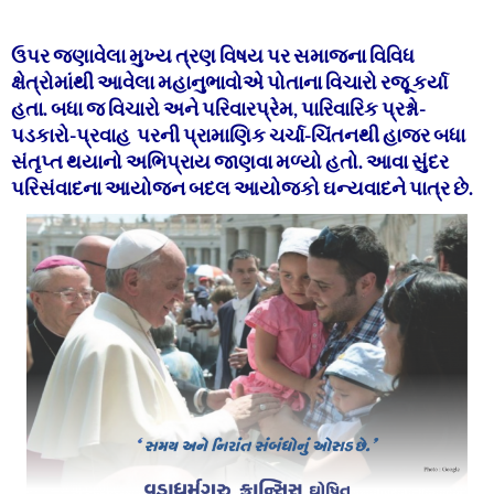
ઉપર જણાવેલા મુખ્ય ત્રણ વિષય પર સમાજના વિવિધ
ક્ષેત્રોમાંથી આવેલા મહાનુભાવોએ પોતાના વિચારો રજૂ કર્યા
હતા. બધા જ વિચારો અને પરિવારપ્રેમ, પારિવારિક પ્રશ્નો-
પડકારો-પ્રવાહ પરની પ્રામાણિક ચર્ચા-ચિંતનથી હાજર બધા
સંતૃપ્ત થયાનો અભિપ્રાય જાણવા મળ્યો હતો. આવા સુંદર
પરિસંવાદના આયોજન બદલ આયોજકો ઘન્યવાદને પાત્ર છે.