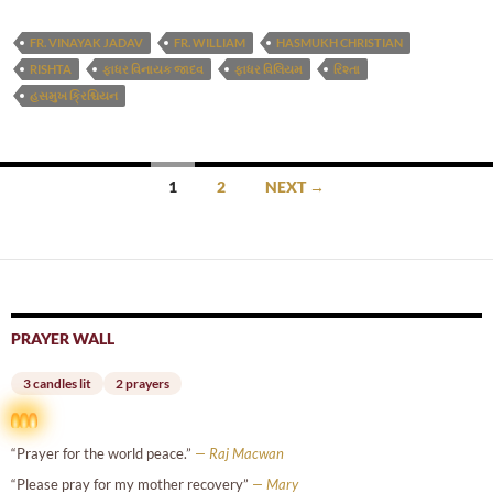
FR. VINAYAK JADAV
FR. WILLIAM
HASMUKH CHRISTIAN
RISHTA
ફાધર વિનાયક જાદવ
ફાધર વિલિયમ
રિશ્તા
હસમુખ ક્રિશ્ચિયન
Posts
1
2
NEXT →
navigation
PRAYER WALL
3 candles lit
2 prayers
“Prayer for the world peace.”
— Raj Macwan
“Please pray for my mother recovery”
— Mary