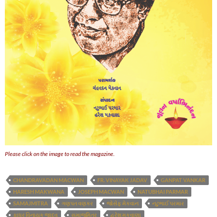
Please click on the image to read the magazine.
CHANDRAVADAN MACWAN
FR. VINAYAK JADAV
GANPAT VANKAR
HARESH MAKWANA
JOSEPH MACWAN
NATUBHAI PARMAR
SAMAJMITRA
ગણપત વણકર
જોસેફ મેકવાન
નટુભાઈ પરમાર
ફાધર વિનાયક જાદવ
સમાજમિત્ર
હરેશ મકવાણા