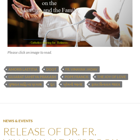
Please click on image to read.
AMORIS LAETITIA
DOOT
FR. VINAYAK JADAV
GUJARAT SAHITYA PRAKASH
POPE FRANCIS
THE JOY OF LOVE
ગુજરાત સાહિત્ય પ્રકાશ
દૂત
પ્રેમનો આનંદ
ફાધર વિનાયક જાદવ
NEWS & EVENTS
RELEASE OF DR. FR.