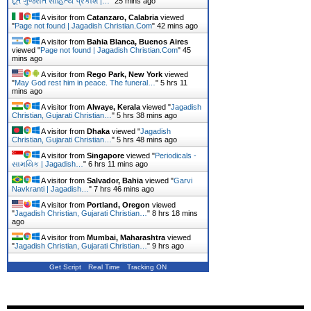
દૂત ગુજરાત સાહિત્ય પ્રકાશ |…
"
25 mins ago
A visitor from
Catanzaro, Calabria
viewed
"
Page not found | Jagadish Christian.Com
"
42 mins ago
A visitor from
Bahia Blanca, Buenos Aires
viewed "
Page not found | Jagadish Christian.Com
"
45
mins ago
A visitor from
Rego Park, New York
viewed
"
May God rest him in peace. The funeral…
"
5 hrs 11
mins ago
A visitor from
Alwaye, Kerala
viewed "
Jagadish
Christian, Gujarati Christian…
"
5 hrs 38 mins ago
A visitor from
Dhaka
viewed "
Jagadish
Christian, Gujarati Christian…
"
5 hrs 48 mins ago
A visitor from
Singapore
viewed "
Periodicals -
સામયિક | Jagadish…
"
6 hrs 11 mins ago
A visitor from
Salvador, Bahia
viewed "
Garvi
Navkranti | Jagadish…
"
7 hrs 46 mins ago
A visitor from
Portland, Oregon
viewed
"
Jagadish Christian, Gujarati Christian…
"
8 hrs 18 mins
ago
A visitor from
Mumbai, Maharashtra
viewed
"
Jagadish Christian, Gujarati Christian…
"
9 hrs ago
Get Script
Real Time
Tracking ON