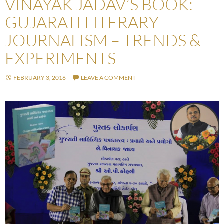
VINAYAK JADAV’S BOOK:
GUJARATI LITERARY
JOURNALISM – TRENDS &
EXPERIMENTS
FEBRUARY 3, 2016
LEAVE A COMMENT