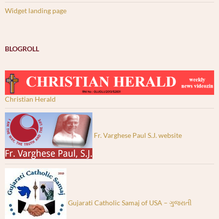
Widget landing page
BLOGROLL
Christian Herald
Fr. Varghese Paul S.J. website
Gujarati Catholic Samaj of USA – ગુજરાતી