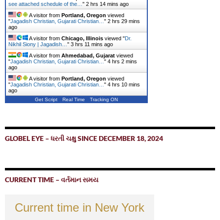
see attached schedule of the…
"
2 hrs 14 mins ago
A visitor from
Portland, Oregon
viewed
"
Jagadish Christian, Gujarati Christian…
"
2 hrs 29 mins
ago
A visitor from
Chicago, Illinois
viewed "
Dr.
Nikhil Siony | Jagadish…
"
3 hrs 11 mins ago
A visitor from
Ahmedabad, Gujarat
viewed
"
Jagadish Christian, Gujarati Christian…
"
4 hrs 2 mins
ago
A visitor from
Portland, Oregon
viewed
"
Jagadish Christian, Gujarati Christian…
"
4 hrs 10 mins
ago
Get Script
Real Time
Tracking ON
GLOBEL EYE – ધરતી ચક્ષુ SINCE DECEMBER 18, 2024
CURRENT TIME – વર્તમાન સમય
Current time in New York