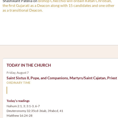
Shashikant Patelia
on
Bishop Checchio will ordain Ketan Christian,
the first Gujarati as a Deacon along with 15 candidates and one other
as a transitional Deacon.
TODAY IN THE CHURCH
Friday, August 7
Saint Sixtus II, Pope, and Companions, Martyrs/Saint Cajetan, Priest
ORDINARY TIME
Mary, the Mother of God, is our Mother also.
Today’s readings
Nahum 2:1, 3; 3:1-3, 6-7
Deuteronomy 32:35cd-36ab, 39abcd, 41
Matthew 16:24-28