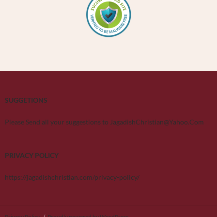
SUGGETIONS
Please Send all your suggestions to JagadishChristian@Yahoo.Com
PRIVACY POLICY
https://jagadishchristian.com/privacy-policy/
Privacy Policy
Proudly powered by WordPress