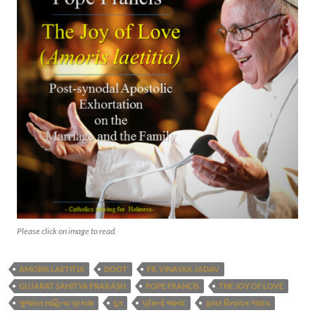
Please click on image to read.
AMORIS LAETITIA
DOOT
FR. VINAYAK JADAV
GUJARAT SAHITYA PRAKASH
POPE FRANCIS
THE JOY OF LOVE
ગુજરાત સાહિત્ય પ્રકાશ
દૂત
પ્રેમનો આનંદ
ફાધર વિનાયક જાદવ