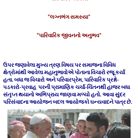
“લગ્નભંગ સમસ્યા”
”પારિવારિક જીવનનો અનુભવ”
ઉપર જણાવેલા મુખ્ય ત્રણ વિષય પર સમાજના વિવિધ
ક્ષેત્રોમાંથી આવેલા મહાનુભાવોએ પોતાના વિચારો રજૂ કર્યા
હતા. બધા જ વિચારો અને પરિવારપ્રેમ, પારિવારિક પ્રશ્નો-
પડકારો-પ્રવાહ પરની પ્રામાણિક ચર્ચા-ચિંતનથી હાજર બધા
સંતૃપ્ત થયાનો અભિપ્રાય જાણવા મળ્યો હતો. આવા સુંદર
પરિસંવાદના આયોજન બદલ આયોજકો ઘન્યવાદને પાત્ર છે.