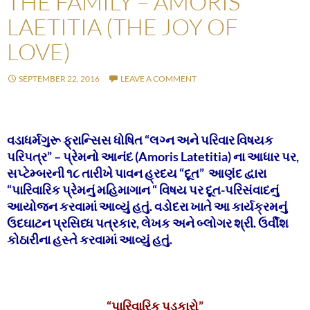
THE FAMILY – AMORIS
LAETITIA (THE JOY OF
LOVE)
SEPTEMBER 22, 2016
LEAVE A COMMENT
વડાધર્મગુરૂ ફ્રાન્સિસ ધોષિત “લગ્ન અને પરિવાર વિષયક
પરિપત્ર” – પ્રેમનો આનંદ (Amoris Latetitia) ના આધાર પર,
સપ્ટેમ્બરની ૧૮ તારીખે પાવન હ્રદય “દૂત” આણંદ દ્વારા
“પારિવારિક પ્રેમનું મહિમાગાન “ વિષય પર દૂત-પરિસંવાદનું
આયોજન કરવામાં આવ્યું હતું. વડોદરા ખાતે આ કાર્યક્રમનું
ઉદઘાટન પ્રસિધ્ધ પત્રકાર, લેખક અને બ્લોગર શ્રી. ઉર્વીશ
કોઠારીના હસ્તે કરવામાં આવ્યું હતું.
“પારિવારિક પડકારો”