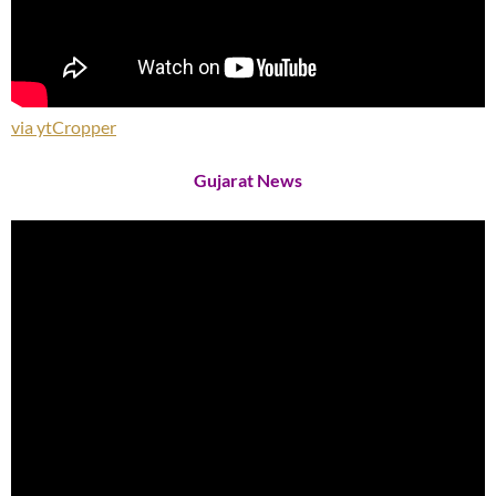
via ytCropper
Gujarat News