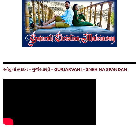
સ્નેહનાં સ્પંદન – ગુર્જરવાણી – GURJARVANI – SNEH NA SPANDAN