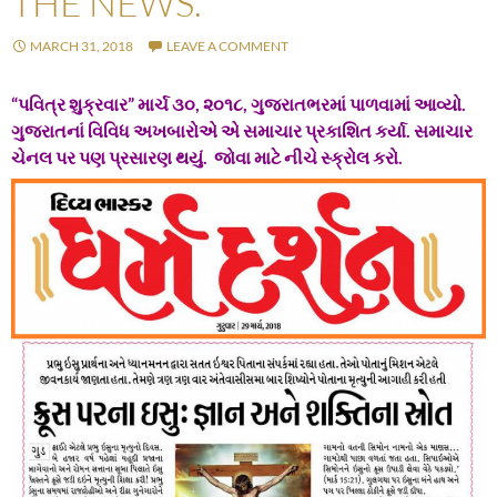
THE NEWS.
MARCH 31, 2018
LEAVE A COMMENT
“પવિત્ર શુક્રવાર” માર્ચ ૩૦, ૨૦૧૮, ગુજરાતભરમાં પાળવામાં આવ્યો.
ગુજરાતનાં વિવિધ અખબારોએ એ સમાચાર પ્રકાશિત કર્યા. સમાચાર
ચેનલ પર પણ પ્રસારણ થયું. જોવા માટે નીચે સ્ક્રોલ કરો.