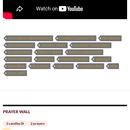
CNS CHIRAYU NEWS SERVICE
CONNECT GUJARAT TV
DD GIRNAR
DIVYA BHASKAR
GUJARAT NEWS
GUJARAT TODAY DAILY
GUJARATMITR
HIND TV NEWS
NAVGUJARATSAMAY
NAYA PADKAR
SANDESH
SARDAR GURJARI
ગુજરાત ટુડે
ગુજરાતમિત્ર
દિવ્ય ભાસ્કર
નયા પડકાર
નવગુજરાત સમય
સંદેશ
સરદાર ગુર્જરી
PRAYER WALL
3 candles lit
2 prayers