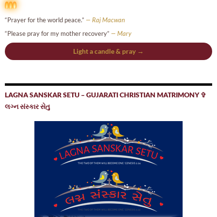
“Prayer for the world peace.”
— Raj Macwan
“Please pray for my mother recovery”
— Mary
Light a candle & pray →
LAGNA SANSKAR SETU – GUJARATI CHRISTIAN MATRIMONY ✞
લગ્ન સંસ્કાર સેતુ