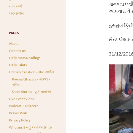
માનવતા લક્ષી
નયા માર્ગ
આપનારાં ને ફ
મારું સર્જન
હસમુખ ક્રિશ
PAGES
સેન્ટ પોલ મ
About
Contact us
31/12/2016
Daily Mass Readings
Daily Saints
Literary Creation – મારું સર્જન
Poems/Ghazals – ગઝલ –
કવિતા
Short Stories – ટૂંકી વાર્તાઓ
Live Event Video
Podcast-Gurjarvani
Prayer Wall
Privacy Policy
Who am I? – હું અને આસપાસ