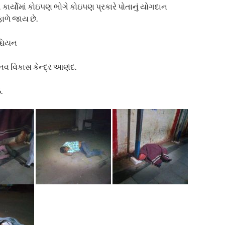
 કાર્યોમાં કોઇપણ ભોગે કોઇપણ પ્રકારે પોતાનું યોગદાન
ાળે જાય છે.
્ચિયન
ાનવ વિકાસ કેન્દ્ર આણંદ.
.