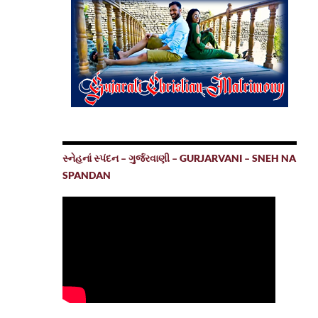
સ્નેહનાં સ્પંદન – ગુર્જરવાણી – GURJARVANI – SNEH NA
SPANDAN