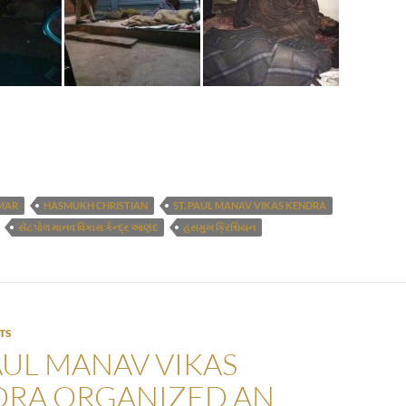
MAR
HASMUKH CHRISTIAN
ST. PAUL MANAV VIKAS KENDRA
સેંટ પોલ માનવ વિકાસ કેન્દ્ર આણંદ
હસમુખ ક્રિશ્ચિયન
TS
PAUL MANAV VIKAS
RA ORGANIZED AN