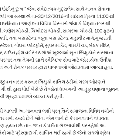
છીનું દુ:ખ ” જેવા સંવેદાત્મક મુદ્રાલેખ સાથે માનવ સેવાના
રેલી આ સંસ્થાએ તા-30/12/2016 ની મધ્યરાત્રિના 11:00 થી
 દરમિયાન આણંદના વિવિધ વિસ્તારો જેવા કે વિદ્યાનગર થી
 ગણેશ ચોકડી, ચિખોદરા ચોકડી, સામરખા ચોકડી, 100 ફૂટનો
ોકડી, નવા બસસ્ટેન્ડ, જૂના બસ સ્ટેન્ડ, મહાવીર માર્ગ,ગુજરાતી
સ્ટેશન, ગોધરા પ્લેટફોર્મ, સુપર માર્કેટ, ગામડી વડ, બેઠક મંદિર,
, ટાઉન હોલ વગેરે સ્થળોએ ખુલ્લામાં સુતા ભિક્ષુકોને સંસ્થાના
 પરમાર તથા તેમની સાથે સ્વૈચ્છિક સેવા માટે જોડાયેલા ઉર્વીશ
પટેલ અને રોનક પરમાર દ્વારા ધાબળાઓ ઓઢાડવામા આવ્યા હતા.
 જીવન બસર કરનાર ભિક્ષુકો કાતિલ ઠંડીમાં ગરમ ઓઢણને
ગી થી હાથ ધોઈ બેસે છે તે જોતાં ધાબળની આ હૂંફ ઘણાના જીવન
ેવી શ્રદ્ધા ઘણાએ વ્યક્ત કરી હતી.
્ષથી ચાલતી આ માનવતા લક્ષી પ્રવૃત્તિને સમાજના વિવિધ વર્ગોનો
ર મળી રહ્યો છે તે જોતાં એમ લાગે છે કે માનવતાને વધાવતા
ણ હયાત છે. નાત જાત કે ધર્મના ભેદભાવોથી પર રહેલો આ
કો માટે પ્રેરણાદાયી સાબિત થઈ રહ્યો છે જેનો સઘળો શ્રેય