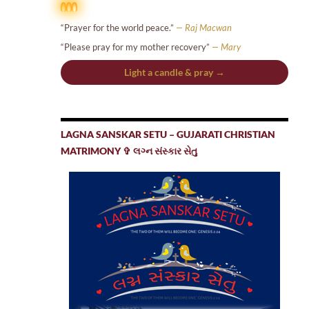
“Prayer for the world peace.”
— Raj Macwan
“Please pray for my mother recovery”
— Mary
Light a candle & pray →
LAGNA SANSKAR SETU – GUJARATI CHRISTIAN
MATRIMONY ✞ લગ્ન સંસ્કાર સેતુ