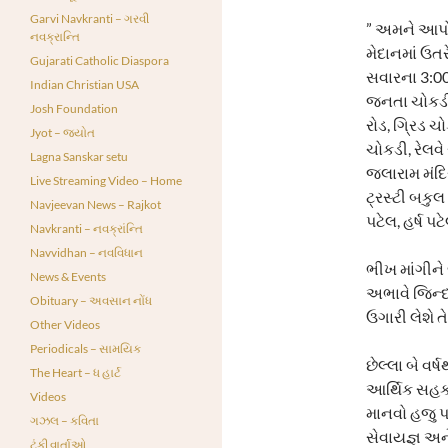
Garvi Navkranti – ગરવી
” અમને આપો ઉ
નવક્રાન્તિ
મેદાનમાં ઉત
Gujarati Catholic Diaspora
સવારના 3:00
Indian Christian USA
જનતા ચોકડી,
Josh Foundation
રોડ, ગ્રિડ ચ
Jyot – જ્યોત
ચોકડી, રેલવે 
Lagna Sanskar setu
જલારામ મંદિર
Live Streaming Video – Home
ટ્રસ્ટી બકુલ
Navjeevan News – Rajkot
પટેલ, હર્ષ 
Navkranti – નવક્રાંન્તિ
Navvidhan – નવવિધાન
ભીખ માંગીને
News & Events
અભાવે જિન્દ
Obituary – અવસાન નોંધ
ઉગારી લેશે ત
Other Videos
Periodicals – સામયિક
છેલ્લા બે વર
The Heart – ધ હાર્ટ
આર્થિક સહકા
Videos
માનવો હજુ પ
ગઝલ – કવિતા
સેવાયજ્ઞ અને
ટૂંકી વાર્તાઓ