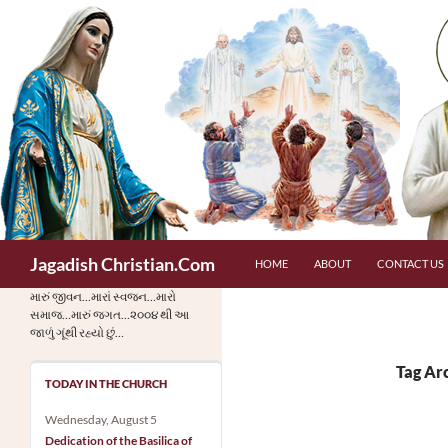
Skip
to
content
Search
Jagadish Christian.Com
HOME
ABOUT
CONTACT US
મારું જીવન…મારાં સ્વજન…મારો
સમાજ…મારું જગત…૨૦૦૪ થી આ
જાળું ગૂંથી રહ્યો છું…
Tag Ar
TODAY IN THE CHURCH
Wednesday, August 5
Dedication of the Basilica of