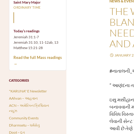
NEWS & EVEN
Saint Mary Major
THE 
ORDINARY TIME
Holy Mary, Mother of God,
BLAN
pray for us.
NEED
Today’s readings
Jeremiah 31:1-7
AND 
Jeremiah 31:10, 11-12ab, 13
Matthew 15:21-28
JANUARY 2,
Read the full Mass readings
→
#નાતાલની
CATEGORIES
” આણંદના તમા
"KARUNA" E Newsletter
AAhvan – આહવાન
ઇસુ મસીહાના
ACN – અમેરિકન ક્રિશ્ચિયન
બનાવવાની મં
ન્યૂઝ
વિવિધ વિસ્તા
Community Events
લેવાની સેન્ટ
Dharmsetu – ધર્મસેતુ
આવી છે તેણે
Doot – દૂત