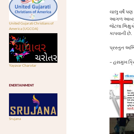
ચાલુ વર્ષે પ
આગળ આવ્યા છ
United Gujarati Christians of
જેટલા ભિક્ષ
America (UGCOA)
કાપવાની છે.
પ્રસ્તુત અ
– હસમુખ ક્ર
Yayavar Charotar
ENERTAINMENT
Srujana