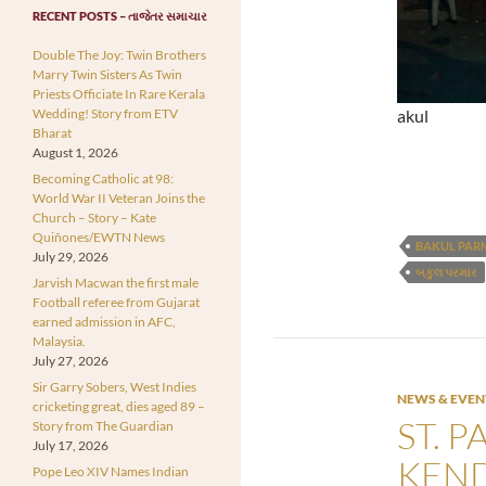
RECENT POSTS – તાજેતર સમાચાર
Double The Joy: Twin Brothers
Marry Twin Sisters As Twin
Priests Officiate In Rare Kerala
Wedding! Story from ETV
akul
Bharat
August 1, 2026
Becoming Catholic at 98:
World War II Veteran Joins the
Church – Story – Kate
Quiñones/EWTN News
BAKUL PAR
July 29, 2026
બકુલ પરમાર
Jarvish Macwan the first male
Football referee from Gujarat
earned admission in AFC,
Malaysia.
July 27, 2026
Sir Garry Sobers, West Indies
NEWS & EVEN
cricketing great, dies aged 89 –
ST. 
Story from The Guardian
July 17, 2026
KEND
Pope Leo XIV Names Indian