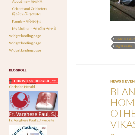
About me – મારા વિષે
Cricket and Cricketers –
ક્રિકેટર-ચિત્રભવન
Family – પરિવારવૃત્ત
My Mother – જગદીશ-જનની
Widget landing page
BAKUL PAR
Widget landing page
બકુલ પરમાર
Widget landing page
BLOGROLL
NEWS & EVEN
Christian Herald
BLAN
HOME
OTHE
VIKA
Fr. Varghese Paul S.J. website