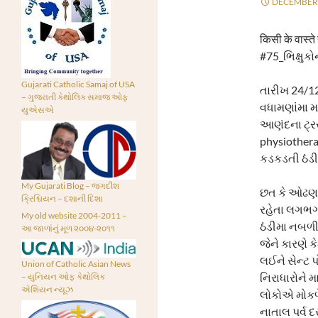
DECEMBER 
किसी के वास्ते 
#75_ભિક્ષુક
Gujarati Catholic Samaj of USA
તારીખ 24/12
– ગુજરાતી કેથોલિક સમાજ ઓફ
વધામણાંમા મ
યુએસએ
આણંદના ટ્રસ્
physiothera
કડકડતી ઠંડીમ
My Gujarati Blog – જગદીશ
છત કે ઓઢણની
ક્રિશ્ચિયન – દશાની દિશા
રહેતા લગભગ
My old website 2004-2011 –
ઠંડીમા નબળી 
આ જાળાંનું મૂળ ૨૦૦૪-૨૦૧૧
જેને કારણે ક
લઈને સેન્ટ પ
Union of Catholic Asian News
નિરાધારોને મ
– યુનિયન ઓફ કેથોલિક
એશિયન ન્યૂઝ
લોકોએ મોકળે
નાતાલ પર્વ