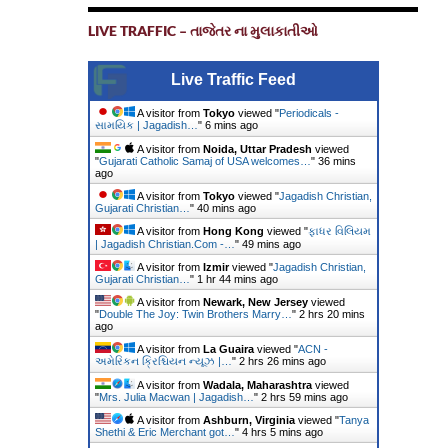
LIVE TRAFFIC – તાજેતર ના મુલાકાતીઓ
Live Traffic Feed
A visitor from
Tokyo
viewed "
Periodicals -
સામયિક | Jagadish…
"
6 mins ago
A visitor from
Noida, Uttar Pradesh
viewed
"
Gujarati Catholic Samaj of USA welcomes…
"
36 mins
ago
A visitor from
Tokyo
viewed "
Jagadish Christian,
Gujarati Christian…
"
40 mins ago
A visitor from
Hong Kong
viewed "
ફાધર વિલિયમ
| Jagadish Christian.Com -…
"
49 mins ago
A visitor from
Izmir
viewed "
Jagadish Christian,
Gujarati Christian…
"
1 hr 44 mins ago
A visitor from
Newark, New Jersey
viewed
"
Double The Joy: Twin Brothers Marry…
"
2 hrs 20 mins
ago
A visitor from
La Guaira
viewed "
ACN -
અમેરિકન ક્રિશ્ચિયન ન્યૂઝ |…
"
2 hrs 26 mins ago
A visitor from
Wadala, Maharashtra
viewed
"
Mrs. Julia Macwan | Jagadish…
"
2 hrs 59 mins ago
A visitor from
Ashburn, Virginia
viewed "
Tanya
Shethi & Eric Merchant got…
"
4 hrs 5 mins ago