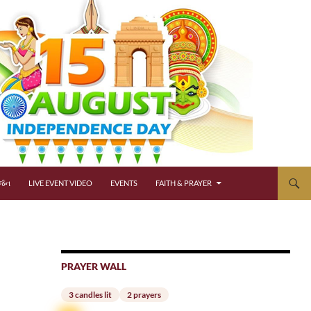
્જન
LIVE EVENT VIDEO
EVENTS
FAITH & PRAYER
PRAYER WALL
3 candles lit
2 prayers