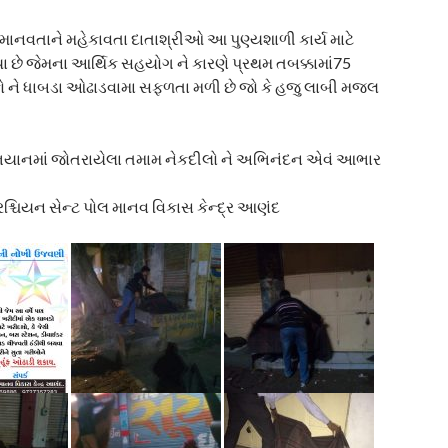
ણ માનવતાને મહેકાવતા દાતાશ્રીઓ આ પુણ્યશાળી કાર્ય માટે
ે જેમના આર્થિક સહયોગ ને કારણે પ્રથમ તબક્કામાં75
ુકો ને ધાબડા ઓઢાડવામા સફળતા મળી છે જો કે હજુ લાબી મજલ
ભિયાનમાં જોતરાયેલા તમામ નેકદીલો ને અભિનંદન એવં આભાર
િશ્ચિયન સેન્ટ પોલ માનવ વિકાસ કેન્દ્ર આણંદ