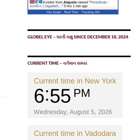
A visitor from
Alajuela
viewed "
Periodicals -
સામયિક | Jagadish…
"
5 hrs 1 min ago
Get Script
Real Time
Tracking ON
GLOBEL EYE – ધરતી ચક્ષુ SINCE DECEMBER 18, 2024
CURRENT TIME – વર્તમાન સમય
Current time in New York
6
55
PM
Wednesday, August 5, 2026
Current time in Vadodara