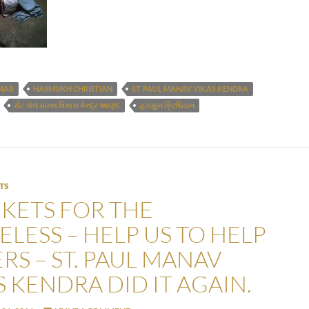
MAR
HASMUKH CHRISTIAN
ST. PAUL MANAV VIKAS KENDRA
સેંટ પોલ માનવ વિકાસ કેન્દ્ર આણંદ
હસમુખ ક્રિશ્ચિયન
TS
KETS FOR THE
LESS – HELP US TO HELP
RS – ST. PAUL MANAV
S KENDRA DID IT AGAIN.