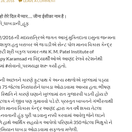
26, 2016
LEAVE A COMMENT
हो तेरे दिल में प्यार…. जीना ईसीका नाम है।
ોને_ધાબડાની_હૂફ
/2016 ની મધ્યરાત્રિએ જગત આખું મુક્તિદાતા ઇસુના જન્મના
શગુલ હતુ બરાબર એ જ ઘડીએ સેન્ટ પોલ માનવ વિકાસ કેન્દ્ર
ટી શ્રી બકુલ પરમાર તથા K. M. Patel Institute of
py Karamsad ના વિદ્યાર્થીઓએ આણંદ રેલવે સ્ટેશનેથી
ાં #સેવાનો_પરમયજ્ઞ શરૂ કર્યો હતો.
 અછતને કારણે ફુટપાથ કે અન્ય સ્થળોએ ખુલ્લામાં પડ્યા
 75 જેટલા નિરાધારોને ધાબડા ઓઢાડવામા આવ્યા હતા. ભીષણ
સ્થિતિ ને કારણે ઘણાને ખુલ્લામાં રાત ગુજારવી પડતી હોય છે
ેટલાક ને જીવ પણ ગુમાવવો પડે છે. પ્રસ્તુત બાબતને ગંભીરતાથી
ોલ માનવ વિકાસ કેન્દ્ર આણંદ દ્વારા ગત વર્ષે શક્ય તેટલા
ાનવતાની હુંફ પુરી પાડવાનુ નક્કી કરવામાં આવેલુ જેને લઇને
 હાથે આર્થિક સહયોગ આપેલો પરિણામે 350 જેટલા ભિક્ષુકો ને
 દરમિયાન ધાબડા ઓઢાડવામા સફળતા મળેલી.