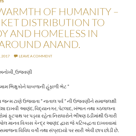
TS
WARMTH OF HUMANITY –
KET DISTRIBUTION TO
Y AND HOMELESS IN
AROUND ANAND.
 2017
LEAVE A COMMENT
_અનોખી_ઉજવણી
મ ભિક્ષુકોને ધાબળાની હૂંફાળી ભેટ ”
 જન્મ ટાણે ઉજવાતા ” નાતાલ પર્વ ” ની ઉજવણીને સમાજલક્ષી
શા દાખવી આણંદ, વિદ્યાનગર, પેટલાદ, ખંભાત તથા કઠલાલના
રોમાં ફૂટપાથ પર પડ્યા રહેતા નિરાધારોને ભીષણ ઠંડીમાંથી ઉગારી
 પોલ માનવ વિકાસ કેન્દ્ર આણંદ દ્વારા જે કટિબદ્ધતા દાખવવામાં
 સમાજના વિવિધ વર્ગો તથા સંપ્રદાયો પર સારી એવી છાપ છોડી છે.