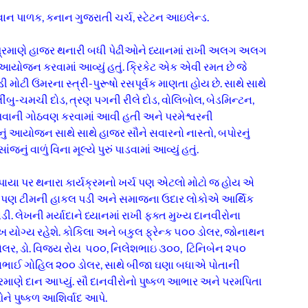
ેકવાન પાળક, કનાન ગુજરાતી ચર્ચ, સ્ટેટન આઇલેન્ડ.
રમાણે હાજર થનારી બધી પેઢીઓને ધ્યાનમાં રાખી અલગ અલગ
 આયોજન કરવામાં આવ્યું હતું. ક્રિકેટ એક એવી રમત છે જે
ી મોટી ઉંમરના સ્ત્રી-પુરૂષો રસપૂર્વક માણતા હોય છે. સાથે સાથે
ીંબુ-ચમચી દોડ, ત્રણ પગની રીલે દોડ, વોલિબોલ, બેડમિન્ટન,
મવાની ગોઠવણ કરવામાં આવી હતી અને પરમેશ્વરની
ું આયોજન સાથે સાથે હાજર સૌને સવારનો નાસ્તો, બપોરનું
નું વાળું વિના મૂલ્યે પુરું પાડવામાં આવ્યું હતું.
ાયા પર થનારા કાર્યક્રમનો ખર્ચ પણ એટલો મોટો જ હોય એ
છે પણ ટીમની હાકલ પડી અને સમાજના ઉદાર લોકોએ આર્થિક
ડી. લેખની મર્યાદાને ધ્યાનમાં રાખી ફક્ત મુખ્ય દાનવીરોના
ખ યોગ્ય રહેશે. કોકિલા અને બકુલ ફ્રેન્ક ૫૦૦ ડોલર, જોનાથન
 ડોલર, ડો. વિજય રોય ૫૦૦, નિલેશભાઇ ૩૦૦, ટિનિબેન ૨૫૦
સભાઈ ગોહિલ ૨૦૦ ડોલર, સાથે બીજા ઘણા બધાએ પોતાની
રમાણે દાન આપ્યું. સૌ દાનવીરોનો પુષ્કળ આભાર અને પરમપિતા
ને પુષ્કળ આશિર્વાદ આપે.