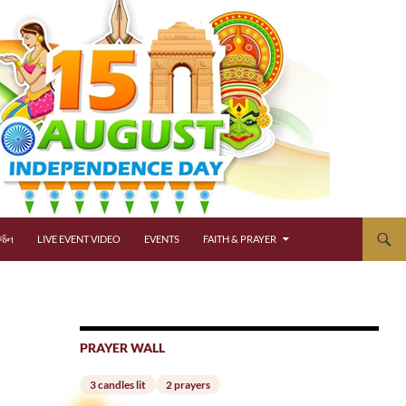
્જન
LIVE EVENT VIDEO
EVENTS
FAITH & PRAYER
PRAYER WALL
3 candles lit
2 prayers