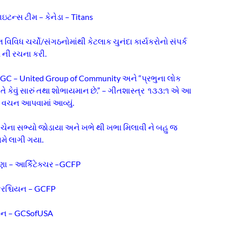
ાઇટન્સ ટીમ – કેનેડા – Titans
િવિધ ચર્ચો/સંગઠનોમાંથી કેટલાક ચુનંદા કાર્યકરોનો સંપર્ક
 ની રચના કરી.
UGC – United Group of Community અને “પ્રભુના લોક
તે કેવું સારું તથા શોભાયમાન છે.” – ગીતશાસ્ત્ર ૧૩૩:૧ એ આ
 વચન આપવામાં આવ્યું.
ચેના સભ્યો જોડાયા અને ખભે થી ખભા મિલાવી ને બહુ જ
ામે લાગી ગયા.
મકવાણા – આર્કિટેક્ચર –GCFP
્રિશ્ચિયન – GCFP
 મેકવાન – GCSofUSA