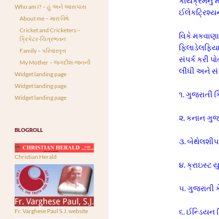
કાર્યક્રમનું
Who am I? – હું અને આસપાસ
ઈલેકટ્રિશ્યન
About me – મારા વિષે
Cricket and Cricketers –
વિકે મકવાણા
ક્રિકેટર-ચિત્રભવન
ફિલાડેલફિયા
Family – પરિવારવૃત્ત
સંપર્ક કરી
My Mother – જગદીશ-જનની
લીધી અને સં
Widget landing page
Widget landing page
૧. ગુજરાતી 
Widget landing page
૨. કનાન ગુજ
BLOGROLL
૩. બેથેલશીપ
Christian Herald
૪. ક્રાઇસ્ટ
૫. ગુજરાત
૬. ઈન્ડિયન
Fr. Varghese Paul S.J. website