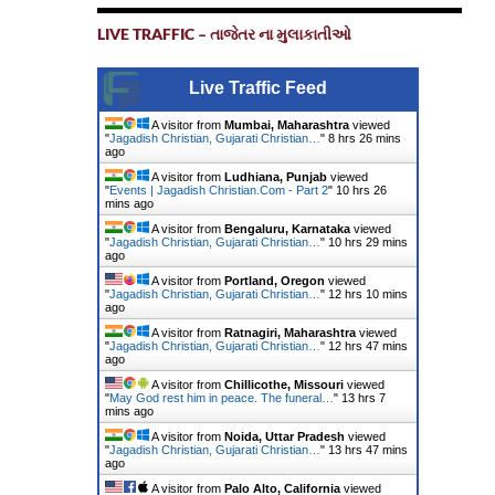
LIVE TRAFFIC – તાજેતર ના મુલાકાતીઓ
Live Traffic Feed
A visitor from
Mumbai, Maharashtra
viewed
"
Jagadish Christian, Gujarati Christian…
"
8 hrs 26 mins
ago
A visitor from
Ludhiana, Punjab
viewed
"
Events | Jagadish Christian.Com - Part 2
"
10 hrs 26
mins ago
A visitor from
Bengaluru, Karnataka
viewed
"
Jagadish Christian, Gujarati Christian…
"
10 hrs 29 mins
ago
A visitor from
Portland, Oregon
viewed
"
Jagadish Christian, Gujarati Christian…
"
12 hrs 10 mins
ago
A visitor from
Ratnagiri, Maharashtra
viewed
"
Jagadish Christian, Gujarati Christian…
"
12 hrs 47 mins
ago
A visitor from
Chillicothe, Missouri
viewed
"
May God rest him in peace. The funeral…
"
13 hrs 7
mins ago
A visitor from
Noida, Uttar Pradesh
viewed
"
Jagadish Christian, Gujarati Christian…
"
13 hrs 47 mins
ago
A visitor from
Palo Alto, California
viewed