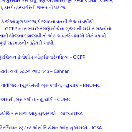
 માળખું તૈયાર કરી દીધું. પણ એ ઇમારત પૂરી કરવા કડિયા, પ્લમ્બર,
, કારપેન્ટર વગેરેની જરૂર તો પડે જ.
 કે જેઓ મુળ પાળજ, પેટલાદના વતની છે અને વર્ષોથી
 – GCFP ના સભ્ય છે તેમણે નીચેના ગુજરાતી ચર્ચ-સંગઠનોનો
 પોતાની યોજના સમજાવી તો એક અવાજે બધાએ એને વધાવી
પૂર્ણ સહકારની બાંહેધરી આપી.
ક્રિશ્ચિયન ફેલોશીપ ઓફ ફિલાડેલફિયા – GCFP
રાતી ચર્ચ, સ્ટેટન આઇલેન્ડ – Cannan
 નોર્વેજિયન યુએમસી, બ્રૂકલીન, ન્યુ યોર્ક – BNUMC
 યુએમસી, બ્રૂકલીન, ન્યુ યોર્ક – CUMC
ી કેથોલિક સમાજ ઓફ યુએસએ – GCSofUSA
 ક્રિશ્ચિયન સ્ટુડન્ટ એસોસિયેશન ઓફ યુએસએ – ICSA