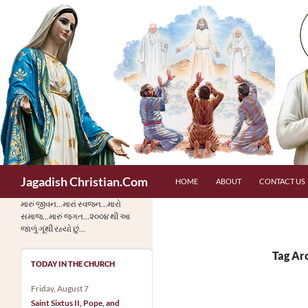
Skip
to
content
Search
Jagadish Christian.Com
HOME
ABOUT
CONTACT US
મારું જીવન…મારાં સ્વજન…મારો
સમાજ…મારું જગત…૨૦૦૪ થી આ
જાળું ગૂંથી રહ્યો છું…
Tag Arc
TODAY IN THE CHURCH
Friday, August 7
Saint Sixtus II, Pope, and