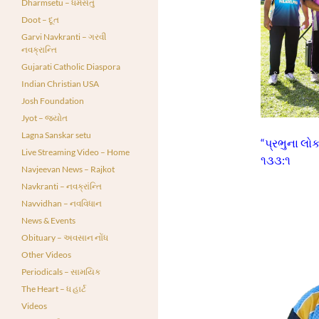
Dharmsetu – ધર્મસેતુ
Doot – દૂત
Garvi Navkranti – ગરવી
નવક્રાન્તિ
Gujarati Catholic Diaspora
Indian Christian USA
Josh Foundation
Jyot – જ્યોત
Lagna Sanskar setu
“પ્રભુના લોક
Live Streaming Video – Home
૧૩૩:૧
Navjeevan News – Rajkot
Navkranti – નવક્રાંન્તિ
Navvidhan – નવવિધાન
News & Events
Obituary – અવસાન નોંધ
Other Videos
Periodicals – સામયિક
The Heart – ધ હાર્ટ
Videos