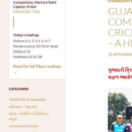
COMMUNITY 
Companions, Martyrs/Saint
Cajetan, Priest
GUJA
ORDINARY TIME
COMM
Mary, the Mother of God,
is our Mother also.
CRIC
Today’s readings
– A 
Nahum 2:1, 3; 3:1-3, 6-7
Deuteronomy 32:35cd-36ab,
39abcd, 41
SEPTEMBER 
Matthew 16:24-28
Read the full Mass readings
ગુજરાતી ક્રિ
→
સફળ આયો
CATEGORIES
"KARUNA" E Newsletter
AAhvan – આહવાન
ACN – અમેરિકન ક્રિશ્ચિયન
ન્યૂઝ
Community Events