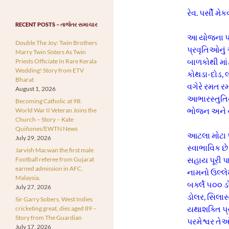
રેવ. પર્સી મ
RECENT POSTS – તાજેતર સમાચાર
આ યોજના પ્
Double The Joy: Twin Brothers
પ્રવૃતિઓનું
Marry Twin Sisters As Twin
બાળકોથી માંડ
Priests Officiate In Rare Kerala
Wedding! Story from ETV
કોથડા-દોડ, લ
Bharat
વગેરે રમત ર
August 1, 2026
આભારસ્તુતિન
Becoming Catholic at 98:
ભોજન અને સાંજ
World War II Veteran Joins the
Church – Story – Kate
Quiñones/EWTN News
આટલા મોટા પ
July 29, 2026
સ્વાભાવિક 
Jarvish Macwan the first male
સહાય પૂરી પા
Football referee from Gujarat
earned admission in AFC,
નામનો ઉલ્લે
Malaysia.
બર્ક્લે ૫૦૦
July 27, 2026
ડોલર, સિલા
Sir Garry Sobers, West Indies
યથાશક્તિ પ્
cricketing great, dies aged 89 –
Story from The Guardian
પરમેશ્વર તેઓ
July 17, 2026