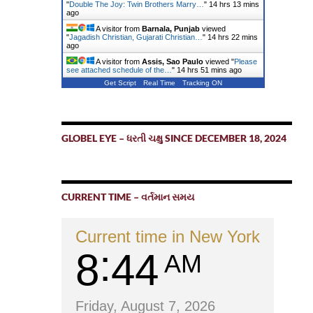
"
Double The Joy: Twin Brothers Marry…
"
14 hrs 13 mins
ago
A visitor from
Barnala, Punjab
viewed
"
Jagadish Christian, Gujarati Christian…
"
14 hrs 22 mins
ago
A visitor from
Assis, Sao Paulo
viewed "
Please
see attached schedule of the…
"
14 hrs 51 mins ago
Get Script
Real Time
Tracking ON
GLOBEL EYE – ધરતી ચક્ષુ SINCE DECEMBER 18, 2024
CURRENT TIME – વર્તમાન સમય
Current time in New York
8
44
AM
Friday, August 7, 2026