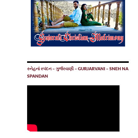
સ્નેહનાં સ્પંદન – ગુર્જરવાણી – GURJARVANI – SNEH NA
SPANDAN