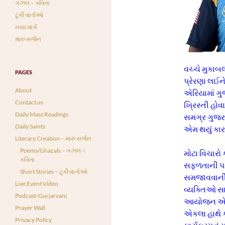
ગઝલ – કવિતા
ટૂંકી વાર્તાઓ
નયા માર્ગ
મારું સર્જન
વચ્ચે મુકાબ
PAGES
પ્રેરણા લઈને
About
એરિયામાં ગુજ
Contact us
ખ્રિસ્તી હો
Daily Mass Readings
સમગ્ર ગુજરા
Daily Saints
એમ થયું કા
Literary Creation – મારું સર્જન
Poems/Ghazals – ગઝલ –
મોટા વિચારો 
કવિતા
સફળતાની પરાક
Short Stories – ટૂંકી વાર્તાઓ
સમજાવવાની 
Live Event Video
વ્યક્તિઓ સા
Podcast-Gurjarvani
આયોજન એકલ 
Prayer Wall
એકલા હાથે ક
Privacy Policy