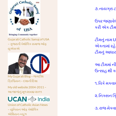
૭. નાયગ્રા ટ
ઉપર જણાવેલ વ
કરી એક ટીમ
ટીમનું નામ 
Gujarati Catholic Samaj of USA
– ગુજરાતી કેથોલિક સમાજ ઓફ
એકતામાં રહે 
યુએસએ
ટીમનું આધાર
આ ટીમમાં ની
ઉત્સાહ થી ક
My Gujarati Blog – જગદીશ
ક્રિશ્ચિયન – દશાની દિશા
૧. વિકે 
My old website 2004-2011 –
આ જાળાંનું મૂળ ૨૦૦૪-૨૦૧૧
૨. નિક્સન ક
Union of Catholic Asian News
૩. રાજ
– યુનિયન ઓફ કેથોલિક
એશિયન ન્યૂઝ