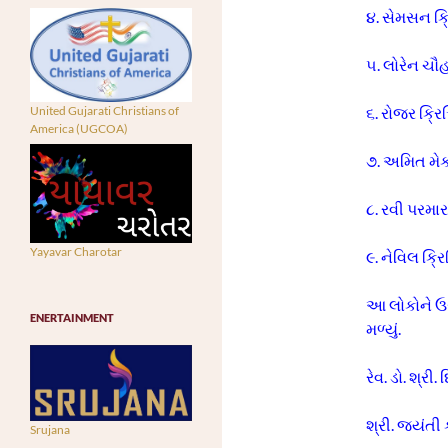
૪. સેમસન ક
૫. લો
૬. રોજર ક્ર
United Gujarati Christians of
America (UGCOA)
૭. અમિત મ
૮. રવી પરમા
Yayavar Charotar
૯. નેવિલ ક્
આ લોકોને ઉ
ENERTAINMENT
મળ્યું.
રેવ. ડો. શ્રી
શ્રી. જયંત
Srujana