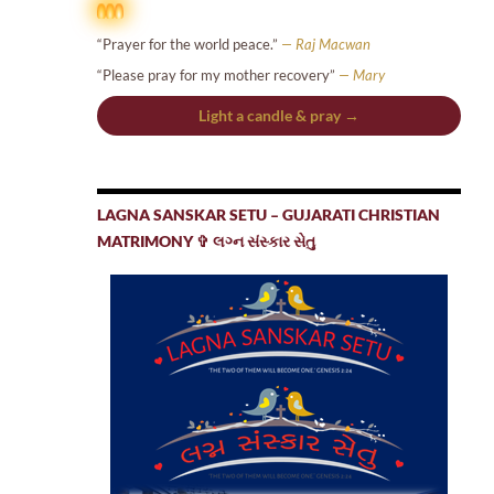
“Prayer for the world peace.”
— Raj Macwan
“Please pray for my mother recovery”
— Mary
Light a candle & pray →
LAGNA SANSKAR SETU – GUJARATI CHRISTIAN
MATRIMONY ✞ લગ્ન સંસ્કાર સેતુ