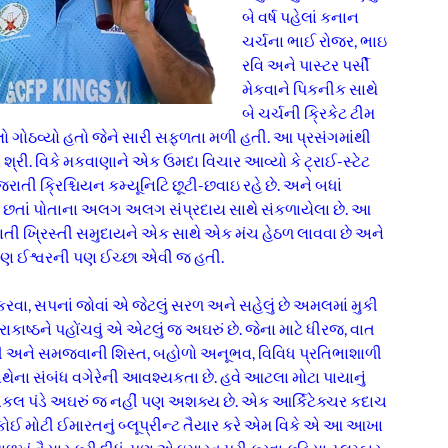
બે વર્ષ પહેલાં કનાન
ચર્ચના ભાઈ રોજર, ભાઇ
રવિ અને પાસ્ટર પર્સી
મેકવાને પિકનીક સાથે
બે ચર્ચની ક્રિકેટ ટીમ
લો ગોઠવ્યો હતો જેને સારી સફળતા મળી હતી. આ પ્રસંગમાંથી
 શ્રી. વિકે મકવાણાને એક ઉમદા વિચાર આવ્યો કે ટ્રાઈ-સ્ટેટ
રાતી ક્રિશ્ચિયન કમ્યૂનિટિ છૂટી-છવાઇ રહે છે. અને બધાં
વા છતાં પોતાના અલગ અલગ સંપ્રદાય સાથે સંકળાયેલા છે. આ
તી ખ્રિસ્તી સમુદાયને એક સાથે એક મંચ હેઠળ લાવવા છે અને
રણ ઈશ્વરની પણ ઈચ્છા એવી જ હતી.
કરવા, સપનાં જોવાં એ જેટલું સરળ અને સહેલું છે અમલમાં મુકી
ાષ્ઠને પહોંચવું એ એટલું જ અઘરું છે. જેના માટે ધીરજ, વાત
અને સમજવાની શિસ્ત, બહોળો અનૂભવ, વિવિધ પ્રતિભાશાળી
થેના સંબંધ વગેરેની આવશ્યકતા છે. હવે આટલા મોટા પાયાનું
પંડે અઘરું જ નહીં પણ અશક્ય છે. એક આર્કિટેક્ચર કદાચ
ોઈ મોટી ઈમારતનું બ્લૂપ્રીન્ટ તૈયાર કરે એમ વિકે એ આ આખા