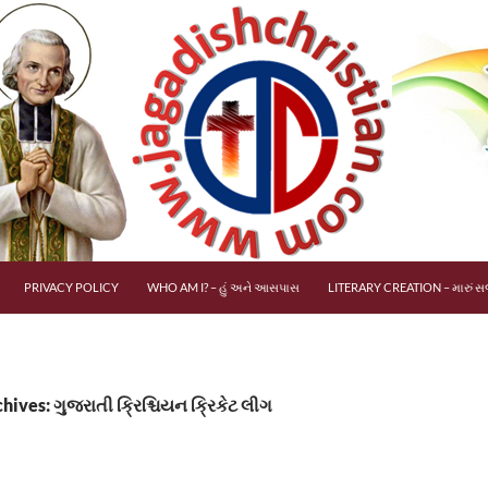
PRIVACY POLICY
WHO AM I? – હું અને આસપાસ
LITERARY CREATION – મારું સર
hives: ગુજરાતી ક્રિશ્ચિયન ક્રિકેટ લીગ