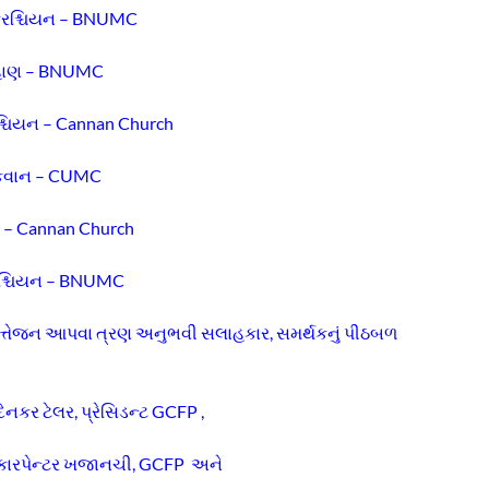
્રિશ્ચિયન – BNUMC
રેન ચૌહાણ – BNUMC
િશ્ચિયન – Cannan Church
ેકવાન – CUMC
ર – Cannan Church
રિશ્ચિયન – BNUMC
ત્તેજન આપવા ત્રણ અનુભવી સલાહકાર, સમર્થકનું પીઠબળ
. દિનકર ટેલર, પ્રેસિડન્ટ GCFP ,
ી કારપેન્ટર ખજાનચી, GCFP અને