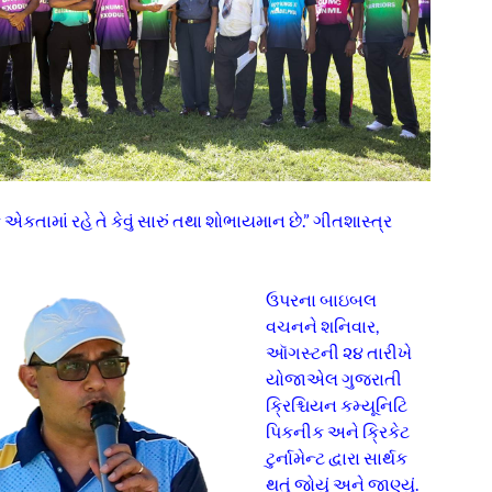
 એકતામાં રહે તે કેવું સારું તથા શોભાયમાન છે.” ગીતશાસ્ત્ર
ઉપરના બાઇબલ
વચનને શનિવાર,
ઑગસ્ટની ૨૪ તારીખે
યોજાએલ ગુજરાતી
ક્રિશ્ચિયન કમ્યૂનિટિ
પિકનીક અને ક્રિકેટ
ટુર્નામેન્ટ દ્વારા સાર્થક
થતું જોયું અને જાણ્યું.