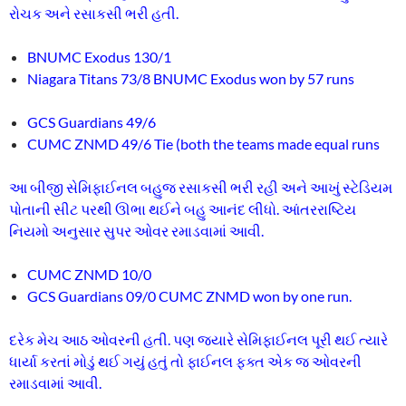
રોચક અને રસાકસી ભરી હતી.
BNUMC Exodus 130/1
Niagara Titans 73/8 BNUMC Exodus won by 57 runs
GCS Guardians 49/6
CUMC ZNMD 49/6 Tie (both the teams made equal runs
આ બીજી સેમિફાઈનલ બહુજ રસાકસી ભરી રહી અને આખું સ્ટેડિયમ
પોતાની સીટ પરથી ઊભા થઈને બહુ આનંદ લીધો. આંતરરાષ્ટિય
નિયમો અનુસાર સુપર ઓવર રમાડવામાં આવી.
CUMC ZNMD 10/0
GCS Guardians 09/0 CUMC ZNMD won by one run.
દરેક મેચ આઠ ઓવરની હતી. પણ જ્યારે સેમિફાઈનલ પૂરી થઈ ત્યારે
ધાર્યા કરતાં મોડું થઈ ગયું હતું તો ફાઈનલ ફક્ત એક જ ઓવરની
રમાડવામાં આવી.