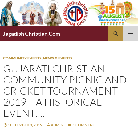
Skip
to
content
Search
Jagadish Christian.Com
PRIMAR
MENU
COMMUNITY EVENTS
,
NEWS & EVENTS
GUJARATI CHRISTIAN
COMMUNITY PICNIC AND
CRICKET TOURNAMENT
2019 – A HISTORICAL
EVENT….
SEPTEMBER 8, 2019
ADMIN
1 COMMENT