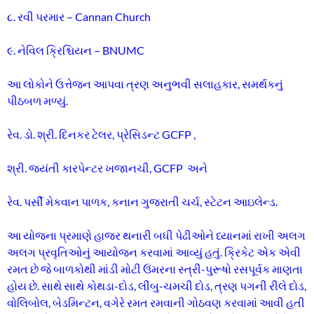
૮. રવી પરમાર – Cannan Church
૯. નેવિલ ક્રિશ્ચિયન – BNUMC
આ લોકોને ઉત્તેજન આપવા ત્રણ અનુભવી સલાહકાર, સમર્થકનું
પીઠબળ મળ્યું.
રેવ. ડો. શ્રી. દિનકર ટેલર, પ્રેસિડન્ટ GCFP ,
શ્રી. જયંતી કારપેન્ટર ખજાનચી, GCFP અને
રેવ. પર્સી મેકવાન પાળક, કનાન ગુજરાતી ચર્ચ, સ્ટેટન આઇલેન્ડ.
આ યોજના પ્રમાણે હાજર થનારી બધી પેઢીઓને ધ્યાનમાં રાખી અલગ
અલગ પ્રવૃતિઓનું આયોજન કરવામાં આવ્યું હતું. ક્રિકેટ એક એવી
રમત છે જે બાળકોથી માંડી મોટી ઉંમરના સ્ત્રી-પુરૂષો રસપૂર્વક માણતા
હોય છે. સાથે સાથે કોથડા-દોડ, લીંબુ-ચમચી દોડ, ત્રણ પગની રીલે દોડ,
વોલિબોલ, બેડમિન્ટન, વગેરે રમત રમવાની ગોઠવણ કરવામાં આવી હતી