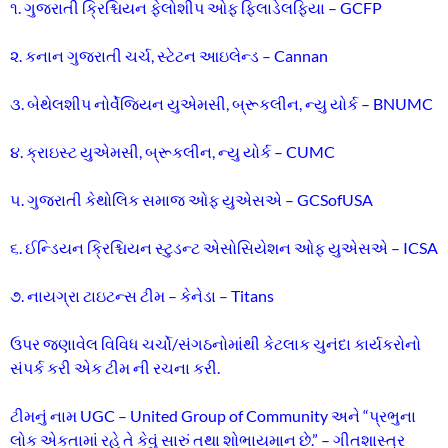
૧. ગુજરાતી ક્રિશ્ચિયન ફેલોશીપ ઓફ ફિલાડેલફિયા – GCFP
૨. કનાન ગુજરાતી ચર્ચ, સ્ટેટન આઇલેન્ડ – Cannan
૩. બેથેલશીપ નોર્વેજિયન યુએમસી, બ્રૂકલીન, ન્યુ યોર્ક – BNUMC
૪. ક્રાઇસ્ટ યુએમસી, બ્રૂકલીન, ન્યુ યોર્ક – CUMC
૫. ગુજરાતી કેથોલિક સમાજ ઓફ યુએસએ – GCSofUSA
૬. ઈન્ડિયન ક્રિશ્ચિયન સ્ટુડન્ટ એસોસિયેશન ઓફ યુએસએ – ICSA
૭. નાયગ્રા ટાઇટન્સ ટીમ – કેનેડા – Titans
ઉપર જણાવેલ વિવિધ ચર્ચો/સંગઠનોમાંથી કેટલાક ચુનંદા કાર્યકરોનો
સંપર્ક કરી એક ટીમ ની રચના કરી.
ટીમનું નામ UGC – United Group of Community અને “પ્રભુના
લોક એકતામાં રહે તે કેવું સારું તથા શોભાયમાન છે.” – ગીતશાસ્ત્ર