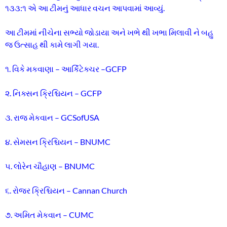
૧૩૩:૧ એ આ ટીમનું આધાર વચન આપવામાં આવ્યું.
આ ટીમમાં નીચેના સભ્યો જોડાયા અને ખભે થી ખભા મિલાવી ને બહુ
જ ઉત્સાહ થી કામે લાગી ગયા.
૧. વિકે મકવાણા – આર્કિટેક્ચર –GCFP
૨. નિક્સન ક્રિશ્ચિયન – GCFP
૩. રાજ મેકવાન – GCSofUSA
૪. સેમસન ક્રિશ્ચિયન – BNUMC
૫. લોરેન ચૌહાણ – BNUMC
૬. રોજર ક્રિશ્ચિયન – Cannan Church
૭. અમિત મેકવાન – CUMC