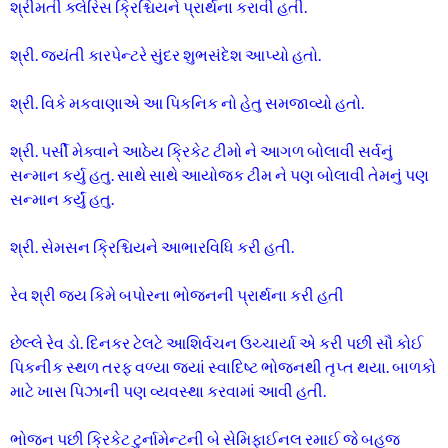
શ્રીમતી ક્લેરિસ ક્રિશ્ચિયને પ્રાર્થના કરાવી હતી.
શ્રી. જયંતી કારપેન્ટરે સુંદર શુભસંદેશ આપ્યો હતો.
શ્રી. વિકે મકવાણાએ આ પિકનિક નો હેતુ સમજાવ્યો હતો.
શ્રી. પર્સી મેક્વાને આઠેય ક્રિકેટ ટીમો ને આગળ બોલાવી સર્વનું
સન્માન કર્યુ હતુ. સાથે સાથે આયોજક ટીમ ને પણ બોલાવી તેમનું પણ
સન્માન કર્યું હતુ.
શ્રી. સેમસન ક્રિશ્ચિયને આભારવિધિ કરી હતી.
રેવ શ્રી જય કિમે બપોરના ભોજનની પ્રાર્થના કરી હતી
છેલ્લે રેવ ડો. દિનકર ટેલટે આશિર્વચન ઉચ્ચાર્યા એ કરી પછી સૌ કોઈ
પિકનીક સ્થળ તરફ વળ્યા જ્યાં સ્વાદિષ્ટ ભોજનથી તૃપ્ત થયા. બાળકો
માટે ખાસ પિઝાની પણ વ્યવસ્થા કરવામાં આવી હતી.
ભોજન પછી ક્રિકેટ ટુર્નામેન્ટની બે સેમિફાઈનલ રમાઈ જે બહુજ