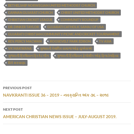
BETHELSHIP NORWEGIAN UNITED METHODIST CHURCH
CANNAN GUJARATI CHURCH
CHRIST UNITED METHODIST CHURCH
CHRISTIAN CRICKET LEAGUE
COMMUNITY ROUNDUP
DR. DINKER TAYLOR
GUJARATI CATHOLIC SAMAJ OF USA
GUJARATI CHRISTIAN COMMUNITY PICNIC AND CRICKET TOURNAMENT
REV. PERCY MACWAN
ROOSEVELT PARK EDISON
TV ASIA
VK MAKWANA
ગુજરાતી કેથલિક સમાજ ઓફ યુએસએ
ગુજરાતી ક્રિશ્ચિયન ક્રિકેટ લીગ
ગુજરાતી ક્રિશ્ચિયન ફેલોશીપ ઓફ ફિલાડેલફિયા
વિકે મકવાણા
Post
PREVIOUS POST
navigation
NAVKRANTI ISSUE 36 – 2019 – નવક્રાન્તિ અંક ૩૬ – ૨૦૧૯
NEXT POST
AMERICAN CHRISTIAN NEWS ISSUE – JULY-AUGUST 2019.