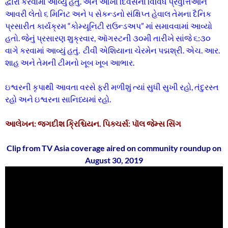
દ્વારા કરવામાં આવ્યું હતું. અને આખા દિવસના વિવિધ પ્રવુત્તિઓને
આવરી લેતો ૬ મિનિટ અને ૫ સેકન્ડનો સંક્ષિપ્ત હેવાલ તેમના દૈનિક
પ્રસારીત કાર્યક્રમ “કોમ્યૂનિટી રાઉન્ડઅપ” માં સમાવવામાં આવ્યો
હતો. જેનું પ્રસારણ શુક્રવાર, ઑગસ્ટની ૩૦મી તારીખે સાંજે ૬:૩૦
વાગે કરવામાં આવ્યું હતું. ટીવી એશિયાના ચેરમેન પદ્મશ્રી. એચ. આર.
શાહ અને તેમની ટીમનો ખૂબ ખૂબ આભાર.
ઇશ્વરની કૃપાથી આવતા વરસે ફરી મળીશું ત્યાં સુધી સુખી રહો, તંદુરસ્ત
રહો અને ઇશ્વરના સાનિધ્યમાં રહો.
આલેખન: જગદીશ ક્રિશ્ચિયન. પિક્ચર્સ: પૉલ જેમ્સ સિંગ
Clip from TV Asia coverage aired on community roundup on
August 30, 2019