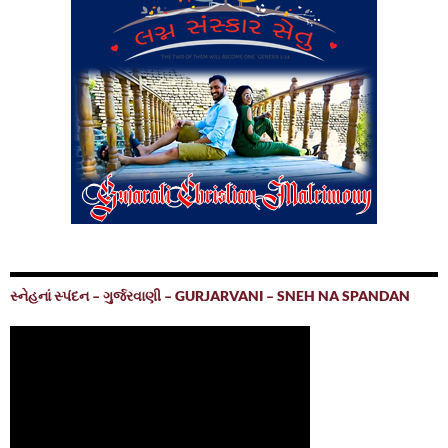
સ્નેહનાં સ્પંદન – ગુર્જરવાણી – GURJARVANI – SNEH NA SPANDAN