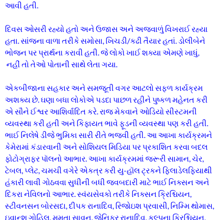
આવી હતી.
દિવસ ઓસરી રહ્યો હતો અને ઉજાસ અને અજવાળું વિખરાઈ રહ્યા
હતા. સાંજના વાળા તરીકે સમોસા, ખિચડી/કઢી તૈયાર હતાં. ડોલીબેને
ભોજન પર પ્રાર્થના કરાવી હતી. જે લોકો ખાઈ શક્યા એમણે ખાધું,
નહીં તો તેઓ પોતાની સાથે લેતા ગયા.
એકબીજાના સહકાર અને સમજૂતી વગર આટલો સફળ કાર્યક્રમ
અશક્ય છે. ઘણા બધા લોકોએ પડદા પાછળ રહીને પુષ્કળ મહેનત કરી
એ સૌને ઈશ્વર આશિર્વાદિત કરે. રાજ મેકવાને ઓડિયો સીસ્ટમની
વ્યવસ્થા કરી હતી અને કિફાયત ભાવે ફૂડની વ્યવસ્થા પણ કરી હતી.
ભાઈ નિલેષે ડીજે ભુમિકા સારી રીતે ભજવી હતી. આ આખા કાર્યક્રમને
કેમેરામાં કંડારવાની અને સોશિયલ મિડિયા પર પ્રકાશિત કરવા બદલ
ફોટોગ્રાફર પૉલનો આભાર. આખા કાર્યક્રમમાં જરૂરી સામાન, ચેર,
ટેબલ, પ્લેટ, ચમચી વગેરે એકત્ર કરી યુ-હૉલ ટ્રકને ફિલાડેલફિયાથી
હંકારી લાવી ગોઠવવા સુધીની બધી જવબદારી માટે ભાઈ નિક્સન અને
દિકરા નેવિલનો આભાર. સ્વંયસેવકો તરીકે નિક્સન ક્રિશ્ચિયન,
સ્ટીવનસન બોરસદા, દીપક રાનાદિવ, રિજોઇશ પ્રવાસી, નિમ્મિ થોમાસ,
ઇવાન્શ ગોહિલ, મમતા સાવન, જેનિફર રાનાદિવ, કલ્પના ક્રિશ્ચિયન,