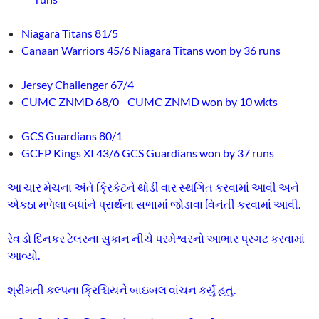
Niagara Titans 81/5
Canaan Warriors 45/6 Niagara
Titans won by 36 runs
Jersey Challenger 67/4
CUMC ZNMD 68/0 CUMC ZNMD won by 10 wkts
GCS Guardians 80/1
GCFP Kings XI 43/6 GCS Guardians won by 37 runs
આ ચાર મેચના અંતે ક્રિકેટને થોડી વાર સ્થગિત કરવામાં આવી અને
એકઠા મળેલા બધાંને પ્રાર્થના સભામાં જોડાવા વિનંતી કરવામાં આવી.
રેવ ડો દિનકર ટેલરના સુકાન નીચે પરમેશ્વરનો આભાર પ્રગટ કરવામાં
આવ્યો.
શ્રીમતી કલ્પના ક્રિશ્ચિયને બાઇબલ વાંચન કર્યુ હતું.