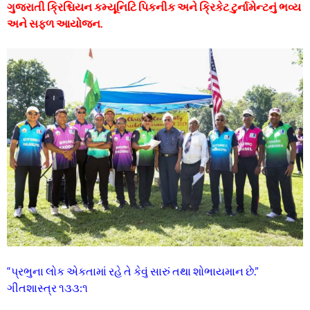
ગુજરાતી ક્રિશ્ચિયન કમ્યૂનિટિ પિકનીક અને ક્રિકેટ ટુર્નામેન્ટનું ભવ્ય
અને સફળ આયોજન.
“પ્રભુના લોક એકતામાં રહે તે કેવું સારું તથા શોભાયમાન છે.”
ગીતશાસ્ત્ર ૧૩૩:૧