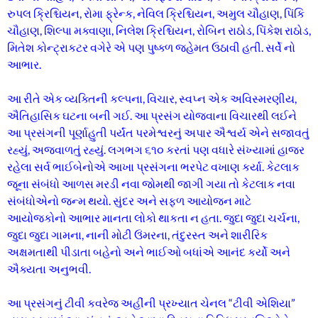
રુપલ ક્રિશ્ચિયન, રોમા ફ્રેન્ક, નેવિલ ક્રિશ્ચિયન, અમુલ ચૌહાણ, પિંકિ
ચૌહાણ, શિલ્પા મક્વાણા, નિલેશ ક્રિશ્ચિયન, રોબિન રાઠોડ, પિંકેશ રાઠોડ,
મિતેશ કોન્ટ્રાકટર વગેરે એ પણ પુષ્ક્ળ જહેમત ઉઠાવી હતી. સર્વે નો
આભાર.
આ રીતે એક વ્યક્તિની કલ્પના, વિચાર, સ્વપ્ન એક અવિસ્મરણીય,
ઐતિહાસિક ઘટના બની ગઈ. આ પ્રસંગ યોજવાના વિચારથી લઈને
આ પ્રસંગની પૂર્ણાહુતી પર્યંત પરમેશ્વરનું અપાર ઐશ્વર્ય એને સજાવતું
રહ્યું, અજવાળતું રહ્યું. લગભગ ૬૧૦ કરતાં પણ વધારે સંખ્યામાં હાજર
રહેલા સર્વ ભાઈબેનોએ આખા પ્રસંગના ભરપેટ વખાણ કર્યા. કેટલાક
જૂના સંબંધો આળસ મરડી નવા જોમથી જાગી ગયા તો કેટલાક નવા
સંબંધોએનો જન્મ થયો. સુંદર અને સફળ આયોજન માટે
આયોજકોનો આભાર માનતા લોકો થાકતા ન હતા. જુદા જુદા ચર્ચના,
જુદા જુદા ગામના, નાની મોટી ઉંમરના, તંદુરસ્ત અને શારીરિક
અક્ષમતાથી પીડાતા બહેનો અને ભાઈઓ બધાંએ આનંદ કર્યો અને
ઐક્યતા અનુભવી.
આ પ્રસંગનું ટીવી કવરેજ અહીંની પ્રખ્યાત ચેનલ “ટીવી એશિયા”