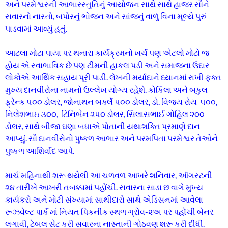
અને પરમેશ્વરની આભારસ્તુતિનું આયોજન સાથે સાથે હાજર સૌને
સવારનો નાસ્તો, બપોરનું ભોજન અને સાંજનું વાળું વિના મૂલ્યે પુરું
પાડવામાં આવ્યું હતું.
આટલા મોટા પાયા પર થનારા કાર્યક્રમનો ખર્ચ પણ એટલો મોટો જ
હોય એ સ્વાભાવિક છે પણ ટીમની હાકલ પડી અને સમાજના ઉદાર
લોકોએ આર્થિક સહાય પૂરી પાડી. લેખની મર્યાદાને ધ્યાનમાં રાખી ફક્ત
મુખ્ય દાનવીરોના નામનો ઉલ્લેખ યોગ્ય રહેશે. કોકિલા અને બકુલ
ફ્રેન્ક ૫૦૦ ડોલર, જોનાથન બર્ક્લે ૫૦૦ ડોલર, ડો. વિજય રોય ૫૦૦,
નિલેશભાઇ ૩૦૦, ટિનિબેન ૨૫૦ ડોલર, સિલાસભાઈ ગોહિલ ૨૦૦
ડોલર, સાથે બીજા ઘણા બધાએ પોતાની યથાશક્તિ પ્રમાણે દાન
આપ્યું. સૌ દાનવીરોનો પુષ્કળ આભાર અને પરમપિતા પરમેશ્વર તેઓને
પુષ્કળ આશિર્વાદ આપે.
માર્ચ મહિનાથી શરૂ થયેલી આ ચળવળ આખરે શનિવાર, ઑગસ્ટની
૨૪ તારીખે આખરી તબક્કામાં પહોંચી. સવારના સાડા છ વાગે મુખ્ય
કાર્યકરો અને મોટી સંખ્યામાં સાથીદારો સાથે એડિસનમાં આવેલા
રૂઝવેલ્ટ પાર્ક માં નિયત પિકનીક સ્થળ ગ્રોવ-૨અ પર પહોંચી બેનર
લગાવી, ટેબલ સેટ કરી સવારના નાસ્તાની ગોઠવણ શરૂ કરી દીધી.