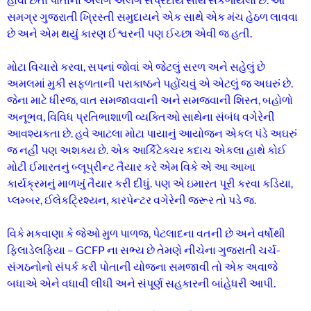
સમગ્ર ગુજરાતી ખ્રિસ્તી સમુદાયને એક સાથે એક મંચ હેઠળ લાવવા
છે અને એમ થયું કારણ ઈશ્વરની પણ ઈચ્છા એવી જ હતી.
મોટા વિચારો કરવા, સપનાં જોવાં એ જેટલું સરળ અને સહેલું છે
અમલમાં મુકી સફળતાની પરાકાષ્ઠને પહોંચવું એ એટલું જ અઘરું છે.
જેના માટે ધીરજ, વાત સમજાવવાની અને સમજવાની શિસ્ત, બહોળો
અનૂભવ, વિવિધ પ્રતિભાશાળી વ્યક્તિઓ સાથેના સંબંધ વગેરેની
આવશ્યકતા છે. હવે આટલા મોટા પાયાનું આયોજન એકલ પંડે અઘરું
જ નહીં પણ અશક્ય છે. એક આર્કિટેક્ચર કદાચ એકલા હાથે કોઈ
મોટી ઈમારતનું બ્લૂપ્રીન્ટ તૈયાર કરે એમ વિકે એ આ આખા
કાર્યક્રમનું માળખું તૈયાર કરી દીધું. પણ એ ઇમારત પૂરી કરવા કડિયા,
પ્લમ્બર, ઈલેકટ્રિશ્યન, કારપેન્ટર વગેરેની જરૂર તો પડે જ.
વિકે મકવાણા કે જેઓ મુળ પાળજ, પેટલાદના વતની છે અને વર્ષોથી
ફિલાડેલફિયા – GCFP ના સભ્ય છે તેમણે નીચેના ગુજરાતી ચર્ચ-
સંગઠનોનો સંપર્ક કરી પોતાની યોજના સમજાવી તો એક અવાજે
બધાએ એને વધાવી લીધી અને સંપૂર્ણ સહકારની બાંહેધરી આપી.