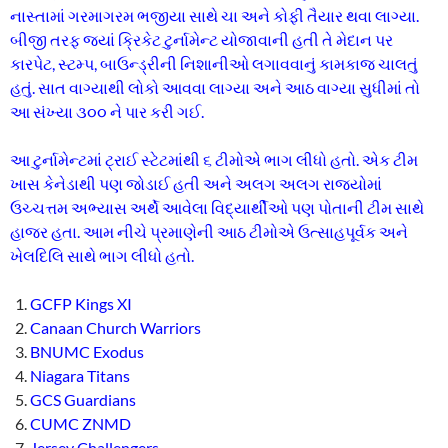
નાસ્તામાં ગરમાગરમ ભજીયા સાથે ચા અને કોફી તૈયાર થવા લાગ્યા.
બીજી તરફ જ્યાં ક્રિકેટ ટુર્નામેન્ટ યોજાવાની હતી તે મેદાન પર
કારપેટ, સ્ટમ્પ, બાઉન્ડ્રીની નિશાનીઓ લગાવવાનું કામકાજ ચાલતું
હતું. સાત વાગ્યાથી લોકો આવવા લાગ્યા અને આઠ વાગ્યા સુધીમાં તો
આ સંખ્યા ૩૦૦ ને પાર કરી ગઈ.
આ ટુર્નામેન્ટમાં ટ્રાઈ સ્ટેટમાંથી ૬ ટીમોએ ભાગ લીધો હતો. એક ટીમ
ખાસ કેનેડાથી પણ જોડાઈ હતી અને અલગ અલગ રાજ્યોમાં
ઉચ્ચત્તમ અભ્યાસ અર્થે આવેલા વિદ્યાર્થીઓ પણ પોતાની ટીમ સાથે
હાજર હતા. આમ નીચે પ્રમાણેની આઠ ટીમોએ ઉત્સાહપૂર્વક અને
ખેલદિલિ સાથે ભાગ લીધો હતો.
GCFP Kings XI
Canaan Church Warriors
BNUMC Exodus
Niagara Titans
GCS Guardians
CUMC ZNMD
Jersey Challengers