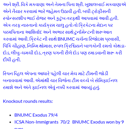
અને શ્રી. વિકે મકવાણા અને તેમના પિતા શ્રી. ખુશાલબાઈ મકવાણાએ
એને તૈયાર કરવામાં ભારે જહેમત ઉઠાવી હતી. બધી ટ્રોફીસની
સ્પોન્સરશીપ ભાઈ રોજર અને કુટુંબ તરફથી આપવામાં આવી હતી.
એક તરફ નાસ્તાનો કાર્યક્રમ ચાલુ હતો તો ક્રિકેટના મેદાન પર
પરમપિતાના આશિર્વાદ અને અભાર સાથે ટુર્નામેન્ટની શરૂઆત
કરવામાં આવી. ક્રિકેટ ની સાથે BNUMC ચર્ચના રિજોઇશ પ્રવાસી,
પિંકિ ચૌહાણ, નિમ્મિ થોમાસ, રુપલ ક્રિશ્ચિયને બાળકોની રમતો કોથડા-
દોડ, લીંબુ-ચમચી દોડ, ત્રણ પગની રીલે દોડ પણ રમાડવાની શરૂ કરી
દીધી હતી.
સ્પિન વ્હિલ એપના આધારે પહેલી ચાર મેચ માટે ટીમની જોડી
બનાવવામાં આવી. એમાંથી ચાર વિજેતા ટીમ વચ્ચે બે સેમિફાઈનલ
રમાશે અને અંતે ફાઈનલ એવું નક્કી કરવામાં આવ્યું હતું.
Knockout rounds results:
BNUMC Exodus 79/4
ICSA Non-Immigrants 70/2 BNUMC Exodus won by 9
runs