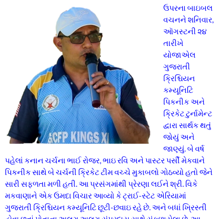
ઉપરના બાઇબલ
વચનને શનિવાર,
ઑગસ્ટની ૨૪
તારીખે
યોજાએલ
ગુજરાતી
ક્રિશ્ચિયન
કમ્યૂનિટિ
પિકનીક અને
ક્રિકેટ ટુર્નામેન્ટ
દ્વારા સાર્થક થતું
જોયું અને
જાણ્યું. બે વર્ષ
પહેલાં કનાન ચર્ચના ભાઈ રોજર, ભાઇ રવિ અને પાસ્ટર પર્સી મેકવાને
પિકનીક સાથે બે ચર્ચની ક્રિકેટ ટીમ વચ્ચે મુકાબલો ગોઠવ્યો હતો જેને
સારી સફળતા મળી હતી. આ પ્રસંગમાંથી પ્રેરણા લઈને શ્રી. વિકે
મકવાણાને એક ઉમદા વિચાર આવ્યો કે ટ્રાઈ-સ્ટેટ એરિયામાં
ગુજરાતી ક્રિશ્ચિયન કમ્યૂનિટિ છૂટી-છવાઇ રહે છે. અને બધાં ખ્રિસ્તી
હોવા છતાં પોતાના અલગ અલગ સંપ્રદાય સાથે સંકળાયેલા છે. આ