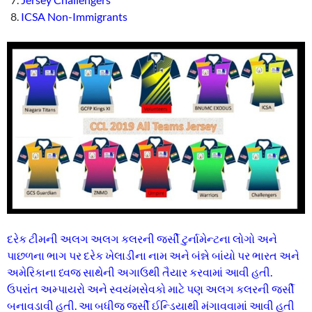
ICSA Non-Immigrants
દરેક ટીમની અલગ અલગ કલરની જર્સી ટુર્નામેન્ટના લોગો અને
પાછળના ભાગ પર દરેક ખેલાડીના નામ અને બંન્ને બાંયો પર ભારત અને
અમેરિકાના ધ્વજ સાથેની અગાઉથી તૈયાર કરવામાં આવી હતી.
ઉપરાંત અમ્પાયરો અને સ્વયંમસેવકો માટે પણ અલગ કલરની જર્સી
બનાવડાવી હતી. આ બધીજ જર્સી ઈન્ડિયાથી મંગાવવામાં આવી હતી