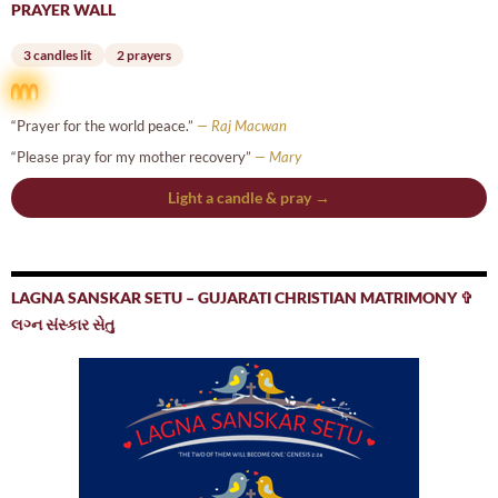
PRAYER WALL
3 candles lit
2 prayers
“Prayer for the world peace.”
— Raj Macwan
“Please pray for my mother recovery”
— Mary
Light a candle & pray →
LAGNA SANSKAR SETU – GUJARATI CHRISTIAN MATRIMONY ✞
લગ્ન સંસ્કાર સેતુ