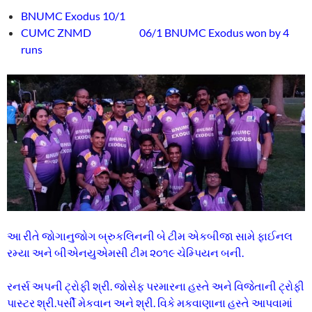
BNUMC Exodus 10/1
CUMC ZNMD 06/1 BNUMC Exodus won by 4
runs
આ રીતે જોગાનુજોગ બ્રુકલિનની બે ટીમ એકબીજા સામે ફાઈનલ
રમ્યા અને બીએનયુએમસી ટીમ ૨૦૧૯ ચેમ્પિયન બની.
રનર્સ અપની ટ્રોફી શ્રી. જોસેફ પરમારના હસ્તે અને વિજેતાની ટ્રોફી
પાસ્ટર શ્રી.પર્સી મેકવાન અને શ્રી. વિકે મકવાણાના હસ્તે આપવામાં