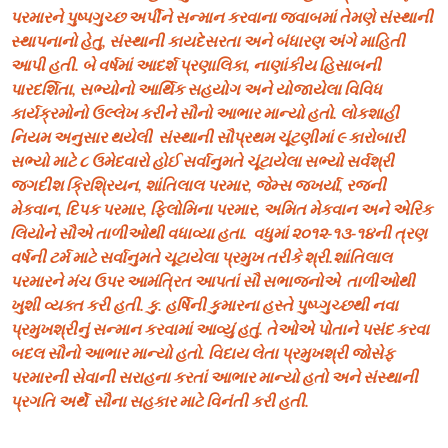
પરમારને પુષ્પગુચ્છ અર્પીને સન્માન કરવાના જવાબમાં તેમણે સંસ્થાની
સ્થાપનાનો હેતુ, સંસ્થાની કાયદેસરતા અને બંધારણ અંગે માહિતી
આપી હતી. બે વર્ષમાં આદર્શ પ્રણાલિકા, નાણાંકીય હિસાબની
પારદર્શિતા, સભ્યોનો આર્થિક સહયોગ અને યોજાયેલા વિવિધ
કાર્યક્રમોનો ઉલ્લેખ કરીને સૌનો આભાર માન્યો હતો. લોકશાહી
નિયમ અનુસાર થયેલી સંસ્થાની સૌપ્રથમ ચૂંટણીમાં ૯ કારોબારી
સભ્યો માટે ૮ ઉમેદવારો હોઈ સર્વાનુમતે ચૂંટાયેલા સભ્યો સર્વશ્રી
જગદીશ ક્રિશ્રિયન, શાંતિલાલ પરમાર, જેમ્સ જખર્યા, રજની
મેકવાન, દિપક પરમાર, ફિલોમિના પરમાર, અમિત મેકવાન અને એરિક
લિયોને સૌએ તાળીઓથી વધાવ્યા હતા. વધુમાં ૨૦૧૨-૧૩-૧૪ની ત્રણ
વર્ષની ટર્મ માટે સર્વાનુમતે ચૂટાયેલા પ્રમુખ તરીકે શ્રી.શાંતિલાલ
પરમારને મંચ ઉપર આમંત્રિત આપતાં સૌ સભાજનોએ તાળીઓથી
ખુશી વ્યક્ત કરી હતી. કુ. હર્ષિની કુમારના હસ્તે પુષ્પ્ગુચ્છથી નવા
પ્રમુખશ્રીનું સન્માન કરવામાં આવ્યું હતું. તેઓએ પોતાને પસંદ કરવા
બદલ સૌનો આભાર માન્યો હતો. વિદાય લેતા પ્રમુખશ્રી જોસેફ
પરમારની સેવાની સરાહના કરતાં આભાર માન્યો હતો અને સંસ્થાની
પ્રગતિ અર્થે સૌના સહકાર માટે વિનંતી કરી હતી.