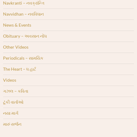
Navkranti – નવક્રાંન્તિ
Navvidhan – નવવિધાન
News & Events
Obituary – અવસાન નોંધ
Other Videos
Periodicals – સામયિક
The Heart – ધ હાર્ટ
Videos
ગઝલ – કવિતા
ટૂંકી વાર્તાઓ
નયા માર્ગ
મારું સર્જન