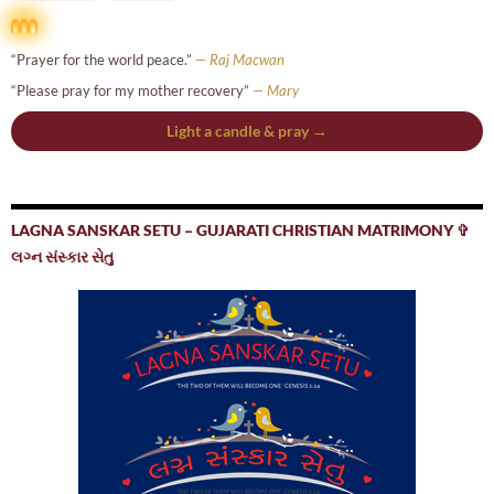
“Prayer for the world peace.”
— Raj Macwan
“Please pray for my mother recovery”
— Mary
Light a candle & pray →
LAGNA SANSKAR SETU – GUJARATI CHRISTIAN MATRIMONY ✞
લગ્ન સંસ્કાર સેતુ