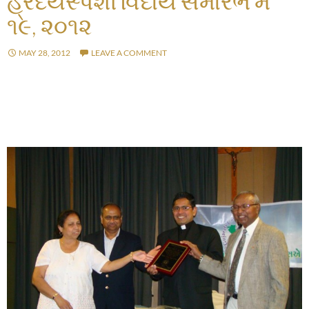
હ્રદયસ્પર્શી વિદાય સમારંભ મે
૧૯, ૨૦૧૨
MAY 28, 2012
LEAVE A COMMENT