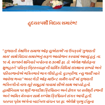
હૃદયસ્પર્શી વિદાય સમારંભ!
“ગુજરાતી કેથલિક સમાજ ઑફ યુએસએ”ના ઉપક્રમે ‘ગુજરાતી
માસ’ સાથે વિદાય સમારંભનું સફળ આયોજન કરવામાં આવ્યું હતું. તા.
૧૯ મે, ૨૦૧૨ને શનિવારે બપોરના ૨:૩૦થી ફા. ડૉ. એલેક્ષ જોસેફના
શુભહસ્તે ‘પવિત્ર ખ્રિસ્તયજ્ઞ’ની ધાર્મિક વિધિમાં સંસ્થાના સભ્યો અને
પરિવરજનોએ ભક્તિભાવે ભાગ લીધો હતો. વુડબ્રીજ, ન્યુ જર્સી ખાતે
આવેલા ભવ્ય ”અવર લેડી ઑફ માઉન્ટ કાર્મેલ ચર્ચ”માં ગુજરાતી
ભક્તિગીતો તાલ-સૂરે સમૂહમાં ગાવામાં સૌએ સાથ આપ્યો હતો.
હાર્મોનિયમ પર શ્રી જગદીશ ક્રિશ્ચિયન અને ઢોલક પર સર્વશ્રી રજની
અને અમિત મેકવાન સાથે કલ્પેશ ક્રિશ્ચિયને સંગત આપી હતી.
પરસ્પર પ્રેમ અંગેના બાઈબલ વાંચન પર ફા. એલેક્ષે પ્રભુ ઈસુના