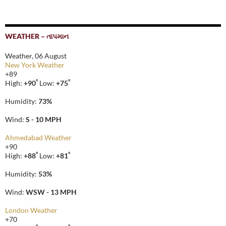
WEATHER – તાપમાન
Weather, 06 August
New York Weather
+
89
°
°
High:
+
90
Low:
+
75
Humidity:
73%
Wind:
S - 10 MPH
Ahmedabad Weather
+
90
°
°
High:
+
88
Low:
+
81
Humidity:
53%
Wind:
WSW - 13 MPH
London Weather
+
70