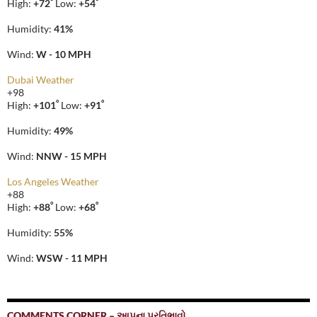
°
°
High:
+
72
Low:
+
54
Humidity:
41%
Wind:
W - 10 MPH
Dubai Weather
+
98
°
°
High:
+
101
Low:
+
91
Humidity:
49%
Wind:
NNW - 15 MPH
Los Angeles Weather
+
88
°
°
High:
+
88
Low:
+
68
Humidity:
55%
Wind:
WSW - 11 MPH
COMMENTS CORNER – આપના પ્રતિભાવો