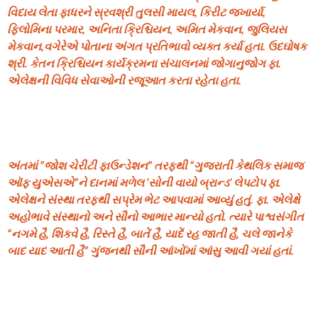
વિદાય લેતા ફાધરને સ્રવશ્રી તુલસી માયલ, કિરીટ જખાર્યા,
ફિલોમિના પરમાર, અનિતા ક્રિશ્ચિયન, અમિત મેકવાન, જુલિયસ
મેકવાન,વગેરેએ પોતાના અંગત પ્રતિભાવો વ્યક્ત કર્યા હતા. ઉદઘોષક
શ્રી. કેતન ક્રિશ્ચિયન કાર્યક્રમના સંચાલનમાં જોગાનુજોગ ફા.
એલેક્ષની વિવિધ સેવાઓની રજૂઆત કરતા રહેતા હતા.
અંતમાં “જોશ ચેરીટી ફાઉન્ડેશન” તરફથી “ગુજરાતી કેથલિક સમાજ
ઑફ યુએસએ”ને દાનમાં મળેલ ‘સોની વાયો બ્રાન્ડ’ લેપટોપ ફા.
એલેક્ષને સંસ્થા તરફથી સપ્રેમ ભેટ આપવામાં આવ્યું હતું. ફા. એલેક્ષે
અહોભાવે સંસ્થાનો અને સૌનો આભાર માન્યો હતો. ત્યારે પાશ્વસંગીત
“નગમે હૈ, શિકવે હૈ, રિસ્તે હૈ, બાતેં હૈ, યાદેં રહ જાતી હૈ, ચલે જાનેકે
બાદ યાદ આતી હૈ” ગુંજનથી સૌની આંખોંમાં આંસુ આવી ગયાં હતાં.