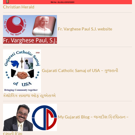
Christian Herald
Fr. Varghese Paul S.J. website
Gujarati Catholic Samaj of USA – ગુજરાતી
કેથોલિક સમાજ ઓફ યુએસએ
My Gujarati Blog – જગદીશ ક્રિશ્ચિયન –
દશાની દિશા