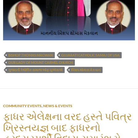
BISHOP THOMAS MACWAN
GUJARATI CATHOLIC SAMAJ OF USA
OUR LADY OF MOUNT CARMEL CHURCH
ગુજરાતી કેથોલિક સમાજ ઓફ યુએસએ
બિશપ થોમાસ મેકવાન
COMMUNITY EVENTS
,
NEWS & EVENTS
ફાધર એલેક્ષના વરદ હસ્તે પવિત્ર
ખ્રિસ્તયજ્ઞ બાદ ફાધરનો