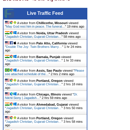
Live Traffic Feed
A visitor from
Chillicothe, Missouri
viewed
"
May God rest him in peace. The funeral…
"
19 mins ago
A visitor from
Noida, Uttar Pradesh
viewed
"
Jagadish Christian, Gujarati Christian…
"
58 mins ago
A visitor from
Palo Alto, California
viewed
"
Double The Joy: Twin Brothers Marry…
"
1 hr 24 mins
ago
A visitor from
Barnala, Punjab
viewed
"
Jagadish Christian, Gujarati Christian…
"
1 hr 34 mins
ago
A visitor from
Assis, Sao Paulo
viewed "
Please
see attached schedule of the…
"
2 hrs 2 mins ago
A visitor from
Portland, Oregon
viewed
"
Jagadish Christian, Gujarati Christian…
"
2 hrs 18 mins
ago
A visitor from
Chicago, Illinois
viewed "
Dr.
Nikhil Siony | Jagadish…
"
2 hrs 59 mins ago
A visitor from
Ahmedabad, Gujarat
viewed
"
Jagadish Christian, Gujarati Christian…
"
3 hrs 50 mins
ago
A visitor from
Portland, Oregon
viewed
"
Jagadish Christian, Gujarati Christian…
"
3 hrs 58 mins
ago