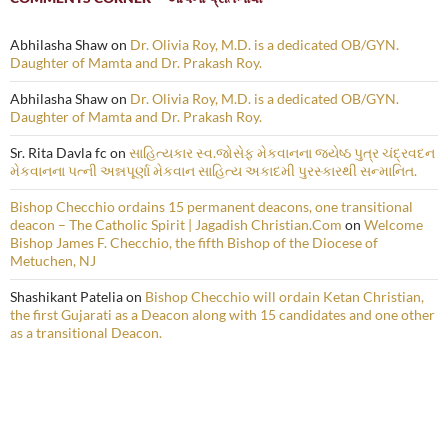
Abhilasha Shaw
on
Dr. Olivia Roy, M.D. is a dedicated OB/GYN.
Daughter of Mamta and Dr. Prakash Roy.
Abhilasha Shaw
on
Dr. Olivia Roy, M.D. is a dedicated OB/GYN.
Daughter of Mamta and Dr. Prakash Roy.
Sr. Rita Davla fc
on
સાહિત્યકાર સ્વ.જોસેફ મેકવાનના જ્યેષ્ઠ પુત્ર ચંદ્રવદન
મેકવાનના પત્ની અન્નપૂર્ણા મેકવાન સાહિત્ય અકાદમી પુરસ્કારથી સન્માનિત.
Bishop Checchio ordains 15 permanent deacons, one transitional
deacon – The Catholic Spirit | Jagadish Christian.Com
on
Welcome
Bishop James F. Checchio, the fifth Bishop of the Diocese of
Metuchen, NJ
Shashikant Patelia
on
Bishop Checchio will ordain Ketan Christian,
the first Gujarati as a Deacon along with 15 candidates and one other
as a transitional Deacon.