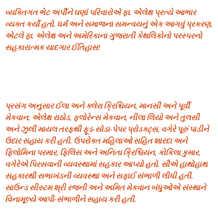
વ્યક્તિગત ભેટ અર્પીને ઘણાં પરિવારોએ ફા. એલેક્ષ પ્રત્યે આભાર
વ્યક્ત કર્યો હતો. ધર્મ અને સમાજના સમન્વયનું એક આગવું પ્રકરણ,
એટલે ફા. એલેક્ષ અને અમેરિકાના ગુજરાતી કેથલિકોનો પરસ્પરનો
સહકારાત્મક યાદગાર ઈતિહાસ!
પ્રસંગ અનુસાર ઈલા અને ક્લેરા ક્રિશ્ચિયન, માનસી અને પૂર્વી
મેકવાન, એલેક્ષ રાઠોડ, ફ્લોરેન્સ મેકવાન, નીલા લિયો અને તુલસી
અને ઝુલી માયલ તરફથી ફૂડ-સોડા-પેપર પ્રોડક્ટ્સ, વગેરે પૂરું પાડીને
ઉદાર સહાય કરી હતી. ઉપરોક્ત મહિલાઓ સહિત શારદા અને
ફિલોમિના પરમાર, ફિલિસ અને અનિતા ક્રિશ્ચિયન, કોકિલા કુમાર,
વગેરેએ પિરસવાની વ્યવસ્થામાં સહકાર આપ્યો હતો. સૌએ હાથોહાથ
સહકારથી સભાખંડની વ્યવસ્થા અને સફાઈ સંભાળી લીધી હતી.
સાઉન્ડ સીસ્ટમ શ્રી રજની અને અમિત મેકવાન બંધુઓએ સંસ્થાને
વિનામૂલ્યે આપી-સંભાળીને સહાય કરી હતી.