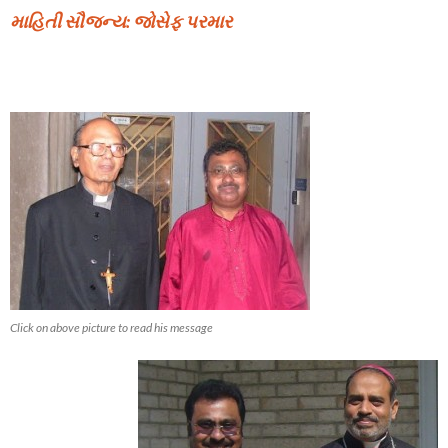
માહિતી સૌજન્ય: જોસેફ પરમાર
Click on above picture to read his message