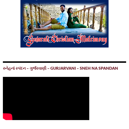
સ્નેહનાં સ્પંદન – ગુર્જરવાણી – GURJARVANI – SNEH NA SPANDAN