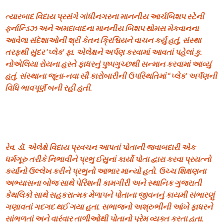
ત્યારબાદ વિદાય પ્રસંગે ગાંધીનગરના માનનીય આર્ચબિશપ સ્ટેની
ફર્નાન્ડિઝ અને અમદાવાદના માનનીય બિશપ થોમસ મેકવાનના
આવેલા સંદેશાઓની શ્રી કેતન ક્રિશ્ચિયને વાચન કર્યું હતું, સંસ્થા
તરફથી સુંદર ‘પ્લેક’ ફા. એલેક્ષને અર્પણ કરવામાં આવતાં પહેલાં કુ.
નોએલિયા રોયના હસ્તે ફાધરનું પુષ્પગુચ્છથી સન્માન કરવામાં આવ્યું
હતું. સંસ્થાના જૂના-નવા સૌ કારોબારીની ઉપસ્થિતિમાં “પ્લેક’ અર્પણની
વિધિ ભાવપૂર્ણ બની રહી હતી.
રેવ. ડૉ. એલેક્ષે વિદાય પ્રવચન આપતાં પોતાની જવાબદારી એક
ધર્મગૂરુ તરીકે નિભાવીને પ્રભુ ઈસુનાં કાર્યો પોતા દ્વારા કરવા પ્રયત્નો
કર્યાનો ઉલ્લેખ કરીને પ્રભુનો આભાર માન્યો હતો. ઉચ્ચ શિક્ષણના
અભ્યાસના બોજ સાથે પેરિશની કામગીરી અને સ્થાનિક ગુજરાતી
કેથલિકો સાથે સહકરાત્મક મેળાપને પોતાના જીવનનું કાયમી સંભારણું
ગણાવતાં ગદગદ થઈ ગયા હતા. સભાજનો અશ્રુભીની આંખે ફાધરને
સાંભળતાં અને વારંવાર તાળીઓથી પોતાનો પ્રેમ વ્યક્ત કરતા હતા.