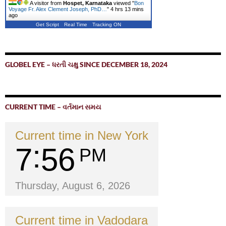
A visitor from
Hospet, Karnataka
viewed "
Bon
Voyage Fr. Alex Clement Joseph, PhD…
"
4 hrs 14 mins
ago
Get Script
Real Time
Tracking ON
GLOBEL EYE – ધરતી ચક્ષુ SINCE DECEMBER 18, 2024
CURRENT TIME – વર્તમાન સમય
Current time in New York
7
56
PM
Thursday, August 6, 2026
Current time in Vadodara