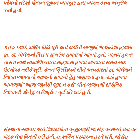
પ્રેમનો સંદેશો પોતાના જીવન વ્યવહાર દ્વારા વ્યક્ત કરવા અનુરોધ
કર્યો હતો.
૩:૩૦ કલાકે ધાર્મિક વિધિ પૂરી થતાં ચર્ચની બાજુમાં જ આવેલા હોલમાં
ફા. ડૉ. એલેક્ષનો વિદાય સમારંભ રાખવામાં આવ્યો હતો. પ્રથમ હળવા
નાસ્તા સાથે સામાજિકતાના માહોલમાં હળવા-મળવાના સમય બાદ
ઉદઘોષક તરીકે શ્રી. કેતન ક્રિશ્ચિયને સૌને આવકારતાં ફા. એલેક્ષને
વિદાય આપવાનો આજની સભાનો હેતુ જણાવતાં હતા ત્યારે હળવા
અવાજમાં “આજ જાનેકી જીદ ન કરો” ગીત-ગૂંજનથી સાંકેતિક
વિદાયની સૌને દુ:ખ મિશ્રીત પ્રતિતિ થઈ હતી.
સંસ્થાના સ્થાપક અને વિદાય લેતા પ્રમુખશ્રી જોસેફ પરમારને મંચ પર
બેઠક લેવા વિનંતી કરી હતી. કુ. શર્લિન પરમારના હસ્તે શ્રી. જોસેફ