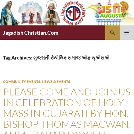
Skip
to
content
Search
Jagadish Christian.Com
PRIMAR
MENU
Tag Archives: ગુજરાતી કેથોલિક સમાજ ઓફ યુએસએ
COMMUNITY EVENTS
,
NEWS & EVENTS
PLEASE COME AND JOIN US
IN CELEBRATION OF HOLY
MASS IN GUJARATI BY HON.
BISHOP THOMAS MACWAN,