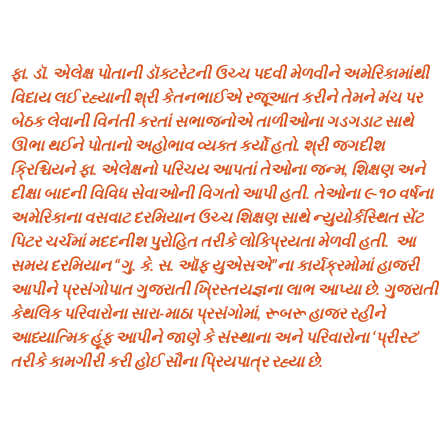
ફા. ડૉ. એલેક્ષ પોતાની ડૉક્ટરેટની ઉચ્ચ પદવી મેળવીને અમેરિકામાંથી
વિદાય લઈ રહ્યાની શ્રી કેતનભાઈએ રજૂઆત કરીને તેમને મંચ પર
બેઠક લેવાની વિનંતી કરતાં સભાજનોએ તાળીઓના ગડગડાટ સાથે
ઊભા થઈને પોતાનો અહોભાવ વ્યક્ત કર્યો હતો. શ્રી જગદીશ
ક્રિશ્ચિયને ફા. એલેક્ષનો પરિચય આપતાં તેઓના જન્મ, શિક્ષણ અને
દીક્ષા બાદની વિવિધ સેવાઓની વિગતો આપી હતી. તેઓના ૯-૧૦ વર્ષના
અમેરિકાના વસવાટ દરમિયાન ઉચ્ચ શિક્ષણ સાથે ન્યુયોર્કસ્થિત સેંટ
પિટર ચર્ચમાં મદદનીશ પુરોહિત તરીકે લોક્પ્રિયતા મેળવી હતી. આ
સમય દરમિયાન “ગુ. કે. સ. ઑફ યુએસએ”ના કાર્યક્રમોમાં હાજરી
આપીને પ્રસંગોપાત ગુજરાતી ખ્રિસ્તયજ્ઞના લાભ આપ્યા છે. ગુજરાતી
કેથલિક પરિવારોના સારા-માઠા પ્રસંગોમાં, રૂબરૂ હાજર રહીને
આધ્યાત્મિક હૂંફ આપીને જાણે કે સંસ્થાના અને પરિવારોના ‘પ્રીસ્ટ’
તરીકે કામગીરી કરી હોઈ સૌના પ્રિયપાત્ર રહ્યા છે.