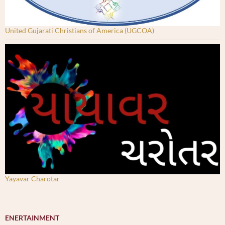
United Gujarati Christians of America (UGCOA)
Yayavar Charotar
ENERTAINMENT