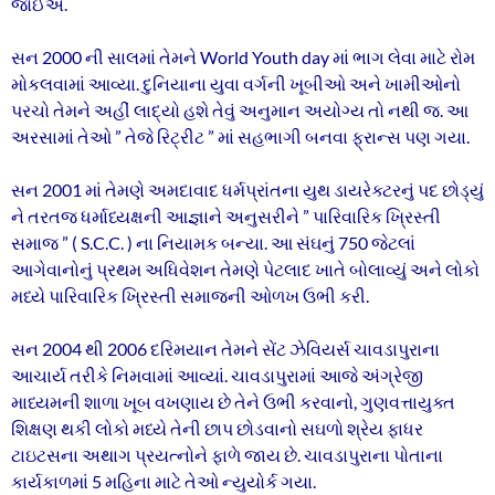
જોઈએ.
સન 2000 ની સાલમાં તેમને World Youth day માં ભાગ લેવા માટે રોમ
મોકલવામાં આવ્યા. દુનિયાના યુવા વર્ગની ખૂબીઓ અને ખામીઓનો
પરચો તેમને અહીં લાદ્યો હશે તેવું અનુમાન અયોગ્ય તો નથી જ. આ
અરસામાં તેઓ ” તેજે રિટ્રીટ ” માં સહભાગી બનવા ફ્રાન્સ પણ ગયા.
સન 2001 માં તેમણે અમદાવાદ ધર્મપ્રાંતના યુથ ડાયરેક્ટરનું પદ છોડ્યું
ને તરતજ ધર્માધ્યક્ષની આજ્ઞાને અનુસરીને ” પારિવારિક ખ્રિસ્તી
સમાજ ” ( S.C.C. ) ના નિયામક બન્યા. આ સંઘનું 750 જેટલાં
આગેવાનોનું પ્રથમ અધિવેશન તેમણે પેટલાદ ખાતે બોલાવ્યું અને લોકો
મધ્યે પારિવારિક ખ્રિસ્તી સમાજની ઓળખ ઉભી કરી.
સન 2004 થી 2006 દરિમયાન તેમને સેંટ ઝેવિયર્સ ચાવડાપુરાના
આચાર્ય તરીકે નિમવામાં આવ્યાં. ચાવડાપુરામાં આજે અંગ્રેજી
માધ્યમની શાળા ખૂબ વખણાય છે તેને ઉભી કરવાનો, ગુણવત્તાયુક્ત
શિક્ષણ થકી લોકો મધ્યે તેની છાપ છોડવાનો સઘળો શ્રેય ફાધર
ટાઇટસના અથાગ પ્રયત્નોને ફાળે જાય છે. ચાવડાપુરાના પોતાના
કાર્યકાળમાં 5 મહિના માટે તેઓ ન્યુયોર્ક ગયા.