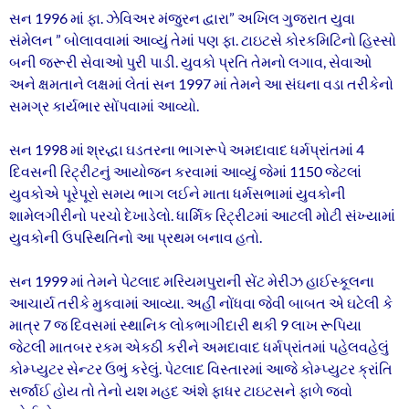
સન 1996 માં ફા. ઝેવિઅર મંજુરન દ્વારા” અખિલ ગુજરાત યુવા
સંમેલન ” બોલાવવામાં આવ્યું તેમાં પણ ફા. ટાઇટસે કોરકમિટિનો હિસ્સો
બની જરૂરી સેવાઓ પુરી પાડી. યુવકો પ્રતિ તેમનો લગાવ, સેવાઓ
અને ક્ષમતાને લક્ષમાં લેતાં સન 1997 માં તેમને આ સંઘના વડા તરીકેનો
સમગ્ર કાર્યભાર સોંપવામાં આવ્યો.
સન 1998 માં શ્રદ્ધા ઘડતરના ભાગરૂપે અમદાવાદ ધર્મપ્રાંતમાં 4
દિવસની રિટ્રીટનું આયોજન કરવામાં આવ્યું જેમાં 1150 જેટલાં
યુવકોએ પૂરેપૂરો સમય ભાગ લઈને માતા ધર્મસભામાં યુવકોની
શામેલગીરીનો પરચો દેખાડેલો. ધાર્મિક રિટ્રીટમાં આટલી મોટી સંખ્યામાં
યુવકોની ઉપસ્થિતિનો આ પ્રથમ બનાવ હતો.
સન 1999 માં તેમને પેટલાદ મરિયમપુરાની સેંટ મેરીઝ હાઈસ્કૂલના
આચાર્ય તરીકે મુકવામાં આવ્યા. અહીં નોંધવા જેવી બાબત એ ઘટેલી કે
માત્ર 7 જ દિવસમાં સ્થાનિક લોકભાગીદારી થકી 9 લાખ રૂપિયા
જેટલી માતબર રકમ એકઠી કરીને અમદાવાદ ધર્મપ્રાંતમાં પહેલવહેલું
કોમ્પ્યુટર સેન્ટર ઉભું કરેલું. પેટલાદ વિસ્તારમાં આજે કોમ્પ્યુટર ક્રાંતિ
સર્જાઈ હોય તો તેનો યશ મહદ અંશે ફાધર ટાઇટસને ફાળે જવો