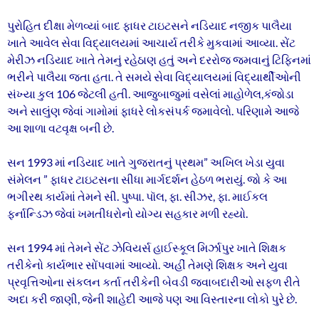
પુરોહિત દીક્ષા મેળવ્યાં બાદ ફાધર ટાઇટસને નડિયાદ નજીક પાલૈયા
ખાતે આવેલ સેવા વિદ્યાલયમાં આચાર્ય તરીકે મુકવામાં આવ્યા. સેંટ
મેરીઝ નડિયાદ ખાતે તેમનું રહેઠાણ હતું અને દરરોજ જમવાનું ટિફિનમાં
ભરીને પાલૈયા જતા હતા. તે સમયે સેવા વિદ્યાલયમાં વિદ્યાર્થીઓની
સંખ્યા કુલ 106 જેટલી હતી. આજુબાજુમાં વસેલાં માહોળેલ,કંજોડા
અને સાલુંણ જેવાં ગામોમાં ફાધરે લોકસંપર્ક જમાવેલો. પરિણામે આજે
આ શાળા વટવૃક્ષ બની છે.
સન 1993 માં નડિયાદ ખાતે ગુજરાતનું પ્રથમ” અખિલ ખેડા યુવા
સંમેલન ” ફાધર ટાઇટસના સીધા માર્ગદર્શન હેઠળ ભરાયું. જો કે આ
ભગીરથ કાર્યમાં તેમને સી. પુષ્પા. પૉલ, ફા. સીઝર, ફા. માઈકલ
ફર્નાન્ડિઝ જેવાં ખમતીધરોનો યોગ્ય સહકાર મળી રહ્યો.
સન 1994 માં તેમને સેંટ ઝેવિયર્સ હાઈસ્કૂલ મિર્ઝાપુર ખાતે શિક્ષક
તરીકેનો કાર્યભાર સોંપવામાં આવ્યો. અહીં તેમણે શિક્ષક અને યુવા
પ્રવૃત્તિઓના સંકલન કર્તા તરીકેની બેવડી જવાબદારીઓ સફળ રીતે
અદા કરી જાણી, જેની શાહેદી આજે પણ આ વિસ્તારના લોકો પુરે છે.