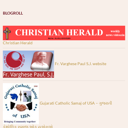
BLOGROLL
Christian Herald
Fr. Varghese Paul S.J. website
Gujarati Catholic Samaj of USA – ગુજરાતી
કેથોલિક સમાજ ઓફ યુએસએ