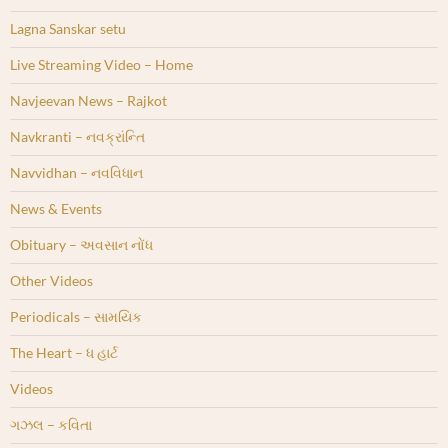
Lagna Sanskar setu
Live Streaming Video – Home
Navjeevan News – Rajkot
Navkranti – નવક્રાંન્તિ
Navvidhan – નવવિધાન
News & Events
Obituary – અવસાન નોંધ
Other Videos
Periodicals – સામયિક
The Heart – ધ હાર્ટ
Videos
ગઝલ – કવિતા