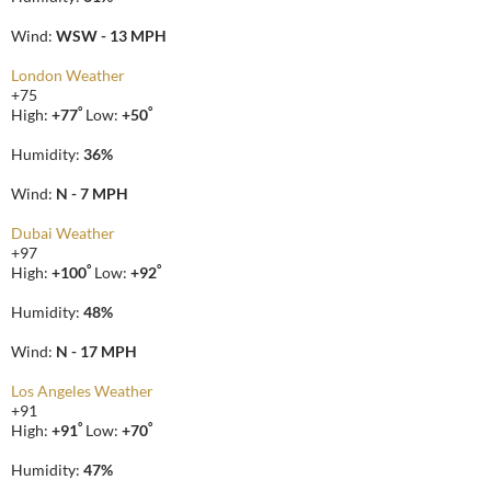
Wind:
WSW - 13 MPH
London Weather
+
75
°
°
High:
+
77
Low:
+
50
Humidity:
36%
Wind:
N - 7 MPH
Dubai Weather
+
97
°
°
High:
+
100
Low:
+
92
Humidity:
48%
Wind:
N - 17 MPH
Los Angeles Weather
+
91
°
°
High:
+
91
Low:
+
70
Humidity:
47%