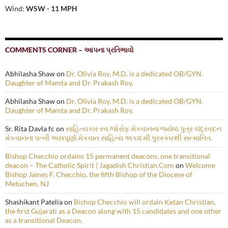
Wind:
WSW - 11 MPH
COMMENTS CORNER – આપના પ્રતિભાવો
Abhilasha Shaw
on
Dr. Olivia Roy, M.D. is a dedicated OB/GYN.
Daughter of Mamta and Dr. Prakash Roy.
Abhilasha Shaw
on
Dr. Olivia Roy, M.D. is a dedicated OB/GYN.
Daughter of Mamta and Dr. Prakash Roy.
Sr. Rita Davla fc
on
સાહિત્યકાર સ્વ.જોસેફ મેકવાનના જ્યેષ્ઠ પુત્ર ચંદ્રવદન
મેકવાનના પત્ની અન્નપૂર્ણા મેકવાન સાહિત્ય અકાદમી પુરસ્કારથી સન્માનિત.
Bishop Checchio ordains 15 permanent deacons, one transitional
deacon – The Catholic Spirit | Jagadish Christian.Com
on
Welcome
Bishop James F. Checchio, the fifth Bishop of the Diocese of
Metuchen, NJ
Shashikant Patelia
on
Bishop Checchio will ordain Ketan Christian,
the first Gujarati as a Deacon along with 15 candidates and one other
as a transitional Deacon.