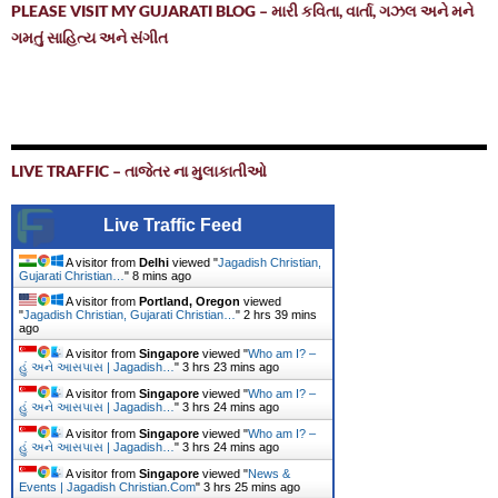
PLEASE VISIT MY GUJARATI BLOG – મારી કવિતા, વાર્તા, ગઝલ અને મને
ગમતું સાહિત્ય અને સંગીત
LIVE TRAFFIC – તાજેતર ના મુલાકાતીઓ
Live Traffic Feed
A visitor from
Delhi
viewed "
Jagadish Christian,
Gujarati Christian…
"
8 mins ago
A visitor from
Portland, Oregon
viewed
"
Jagadish Christian, Gujarati Christian…
"
2 hrs 39 mins
ago
A visitor from
Singapore
viewed "
Who am I? –
હું અને આસપાસ | Jagadish…
"
3 hrs 23 mins ago
A visitor from
Singapore
viewed "
Who am I? –
હું અને આસપાસ | Jagadish…
"
3 hrs 24 mins ago
A visitor from
Singapore
viewed "
Who am I? –
હું અને આસપાસ | Jagadish…
"
3 hrs 24 mins ago
A visitor from
Singapore
viewed "
News &
Events | Jagadish Christian.Com
"
3 hrs 25 mins ago