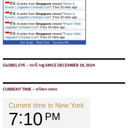
A visitor from
Singapore
viewed "
News &
Events | Jagadish Christian.Com
"
3 hrs 25 mins ago
A visitor from
Singapore
viewed "
News &
Events | Jagadish Christian.Com
"
3 hrs 25 mins ago
A visitor from
Singapore
viewed "
Prayer Wall |
Jagadish Christian.Com
"
3 hrs 26 mins ago
A visitor from
Singapore
viewed "
Prayer Wall |
Jagadish Christian.Com
"
3 hrs 27 mins ago
Get Script
Real Time
Tracking ON
GLOBEL EYE – ધરતી ચક્ષુ SINCE DECEMBER 18, 2024
CURRENT TIME – વર્તમાન સમય
Current time in New York
7
10
PM