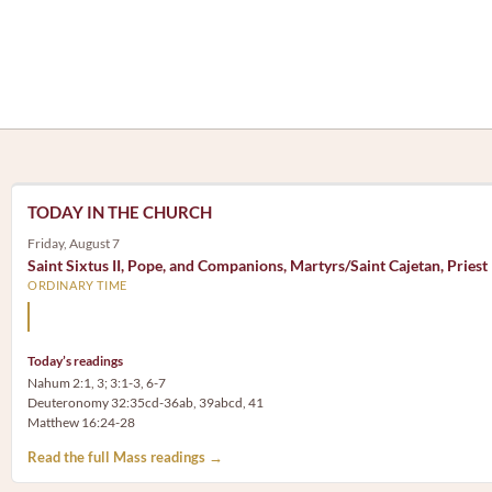
TODAY IN THE CHURCH
Friday, August 7
Saint Sixtus II, Pope, and Companions, Martyrs/Saint Cajetan, Priest
ORDINARY TIME
Mary, the Mother of God, is our Mother also.
Today’s readings
Nahum 2:1, 3; 3:1-3, 6-7
Deuteronomy 32:35cd-36ab, 39abcd, 41
Matthew 16:24-28
Read the full Mass readings →