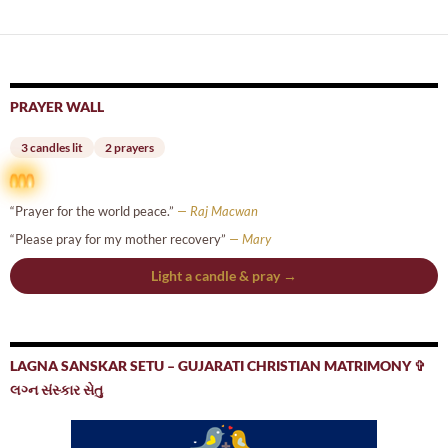
PRAYER WALL
3 candles lit
2 prayers
“Prayer for the world peace.”
— Raj Macwan
“Please pray for my mother recovery”
— Mary
Light a candle & pray →
LAGNA SANSKAR SETU – GUJARATI CHRISTIAN MATRIMONY ✞
લગ્ન સંસ્કાર સેતુ