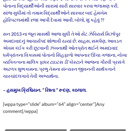
પોતાના વિદ્યાર્થીઓની સારામાં સારી સારવાર કરવા ભલામણ કરી.
સાંજ સુધીમાં તો તમામ વિદ્યાર્થીઓને સારવાર બાદ હેમખેમ
હોસ્પિટલમાંથી રજા આપી દેવામાં આવી. બોલો, શું કહેવું ??
સન 2013 ના જૂન માસથી આજ સુધી તેઓ સેંટ ઝેવિયર્સ મિર્ઝાપુર
અમદાવાદનું આચાર્યપદ શોભાવી રહ્યાં છે. સાહસ, સમર્પણ, આવડત
એવમ કંઈક કરી છૂટવાની ઝંખનાથી ઓતપ્રોત થઈને અમદાવાદ
ધર્મપ્રાંતના વિકાસમાં પોતાનો સિંહફાળો આપનાર ઊંચા ગજાના, નોખા
વ્યક્તિત્વના માલિક ફાધર ટાઇટસ ડી’કોસ્ટાને આજના ગૌરવી પ્રસંગે
અઢળક શુભકામના. પ્રભુ તેમના સંન્યસ્ત જીવનની સાર્થકતાને
ચારચાંદલગાવે તેવી અભ્યર્થના.
– હસમુખ ક્રિશ્ચિયન. ” રિશ્તા ” રૂદણ, કઠલાલ.
[wppa type=”slide” album=”64″ align=”center”]Any
comment[/wppa]