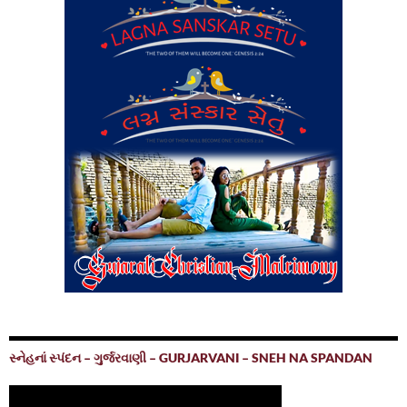
સ્નેહનાં સ્પંદન – ગુર્જરવાણી – GURJARVANI – SNEH NA SPANDAN