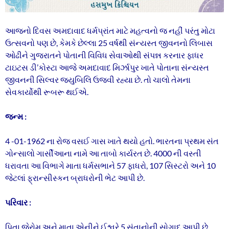
આજનો દિવસ અમદાવાદ ધર્મપ્રાંત માટે મહત્વનો જ નહીં પરંતુ મોટા
ઉત્સવનો પણ છે, કેમકે છેલ્લા 25 વર્ષથી સંન્યસ્ત જીવનનો લિબાસ
ઓઢીને ગુજરાતને પોતાની વિવિધ સેવાઓથી સંપન્ન કરનાર ફાધર
ટાઇટસ ડી’કોસ્ટા આજે અમદાવાદ મિર્ઝાપુર ખાતે પોતાના સંન્યસ્ત
જીવનની સિલ્વર જ્યુબિલિ ઉજવી રહ્યા છે. તો ચાલો તેમના
સેવકાર્યોથી રૂબરૂ થઈએ.
જન્મ :
4 -01-1962 ના રોજ વસઈ ગાસ ખાતે થયો હતો. ભારતના પ્રથમ સંત
ગોન્સાલો ગાર્સીઆના નામે આ તાબો કાર્યરત છે. 4000 ની વસ્તી
ધરાવતા આ વિભાગે માતા ધર્મસભાને 57 ફાધરો, 107 સિસ્ટરો અને 10
જેટલાં ફ્રાન્સીસ્કન બ્રાધરોની ભેટ આપી છે.
પરિવાર :
પિતા જેરોમ અને માતા એનીને ઈશ્વરે 5 સંતાનોની સોગાદ આપી છે.