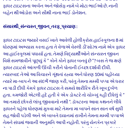
ફાધર ટાઇટસના અર્બન અને જોસેફ નામે બે મોટા ભાઈઓ છે. નાની
બહેન થીઓડોરા અને સૌથી નાના ભાઈ ડોનેશન.
સંસારથી_સંન્યસ્ત_જીવન_તરફ_પ્રયાણ :
ફાધર ટાઇટસ જ્યારે વસઈ ખાતે આવેલી હોલીક્રોસ હાઈસ્કૂલના 8 માં
ધોરણમાં અભ્યાસ કરતા હતા તે વેળાએ વેસ્લી ડી’સોઝા નામે એક ફાધર
આ હાઈસ્કૂલમાં પધાર્યા હતા. તેમણે વિદ્યાર્થીઓને સંન્યસ્ત જીવન
વિશે સમજાવીને પૂછ્યું કે ” કોને કોને ફાધર બનવું છે “? બસ તે જ ક્ષણે
ફાધર ટાઇટસે આંગળી ઊંચી કરીને પોતાની ઈચ્છા દર્શાવી દીધી.
ત્યારબાદ તેઓ આ વિચારને ગૂંથતાં રહ્યા અને ધોરણ 10માં પહોંચ્યા
ત્યારે મા-બાપ ને આ સંદર્ભે જાણ કરી, પરંતુ તેમના મમ્મી પપ્પા એ ધરાર
ના પાડી દીધી કેમકે ફાધર ટાઇટસ તે સમયે શારીરિક રીતે ખૂબ દુર્બળ
હતા. કમજોરી એટલી હદે હતી કે એક ડોક્ટરે તો ચોખ્ખું કહી દીધેલું કે ”
આ તમારો છોકરો લાંબુ જીવવાનો નથી “. ડૉક્ટરના આવા કથનને લીધે
ફાધરને પહેલા ધોરણમાં મુકવા માટે તેમના મા બાપને સાત સાત વર્ષ સુધી
રાહ જોવી પડેલી અને એ બાબતે ધ્યાનમાં રાખીને તેમના મમ્મી પપ્પાએ
તેમને સંઘમાં જવાની અનુમતિ આપી નહોતી. પરંતુ યેનકેન પ્રકારે