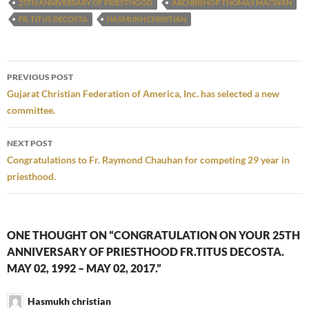
25TH ANNIVERSARY OF PRIESTHOOD
ARCHBISHOP THOMAS MACWAN
FR. TITUS DECOSTA
HASMUKH CHRISTIAN
Post
PREVIOUS POST
navigation
Gujarat Christian Federation of America, Inc. has selected a new
committee.
NEXT POST
Congratulations to Fr. Raymond Chauhan for competing 29 year in
priesthood.
ONE THOUGHT ON “CONGRATULATION ON YOUR 25TH
ANNIVERSARY OF PRIESTHOOD FR.TITUS DECOSTA.
MAY 02, 1992 – MAY 02, 2017.”
Hasmukh christian