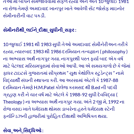
તેઓ મા બાપને સમજાવવામાં સફળ રહ્યા અને અંતે 10 જુલાઈ 1981
ના રોજ તેમણે અમદાવાદ ખાનપુર ખાતે આવેલી સેંટ જોસેફ માઇનોર
સેમીનારીની વાટ પકડી.
સેમીનરીથી_લઈને_દીક્ષા_સુધીની_સફર :
10 જુલાઈ 1981 થી 1983 સુધી તેઓ અમદાવાદ સેમીનેરીઅન તરીકે
રહ્યા, ત્યારબાદ 1983 થી 1986 દરમિયાન તત્વજ્ઞાન ( philosophy )
ના અભ્યાસ અર્થે નાગપુર ગયા. નાગપુરથી પરત ફર્યા બાદ એક વર્ષ
માટે પેટલાદ મરિયમપુરામાં સેવાઓ આપી. આ એ સમયગાળો છે કે જેમાં
ફાધર ટાઇટસે ગુજરાતમાં સૌપ્રથમ ” યુથ કેથોલિક સ્ટુડેન્ટ્સ ” નામે
વિદ્યાર્થી સંઘની સ્થાપના કરી. આ અરસામાં એટલે કે 1987-88
દરમિયાન તેમણે H.M.Patel કોલેજ કરમસદ થી B.ed ની પદવી
ગ્રહણ કરી ને ચાર વર્ષ માટે એટલે કે 1988-92 સુધી દેવવિદ્યા (
Theology ) ના અભ્યાસ અર્થે નાગપુર ગયા. અંતે 2 જી મે, 1992 ના
રોજ વસઇ ખાતે ધર્મધ્યક્ષ થોમસ ડાબરેના હસ્તે ધર્મધ્યક્ષ સ્ટેની
ફર્નાન્ડિઝની હાજરીમાં પુરોહિત દીક્ષાથી અભિષિક્ત થયા.
સેવા_અને_સિદ્ધિઓ :