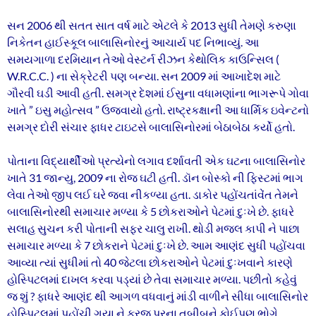
સન 2006 થી સતત સાત વર્ષ માટે એટલે કે 2013 સુધી તેમણે કરુણા
નિકેતન હાઈસ્કૂલ બાલાસિનોરનું આચાર્ય પદ નિભાવ્યું. આ
સમયગાળા દરમિયાન તેઓ વેસ્ટર્ન રીઝન કેથોલિક કાઉન્સિલ (
W.R.C.C. ) ના સેક્રેટરી પણ બન્યા. સન 2009 માં આખાદેશ માટે
ગૌરવી ઘડી આવી હતી. સમગ્ર દેશમાં ઈસુના વધામણાંના ભાગરૂપે ગોવા
ખાતે ” ઇસુ મહોત્સવ ” ઉજવાયો હતો. રાષ્ટ્રકક્ષાની આ ધાર્મિક ઇવેન્ટનો
સમગ્ર દોરી સંચાર ફાધર ટાઇટસે બાલાસિનોરમાં બેઠાબેઠા કર્યો હતો.
પોતાના વિદ્યાર્થીઓ પ્રત્યેનો લગાવ દર્શાવતી એક ઘટના બાલાસિનોર
ખાતે 31 જાન્યુ, 2009 ના રોજ ઘટી હતી. ડૉન બોસ્કો ની ફિસ્ટમાં ભાગ
લેવા તેઓ જીપ લઈ ઘરે જવા નીકળ્યા હતા. ડાકોર પહોંચતાંવેંત તેમને
બાલાસિનોરથી સમાચાર મળ્યા કે 5 છોકરાઓને પેટમાં દુઃખે છે. ફાધરે
સલાહ સુચન કરી પોતાની સફર ચાલુ રાખી. થોડી મજલ કાપી ને પાછા
સમાચાર મળ્યા કે 7 છોકરાને પેટમાં દુઃખે છે. આમ આણંદ સુધી પહોંચવા
આવ્યા ત્યાં સુધીમાં તો 40 જેટલા છોકરાઓને પેટમાં દુઃખવાને કારણે
હોસ્પિટલમાં દાખલ કરવા પડ્યાં છે તેવા સમાચાર મળ્યા. પછીતો કહેવું
જ શું ? ફાધરે આણંદ થી આગળ વધવાનું માંડી વાળીને સીધા બાલાસિનોર
હોસ્પિટલમાં પહોંચી ગયા ને ફરજ પરના તબીબને કોઈપણ ભોગે