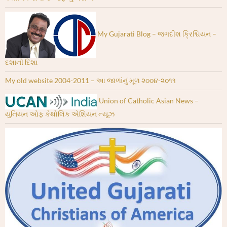
My Gujarati Blog – જગદીશ ક્રિશ્ચિયન –
દશાની દિશા
My old website 2004-2011 – આ જાળાંનું મૂળ ૨૦૦૪-૨૦૧૧
Union of Catholic Asian News –
યુનિયન ઓફ કેથોલિક એશિયન ન્યૂઝ