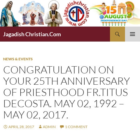
Skip
to
content
Search
Jagadish Christian.Com
PRIMAR
MENU
NEWS & EVENTS
CONGRATULATION ON
YOUR 25TH ANNIVERSARY
OF PRIESTHOOD FR.TITUS
DECOSTA. MAY 02, 1992 –
MAY 02, 2017.
APRIL 28, 2017
ADMIN
1 COMMENT