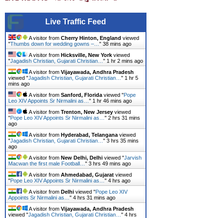
Live Traffic Feed
A visitor from
Cherry Hinton, England
viewed
"
Thumbs down for wedding gowns –…
"
38 mins ago
A visitor from
Hicksville, New York
viewed
"
Jagadish Christian, Gujarati Christian…
"
1 hr 2 mins ago
A visitor from
Vijayawada, Andhra Pradesh
viewed "
Jagadish Christian, Gujarati Christian…
"
1 hr 5
mins ago
A visitor from
Sanford, Florida
viewed "
Pope
Leo XIV Appoints Sr Nirmalini as…
"
1 hr 46 mins ago
A visitor from
Trenton, New Jersey
viewed
"
Pope Leo XIV Appoints Sr Nirmalini as…
"
2 hrs 31 mins
ago
A visitor from
Hyderabad, Telangana
viewed
"
Jagadish Christian, Gujarati Christian…
"
3 hrs 35 mins
ago
A visitor from
New Delhi, Delhi
viewed "
Jarvish
Macwan the first male Football…
"
3 hrs 49 mins ago
A visitor from
Ahmedabad, Gujarat
viewed
"
Pope Leo XIV Appoints Sr Nirmalini as…
"
4 hrs ago
A visitor from
Delhi
viewed "
Pope Leo XIV
Appoints Sr Nirmalini as…
"
4 hrs 31 mins ago
A visitor from
Vijayawada, Andhra Pradesh
viewed "
Jagadish Christian, Gujarati Christian…
"
4 hrs