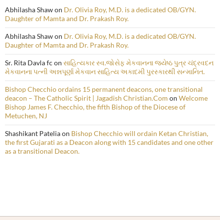
Abhilasha Shaw
on
Dr. Olivia Roy, M.D. is a dedicated OB/GYN.
Daughter of Mamta and Dr. Prakash Roy.
Abhilasha Shaw
on
Dr. Olivia Roy, M.D. is a dedicated OB/GYN.
Daughter of Mamta and Dr. Prakash Roy.
Sr. Rita Davla fc
on
સાહિત્યકાર સ્વ.જોસેફ મેકવાનના જ્યેષ્ઠ પુત્ર ચંદ્રવદન
મેકવાનના પત્ની અન્નપૂર્ણા મેકવાન સાહિત્ય અકાદમી પુરસ્કારથી સન્માનિત.
Bishop Checchio ordains 15 permanent deacons, one transitional
deacon – The Catholic Spirit | Jagadish Christian.Com
on
Welcome
Bishop James F. Checchio, the fifth Bishop of the Diocese of
Metuchen, NJ
Shashikant Patelia
on
Bishop Checchio will ordain Ketan Christian,
the first Gujarati as a Deacon along with 15 candidates and one other
as a transitional Deacon.