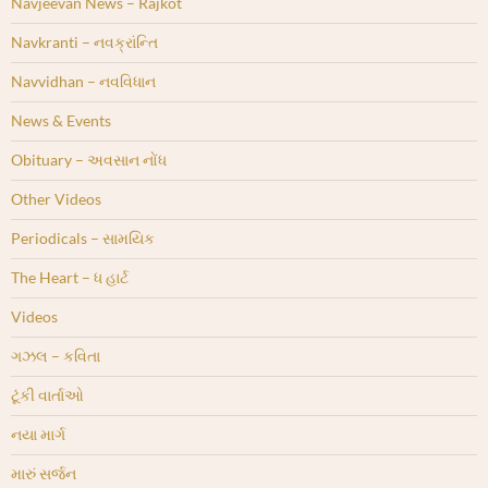
Navjeevan News – Rajkot
Navkranti – નવક્રાંન્તિ
Navvidhan – નવવિધાન
News & Events
Obituary – અવસાન નોંધ
Other Videos
Periodicals – સામયિક
The Heart – ધ હાર્ટ
Videos
ગઝલ – કવિતા
ટૂંકી વાર્તાઓ
નયા માર્ગ
મારું સર્જન