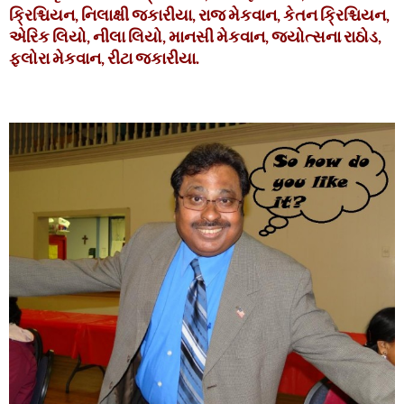
ક્રિશ્ચિયન, નિલાક્ષી જકારીયા, રાજ મેકવાન, કેતન ક્રિશ્ચિયન,
એરિક લિયો, નીલા લિયો, માનસી મેકવાન, જ્યોત્સના રાઠોડ,
ફ્લોરા મેકવાન, રીટા જકારીયા.