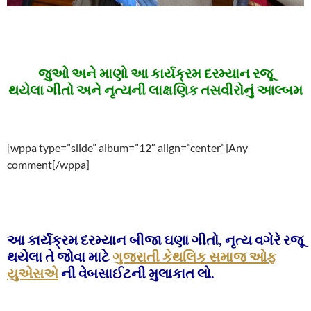
જુઓ અને માણો આ કાર્યક્રમ દરમ્યાન રજૂ
થયેલા ગીતો અને નૃત્યની લાક્ષણિક તસવીરોનું આલ્બમ
[wppa type=”slide” album=”12″ align=”center”]Any
comment[/wppa]
આ કાર્યક્રમ દરમ્યાન બીજા ઘણા ગીતો, નૃત્ય વગેરે રજૂ
થયેલા તે જોવા માટે
ગુજરાતી કેથલિક સમાજ ઓફ
યુએસએ
ની વેબસાઈટની મુલાકાત લો.