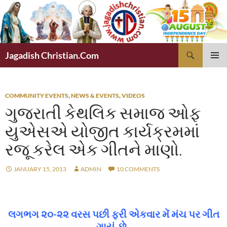
Skip
to
content
Search
Jagadish Christian.Com
PRIMAR
MENU
COMMUNITY EVENTS
,
NEWS & EVENTS
,
VIDEOS
ગુજરાતી કેથલિક સમાજ ઓફ
યુએસએ યોજીત કાર્યક્રમમાં
રજૂ કરેલ એક ગીતને માણો.
JANUARY 15, 2013
ADMIN
10 COMMENTS
લગભગ ૨૦-૨૨ વરસ પછી ફરી એકવાર મેં મંચ પર ગીત
ગાયું છે.