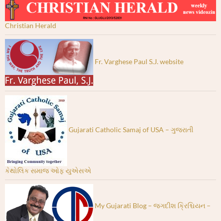
Christian Herald
Fr. Varghese Paul S.J. website
Gujarati Catholic Samaj of USA – ગુજરાતી
કેથોલિક સમાજ ઓફ યુએસએ
My Gujarati Blog – જગદીશ ક્રિશ્ચિયન –