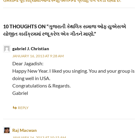
ઉમરેઠના પૂર્વ વિદ્યાર્થીઓના સ્નેહ-મિલનનો પ્રવાહ વેગ પકડી રહ્યો છે.
10 THOUGHTS ON “ગુજરાતી કેથલિક સમાજ ઓફ યુએસએ
યોજીત કાર્યક્રમમાં રજૂ કરેલ એક ગીતને માણો.”
gabriel J. Christian
JANUARY 16, 2013 AT 9:28 AM
Dear Jagadish:
Happy New Year. I liked you singing. You and your group is
doing well in USA.
Congratulations & Regards.
Gabriel
REPLY
Raj Macwan
JANUARY 16, 2013 AT 10:15 AM