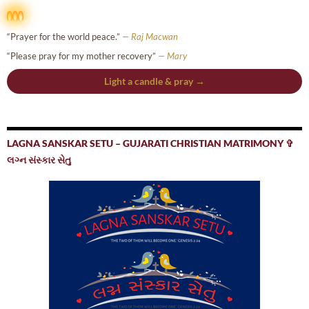
“Prayer for the world peace.”
— Raj Macwan
“Please pray for my mother recovery”
— Mary
Light a candle & pray →
LAGNA SANSKAR SETU – GUJARATI CHRISTIAN MATRIMONY ✞
લગ્ન સંસ્કાર સેતુ