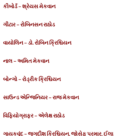
કીબોર્ડ – શ્રેયસ મેકવાન
ગીટાર – રોબિનસન રાઠોડ
વાયોલિન – ડો. રોબિન ક્રિશ્ચિયન
નાલ – અમિત મેકવાન
બોન્ગો – રોડ્રીક ક્રિશ્ચિયન
સાઉન્ડ એન્જિનિયર – રાજ મેકવાન
વિફિયોગ્રાફર – એલેક્ષ રાઠોડ
ગાયકવૃંદ – જગદીશ ક્રિશ્ચિયન, જોસેફ પરમાર, ઈલા