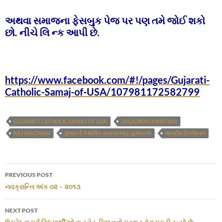
અથવા સમાજના ફેસબુક પેજ પર પણ તમે જોઈ શકો
છો. નીચે લિ ન્ક આપી છે.
https://www.facebook.com/#!/pages/Gujarati-
Catholic-Samaj-of-USA/107981172582799
GUJARATI CATHOLIC SAMAJ OF USA
JAGADISH CHRISTIAN
RAJ MACWAN
ગુજરાતી કેથોલિક સમાજ ઓફ યુએસએ
જગદીશ ક્રિશ્ચિયન
Post
PREVIOUS POST
navigation
નવક્રાન્તિ અંક ૦૨ – ૨૦૧૩
NEXT POST