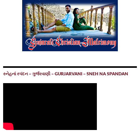
સ્નેહનાં સ્પંદન – ગુર્જરવાણી – GURJARVANI – SNEH NA SPANDAN