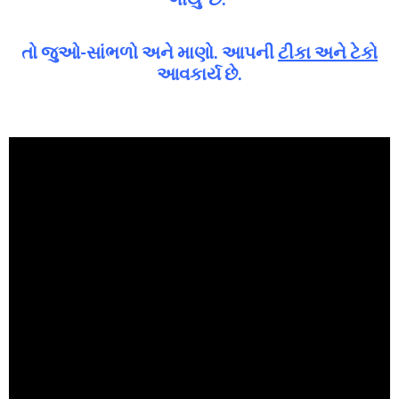
તો જુઓ-સાંભળો અને માણો. આપની
ટીકા અને ટેકો
આવકાર્ય છે.