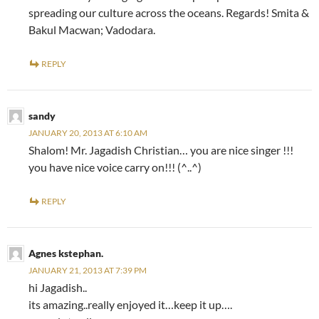
spreading our culture across the oceans. Regards! Smita &
Bakul Macwan; Vadodara.
REPLY
sandy
JANUARY 20, 2013 AT 6:10 AM
Shalom! Mr. Jagadish Christian… you are nice singer !!!
you have nice voice carry on!!! (^..^)
REPLY
Agnes kstephan.
JANUARY 21, 2013 AT 7:39 PM
hi Jagadish..
its amazing..really enjoyed it…keep it up….