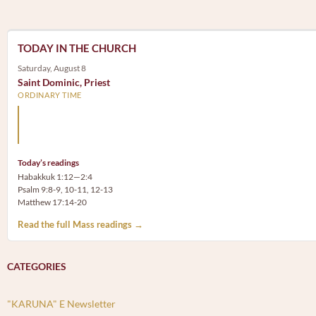
TODAY IN THE CHURCH
Saturday, August 8
Saint Dominic, Priest
ORDINARY TIME
Arm yourself with prayer rather than a sword; wear humilit
rather than fine clothes.
Today’s readings
Habakkuk 1:12—2:4
Psalm 9:8-9, 10-11, 12-13
Matthew 17:14-20
Read the full Mass readings →
CATEGORIES
"KARUNA" E Newsletter