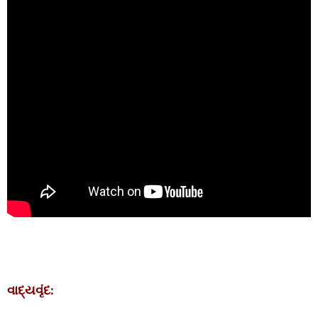
વાદ્યવૃંદ: