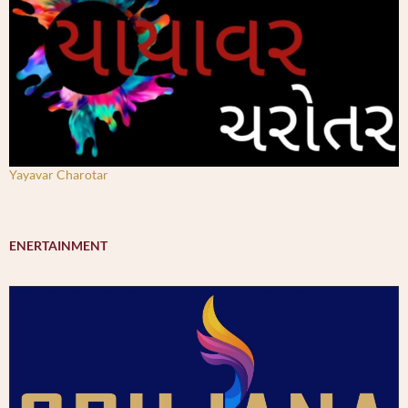
Yayavar Charotar
ENERTAINMENT