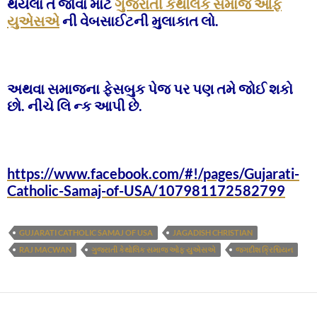
થયેલા તે જોવા માટે
ગુજરાતી કેથલિક સમાજ ઓફ
યુએસએ
ની વેબસાઈટની મુલાકાત લો.
અથવા સમાજના ફેસબુક પેજ પર પણ તમે જોઈ શકો
છો. નીચે લિ ન્ક આપી છે.
https://www.facebook.com/#!/pages/Gujarati-
Catholic-Samaj-of-USA/107981172582799
GUJARATI CATHOLIC SAMAJ OF USA
JAGADISH CHRISTIAN
RAJ MACWAN
ગુજરાતી કેથોલિક સમાજ ઓફ યુએસએ
જગદીશ ક્રિશ્ચિયન