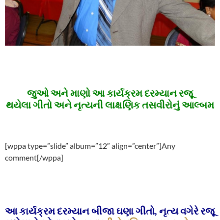
જુઓ અને માણો આ કાર્યક્રમ દરમ્યાન રજૂ
થયેલા ગીતો અને નૃત્યની લાક્ષણિક તસવીરોનું આલ્બમ
[wppa type=”slide” album=”12″ align=”center”]Any
comment[/wppa]
આ કાર્યક્રમ દરમ્યાન બીજા ઘણા ગીતો, નૃત્ય વગેરે રજૂ