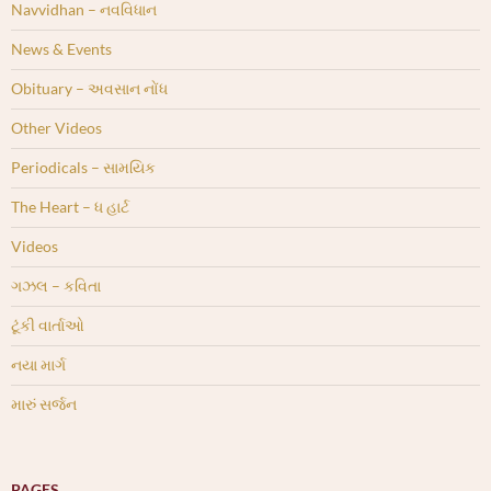
Navvidhan – નવવિધાન
News & Events
Obituary – અવસાન નોંધ
Other Videos
Periodicals – સામયિક
The Heart – ધ હાર્ટ
Videos
ગઝલ – કવિતા
ટૂંકી વાર્તાઓ
નયા માર્ગ
મારું સર્જન
PAGES