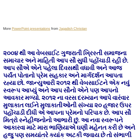
More
PowerPoint presentations
from
Jagadish Christian
૨૦૦૪ થી આ વેબસાઈટ ગુજરાતી ખ્રિસ્તી સમાજના
સમાચાર અને માહિતી આપ સૌ સુધી પહોંચાડી રહી છે.
આપ સૌએ એને પહેલા દિવસથી વધાવી અને આજ
પર્યંત પોતાનો પ્રેમ સહકાર અને માર્ગદર્શન આપતા
રહ્યા છો. જાન્યુઆરી ૨૦૧૨ થી વેબસાઈટને એક નવું
સ્વરૂપ આપ્યું અને આપ સૌનો એને પણ આપનો
આવકાર મળ્યો. ૨૦૧૨ ના વરસ દરમ્યાન આપે વારંવાર
મુલાકાત લઈને મુલાકાતીઓની સંખ્યા ૨૦ હજાર ઉપર
પહોંચાડી દીધી એ આપના પ્રેમનો પરિપાક છે. આપ સૌ
મિત્રો સ્નેહીજનોનો આભારી છું. આ નવા સ્વરૂપને
આકારવા માટે મારા ભાણિયાએ ઘણી મહેનત કરી છે અને
હજુ પણ સમયાંતરે ક્યાંક અટકી જવાય છે તો સંભાળી