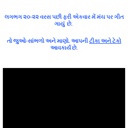
લગભગ ૨૦-૨૨ વરસ પછી ફરી એકવાર મેં મંચ પર ગીત
ગાયું છે.
તો જુઓ-સાંભળો અને માણો. આપની
ટીકા અને ટેકો
આવકાર્ય છે.