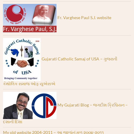
Fr. Varghese Paul S.J. website
Gujarati Catholic Samaj of USA – ગુજરાતી
કેથોલિક સમાજ ઓફ યુએસએ
My Gujarati Blog – જગદીશ ક્રિશ્ચિયન –
દશાની દિશા
My old website 2004-2011 – આ જાળાંનું મૂળ ૨૦૦૪-૨૦૧૧