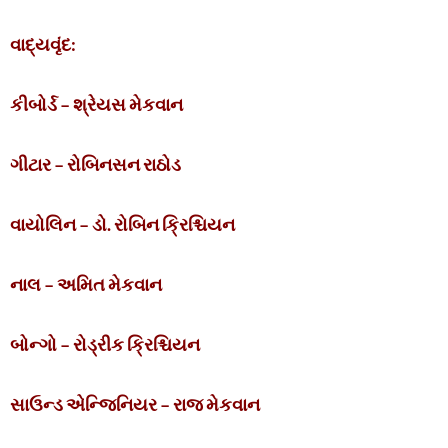
વાદ્યવૃંદ:
કીબોર્ડ – શ્રેયસ મેકવાન
ગીટાર – રોબિનસન રાઠોડ
વાયોલિન – ડો. રોબિન ક્રિશ્ચિયન
નાલ – અમિત મેકવાન
બોન્ગો – રોડ્રીક ક્રિશ્ચિયન
સાઉન્ડ એન્જિનિયર – રાજ મેકવાન