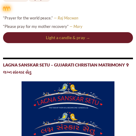
“Prayer for the world peace.”
— Raj Macwan
“Please pray for my mother recovery”
— Mary
Light a candle & pray →
LAGNA SANSKAR SETU – GUJARATI CHRISTIAN MATRIMONY ✞
લગ્ન સંસ્કાર સેતુ