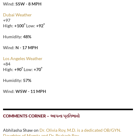
Wind:
SSW - 8 MPH
Dubai Weather
+
97
°
°
High:
+
100
Low:
+
92
Humidity:
48%
Wind:
N - 17 MPH
Los Angeles Weather
+
84
°
°
High:
+
90
Low:
+
70
Humidity:
57%
Wind:
WSW - 11 MPH
COMMENTS CORNER – આપના પ્રતિભાવો
Abhilasha Shaw
on
Dr. Olivia Roy, M.D. is a dedicated OB/GYN.
Daughter of Mamta and Dr. Prakash Roy.