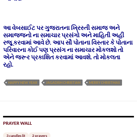
આ વેબસાઈટ પર ગુજરાતના ખ્રિસ્તી સમાજ અને
સમાજજનો ના સમાચાર પ્રસંગો અને માહિતી અહીં
રજૂ કરવામાં આવે છે. આપ સૌ પોતાના વિસ્તાર કે પોતાના
પરિવારના કોઈ પણ પ્રસંગ ના સમાચાર મોકલશો તો
એને જરૂર પ્રકાશિત કરવામાં આવશે. તો મોકલતા
રહો.
HAPPY NEW YEAR
JAGADISH CHRISTIAN
MERRY CHRISTMAS
PRAYER WALL
3 candles lit
2 prayers