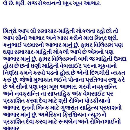
લે છે. શ્રી. રાજ મેકવાનનો ખૂબ ખૂબ આભાર.
મિત્રો આપ સૌ સમાચાર-માહિતી મોકલતા રહો છો તો
આપ સૌનો આભાર અને ખાસ કરીને મારા મિત્ર શ્રી.
કનુભાઈ પરમારનો આભાર માનું છું. ફાધર વિલિયમ પણ
ઘણા સમાચાર-માહિતી મોકલી આપે છે એમનો પણ
આભાર માનું છું. ફાધર વિલિયમની બધી જ માહિતી ઉમદા
હોય છે છતાં ઘણી માહિતી વેબસાઈટ પર ના મૂકવાનો
નિર્ણય કમને કરવો પડતો હોય છે એની દિલગીરી વ્યક્ત
કરું છું. જેઓ મુલાકાત લઈને પોતાના પ્રતિભાવ રજુ કરે
છે એ સૌનો પણ ખૂબ ખૂબ આભાર. ગરવી નવક્રાન્તિ
અને નવક્રાન્તિ ના સાપ્તાહિક અંક વેબસાઈટ પર
પ્રકાશિત કરવા દેવા માટે શ્રી રોબિન ધોડકીયાનો
આભાર. દૂતની લિન્ક માટે ગુજરાત સાહિત્ય પ્રકાશનો
આભાર માંનું છું. અમેરિકન ક્રિશ્ચિયન ન્યૂઝ ને
પ્રકાશિત દેવા કરવા માટે રૂથબેન અને રોબિનભાઈનો
આભાર.