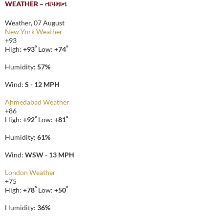
WEATHER – તાપમાન
Weather, 07 August
New York Weather
+
93
°
°
High:
+
93
Low:
+
74
Humidity:
57%
Wind:
S - 12 MPH
Ahmedabad Weather
+
86
°
°
High:
+
92
Low:
+
81
Humidity:
61%
Wind:
WSW - 13 MPH
London Weather
+
75
°
°
High:
+
78
Low:
+
50
Humidity:
36%