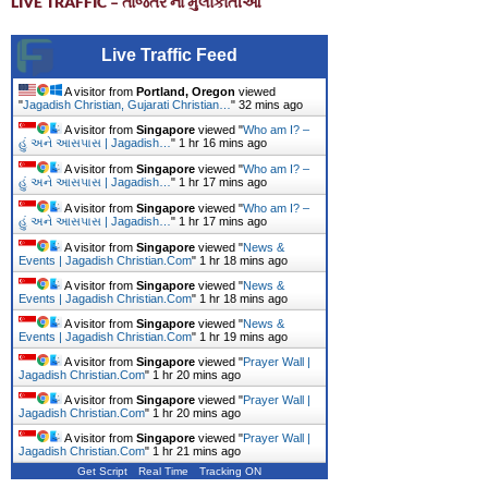
LIVE TRAFFIC – તાજેતર ના મુલાકાતીઓ
Live Traffic Feed
A visitor from
Portland, Oregon
viewed
"
Jagadish Christian, Gujarati Christian…
"
32 mins ago
A visitor from
Singapore
viewed "
Who am I? –
હું અને આસપાસ | Jagadish…
"
1 hr 16 mins ago
A visitor from
Singapore
viewed "
Who am I? –
હું અને આસપાસ | Jagadish…
"
1 hr 17 mins ago
A visitor from
Singapore
viewed "
Who am I? –
હું અને આસપાસ | Jagadish…
"
1 hr 17 mins ago
A visitor from
Singapore
viewed "
News &
Events | Jagadish Christian.Com
"
1 hr 18 mins ago
A visitor from
Singapore
viewed "
News &
Events | Jagadish Christian.Com
"
1 hr 18 mins ago
A visitor from
Singapore
viewed "
News &
Events | Jagadish Christian.Com
"
1 hr 19 mins ago
A visitor from
Singapore
viewed "
Prayer Wall |
Jagadish Christian.Com
"
1 hr 20 mins ago
A visitor from
Singapore
viewed "
Prayer Wall |
Jagadish Christian.Com
"
1 hr 20 mins ago
A visitor from
Singapore
viewed "
Prayer Wall |
Jagadish Christian.Com
"
1 hr 21 mins ago
Get Script
Real Time
Tracking ON