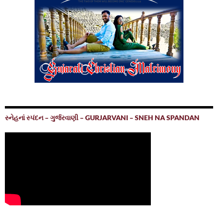
સ્નેહનાં સ્પંદન – ગુર્જરવાણી – GURJARVANI – SNEH NA SPANDAN