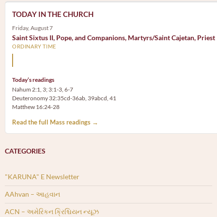
TODAY IN THE CHURCH
Friday, August 7
Saint Sixtus II, Pope, and Companions, Martyrs/Saint Cajetan, Priest
ORDINARY TIME
Mary, the Mother of God, is our Mother also.
Today’s readings
Nahum 2:1, 3; 3:1-3, 6-7
Deuteronomy 32:35cd-36ab, 39abcd, 41
Matthew 16:24-28
Read the full Mass readings →
CATEGORIES
"KARUNA" E Newsletter
AAhvan – આહવાન
ACN – અમેરિકન ક્રિશ્ચિયન ન્યૂઝ