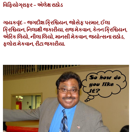
વિફિયોગ્રાફર – એલેક્ષ રાઠોડ
ગાયકવૃંદ – જગદીશ ક્રિશ્ચિયન, જોસેફ પરમાર, ઈલા
ક્રિશ્ચિયન, નિલાક્ષી જકારીયા, રાજ મેકવાન, કેતન ક્રિશ્ચિયન,
એરિક લિયો, નીલા લિયો, માનસી મેકવાન, જ્યોત્સના રાઠોડ,
ફ્લોરા મેકવાન, રીટા જકારીયા.