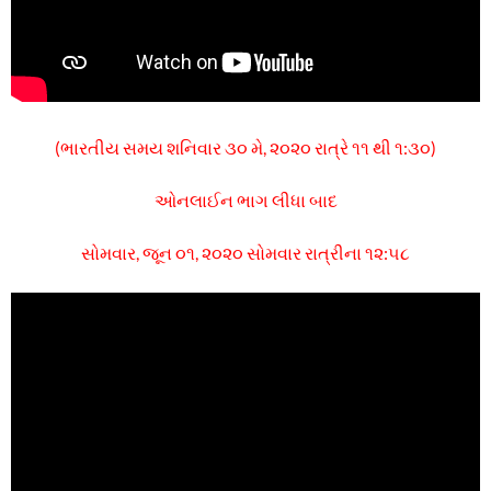
(ભારતીય સમય શનિવાર ૩૦ મે, ૨૦૨૦ રાત્રે ૧૧ થી ૧:૩૦)
ઓનલાઈન ભાગ લીધા બાદ
સોમવાર, જૂન ૦૧, ૨૦૨૦ સોમવાર રાત્રીના ૧૨:૫૮