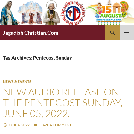
Skip
to
content
Search
Jagadish Christian.Com
PRIMAR
MENU
Tag Archives: Pentecost Sunday
NEWS & EVENTS
NEW AUDIO RELEASE ON
THE PENTECOST SUNDAY,
JUNE 05, 2022.
JUNE 4, 2022
LEAVE A COMMENT