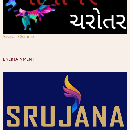
Yayavar Charotar
ENERTAINMENT