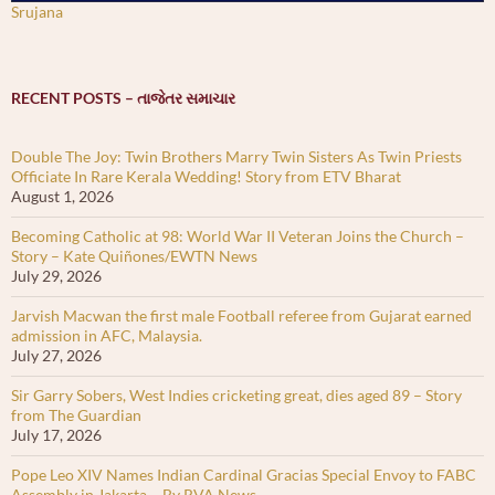
Srujana
RECENT POSTS – તાજેતર સમાચાર
Double The Joy: Twin Brothers Marry Twin Sisters As Twin Priests
Officiate In Rare Kerala Wedding! Story from ETV Bharat
August 1, 2026
Becoming Catholic at 98: World War II Veteran Joins the Church –
Story – Kate Quiñones/EWTN News
July 29, 2026
Jarvish Macwan the first male Football referee from Gujarat earned
admission in AFC, Malaysia.
July 27, 2026
Sir Garry Sobers, West Indies cricketing great, dies aged 89 – Story
from The Guardian
July 17, 2026
Pope Leo XIV Names Indian Cardinal Gracias Special Envoy to FABC
Assembly in Jakarta – By RVA News