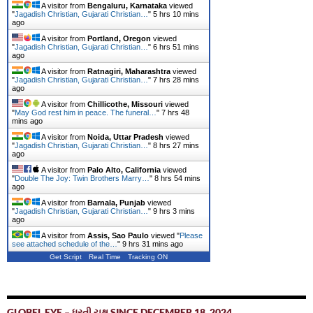
A visitor from
Bengaluru, Karnataka
viewed
"
Jagadish Christian, Gujarati Christian…
"
5 hrs 10 mins
ago
A visitor from
Portland, Oregon
viewed
"
Jagadish Christian, Gujarati Christian…
"
6 hrs 51 mins
ago
A visitor from
Ratnagiri, Maharashtra
viewed
"
Jagadish Christian, Gujarati Christian…
"
7 hrs 28 mins
ago
A visitor from
Chillicothe, Missouri
viewed
"
May God rest him in peace. The funeral…
"
7 hrs 48
mins ago
A visitor from
Noida, Uttar Pradesh
viewed
"
Jagadish Christian, Gujarati Christian…
"
8 hrs 27 mins
ago
A visitor from
Palo Alto, California
viewed
"
Double The Joy: Twin Brothers Marry…
"
8 hrs 54 mins
ago
A visitor from
Barnala, Punjab
viewed
"
Jagadish Christian, Gujarati Christian…
"
9 hrs 3 mins
ago
A visitor from
Assis, Sao Paulo
viewed "
Please
see attached schedule of the…
"
9 hrs 31 mins ago
Get Script
Real Time
Tracking ON
GLOBEL EYE – ધરતી ચક્ષુ SINCE DECEMBER 18, 2024