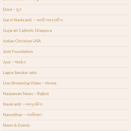
Doot – દૂત
Garvi Navkranti – ગરવી નવક્રાન્તિ
Gujarati Catholic Diaspora
Indian Christian USA
Josh Foundation
Jyot – જ્યોત
Lagna Sanskar setu
Live Streaming Video – Home
Navjeevan News – Rajkot
Navkranti – નવક્રાંન્તિ
Navvidhan – નવવિધાન
News & Events