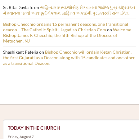
Sr. Rita Davla fc
on
સાહિત્યકાર સ્વ.જોસેફ મેકવાનના જ્યેષ્ઠ પુત્ર ચંદ્રવદન
મેકવાનના પત્ની અન્નપૂર્ણા મેકવાન સાહિત્ય અકાદમી પુરસ્કારથી સન્માનિત.
Bishop Checchio ordains 15 permanent deacons, one transitional
deacon – The Catholic Spirit | Jagadish Christian.Com
on
Welcome
Bishop James F. Checchio, the fifth Bishop of the Diocese of
Metuchen, NJ
Shashikant Patelia
on
Bishop Checchio will ordain Ketan Christian,
the first Gujarati as a Deacon along with 15 candidates and one other
as a transitional Deacon.
TODAY IN THE CHURCH
Friday, August 7