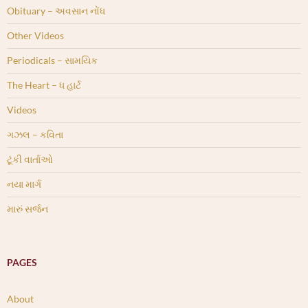
Obituary – અવસાન નોંધ
Other Videos
Periodicals – સામયિક
The Heart – ધ હાર્ટ
Videos
ગઝલ – કવિતા
ટૂંકી વાર્તાઓ
નયા માર્ગ
મારું સર્જન
PAGES
About