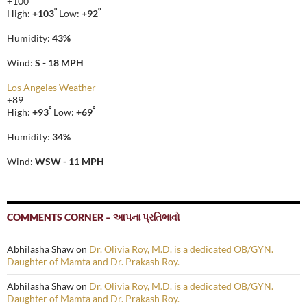
+
100
°
°
High:
+
103
Low:
+
92
Humidity:
43%
Wind:
S - 18 MPH
Los Angeles Weather
+
89
°
°
High:
+
93
Low:
+
69
Humidity:
34%
Wind:
WSW - 11 MPH
COMMENTS CORNER – આપના પ્રતિભાવો
Abhilasha Shaw
on
Dr. Olivia Roy, M.D. is a dedicated OB/GYN.
Daughter of Mamta and Dr. Prakash Roy.
Abhilasha Shaw
on
Dr. Olivia Roy, M.D. is a dedicated OB/GYN.
Daughter of Mamta and Dr. Prakash Roy.