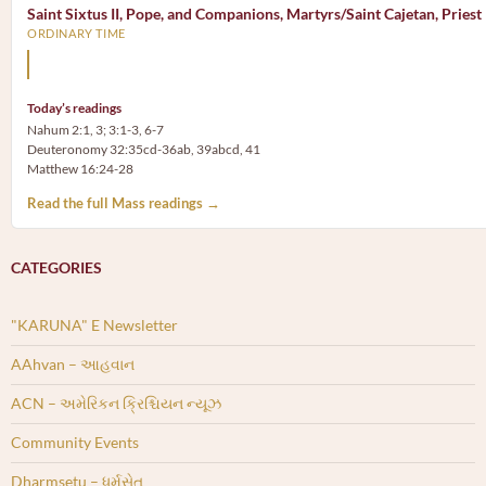
Saint Sixtus II, Pope, and Companions, Martyrs/Saint Cajetan, Priest
ORDINARY TIME
Mary, the Mother of God, is our Mother also.
Today’s readings
Nahum 2:1, 3; 3:1-3, 6-7
Deuteronomy 32:35cd-36ab, 39abcd, 41
Matthew 16:24-28
Read the full Mass readings →
CATEGORIES
"KARUNA" E Newsletter
AAhvan – આહવાન
ACN – અમેરિકન ક્રિશ્ચિયન ન્યૂઝ
Community Events
Dharmsetu – ધર્મસેતુ