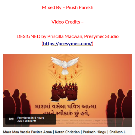
Mixed By – Piush Parekh
Video Credits –
DESIGNED by Priscilla Macwan, Presymec Studio
(
https://presymec.com/
)