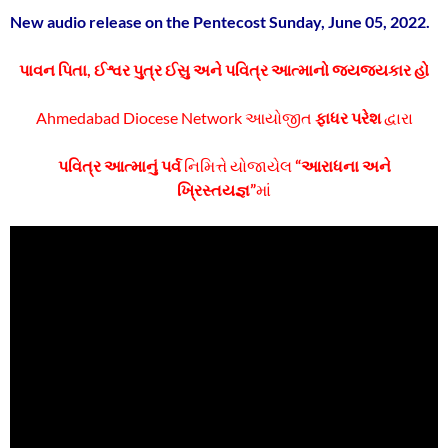
New audio release on the Pentecost Sunday, June 05, 2022.
પાવન
પિતા
,
ઈશ્વર
પુત્ર
ઈસુ
અને
પવિત્ર
આત્માનો
જયજયકાર
હો
Ahmedabad Diocese Network આયોજીત
ફાધર પરેશ
દ્વારા
પવિત્ર આત્માનું પર્વ
નિમિત્તે યોજાયેલ
“આરાધના અને
ખ્રિસ્તયજ્ઞ”
માં