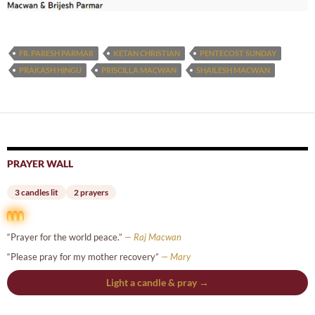
FR. PARESH PARMAR
KETAN CHRISTIAN
PENTECOST SUNDAY
PRAKASH HINGU
PRISCILLA MACWAN
SHAILESH MACWAN
PRAYER WALL
3 candles lit
2 prayers
“Prayer for the world peace.”
— Raj Macwan
“Please pray for my mother recovery”
— Mary
Light a candle & pray →