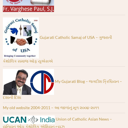
Gujarati Catholic Samaj of USA – ગુજરાતી
કેથોલિક સમાજ ઓફ યુએસએ
My Gujarati Blog – જગદીશ ક્રિશ્ચિયન –
દશાની દિશા
My old website 2004-2011 – આ જાળાંનું મૂળ ૨૦૦૪-૨૦૧૧
Union of Catholic Asian News –
યુનિયન ઓફ કેથોલિક એશિયન ન્યૂઝ