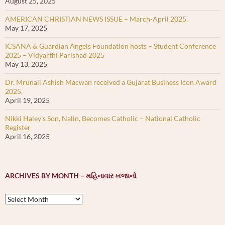
August 25, 2025
AMERICAN CHRISTIAN NEWS ISSUE – March-April 2025.
May 17, 2025
ICSANA & Guardian Angels Foundation hosts – Student Conference
2025 – Vidyarthi Parishad 2025
May 13, 2025
Dr. Mrunali Ashish Macwan received a Gujarat Business Icon Award
2025.
April 19, 2025
Nikki Haley’s Son, Nalin, Becomes Catholic – National Catholic
Register
April 16, 2025
ARCHIVES BY MONTH – મહિનાવાર ખજાનો
Archives
by
month
–