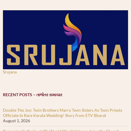
Srujana
RECENT POSTS – તાજેતર સમાચાર
Double The Joy: Twin Brothers Marry Twin Sisters As Twin Priests
Officiate In Rare Kerala Wedding! Story from ETV Bharat
August 1, 2026