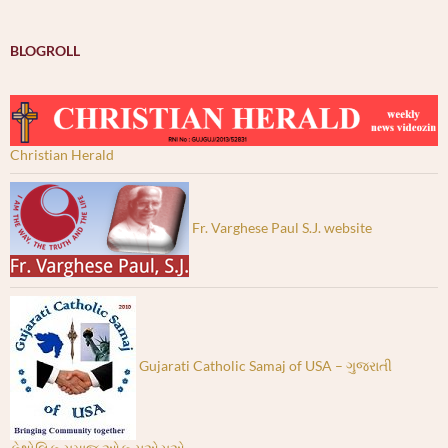
BLOGROLL
Christian Herald
Fr. Varghese Paul S.J. website
Gujarati Catholic Samaj of USA – ગુજરાતી