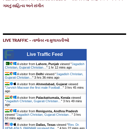
ગમતું સાહિત્ય અને સંગીત
LIVE TRAFFIC – તાજેતર ના મુલાકાતીઓ
Live Traffic Feed
A visitor from
Lahore, Punjab
viewed "
Jagadish
Christian, Gujarati Christian…
"
1 hr 12 mins ago
A visitor from
Delhi
viewed "
Jagadish Christian,
Gujarati Christian…
"
3 hrs 36 mins ago
A visitor from
Ahmedabad, Gujarat
viewed
"
Jarvish Macwan the first male Football…
"
3 hrs 45 mins
ago
A visitor from
Palackattumala, Kerala
viewed
"
Jagadish Christian, Gujarati Christian…
"
3 hrs 49 mins
ago
A visitor from
Renigunta, Andhra Pradesh
viewed "
Jagadish Christian, Gujarati Christian…
"
3 hrs
53 mins ago
A visitor from
Dallas, Texas
viewed "
Rev. Dr.
HEMLATA S .PARMAR received the…
"
4 hrs 22 mins ago