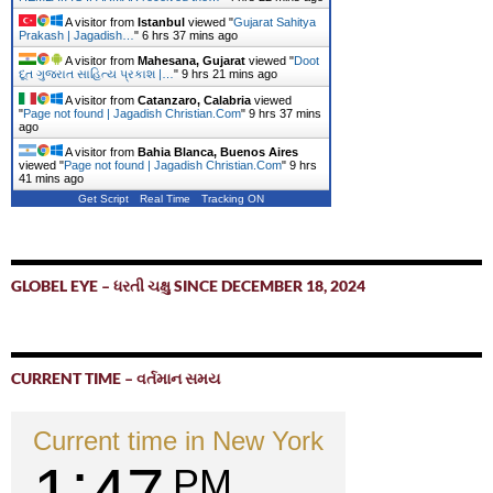
A visitor from
Istanbul
viewed "
Gujarat Sahitya
Prakash | Jagadish…
"
6 hrs 37 mins ago
A visitor from
Mahesana, Gujarat
viewed "
Doot
દૂત ગુજરાત સાહિત્ય પ્રકાશ |…
"
9 hrs 21 mins ago
A visitor from
Catanzaro, Calabria
viewed
"
Page not found | Jagadish Christian.Com
"
9 hrs 37 mins
ago
A visitor from
Bahia Blanca, Buenos Aires
viewed "
Page not found | Jagadish Christian.Com
"
9 hrs
41 mins ago
Get Script
Real Time
Tracking ON
GLOBEL EYE – ધરતી ચક્ષુ SINCE DECEMBER 18, 2024
CURRENT TIME – વર્તમાન સમય
Current time in New York
PM