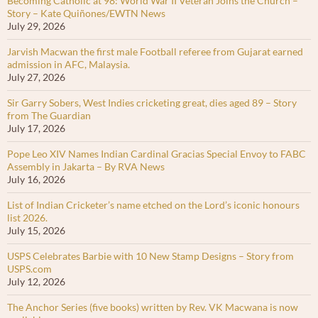
Becoming Catholic at 98: World War II Veteran Joins the Church –
Story – Kate Quiñones/EWTN News
July 29, 2026
Jarvish Macwan the first male Football referee from Gujarat earned
admission in AFC, Malaysia.
July 27, 2026
Sir Garry Sobers, West Indies cricketing great, dies aged 89 – Story
from The Guardian
July 17, 2026
Pope Leo XIV Names Indian Cardinal Gracias Special Envoy to FABC
Assembly in Jakarta – By RVA News
July 16, 2026
List of Indian Cricketer’s name etched on the Lord’s iconic honours
list 2026.
July 15, 2026
USPS Celebrates Barbie with 10 New Stamp Designs – Story from
USPS.com
July 12, 2026
The Anchor Series (five books) written by Rev. VK Macwana is now