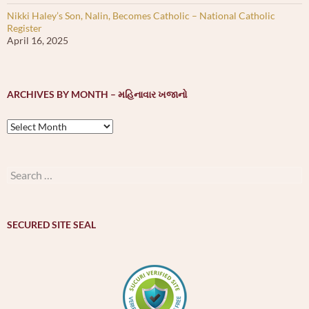
Nikki Haley’s Son, Nalin, Becomes Catholic – National Catholic
Register
April 16, 2025
ARCHIVES BY MONTH – મહિનાવાર ખજાનો
Archives
by
month
–
Search
મહિનાવાર
for:
ખજાનો
SECURED SITE SEAL