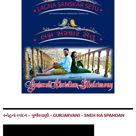
સ્નેહનાં સ્પંદન – ગુર્જરવાણી – GURJARVANI – SNEH NA SPANDAN