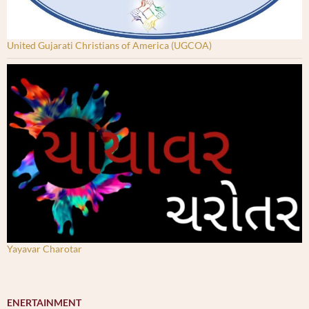
United Gujarati Christians of America (UGCOA)
Yayavar Charotar
ENERTAINMENT