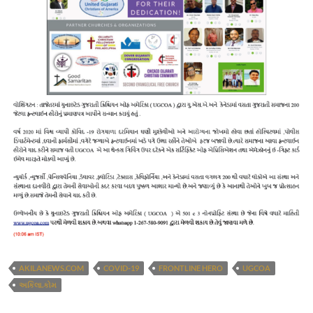
AKILANEWS.COM
COVID-19
FRONTLINE HERO
UGCOA
અકિલા.કોમ