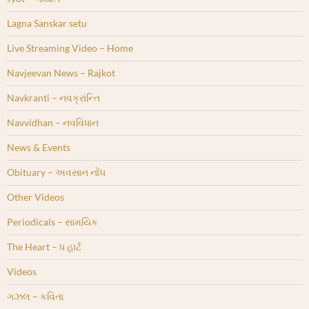
Lagna Sanskar setu
Live Streaming Video – Home
Navjeevan News – Rajkot
Navkranti – નવક્રાંન્તિ
Navvidhan – નવવિધાન
News & Events
Obituary – અવસાન નોંધ
Other Videos
Periodicals – સામયિક
The Heart – ધ હાર્ટ
Videos
ગઝલ – કવિતા