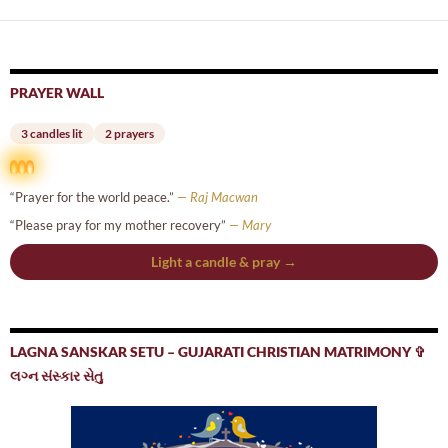
PRAYER WALL
3 candles lit
2 prayers
“Prayer for the world peace.”
— Raj Macwan
“Please pray for my mother recovery”
— Mary
Light a candle & pray →
LAGNA SANSKAR SETU – GUJARATI CHRISTIAN MATRIMONY ✞
લગ્ન સંસ્કાર સેતુ