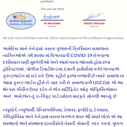
My wife Clera Christian is one the 200 or more recipient of the certificate of appreciation.
અમેરિકા અને કેનેડામાં વસતા ગુજરાતી ક્રિશ્ચિયન સમાજના
વ્યક્તિઓએ વર્ષ ૨૦૨૦ માં વિશ્વવ્યાપી COVID-19 રોગચાળા
દરમિયાન ઘણી મુશ્કેલીઓ અને આરોગ્યના જોખમો હોવા છતાં
હોસ્પિટલમાં , પોલીસ ડિપાર્ટમેન્ટમાં, દવાની ફાર્મસીમાં વગેરે જગ્યાએ
ફ્રન્ટલાઈન માં ખડે પગે ઉભા રહીને ફરજ બજાવી છે ત્યારે સમાજ ના
આવા ફ્રન્ટ લાઈન હીરો ને યાદ કરી ને સમાજ વતી UGCOA એ આ
થૅન્ક્સ ગીવીંગ ઉપર દરેક ને એક સર્ટિફિકેટ ઓફ એપ્રિસિએશન
અને અમેઝોન નું ઇ-ગિફ્ટ કાર્ડ ઇમેઇલ મારફતે મોકલી આપ્યું છે
ન્યૂયોર્ક, ન્યૂજર્સી, પેન્સિલવેનિયા, ડેલાવર, ફ્લોરિડા, ટેક્સાસ,
કેલિફોર્નિયા અને કેનેડામાં વસતા લગભગ ૨૦૦ થી વધારે લોકો એ આ
સંસ્થાનો અને સંસ્થાના દાનવીરોનો તેમની સેવાની કદર કરતાં પુષ્કળ