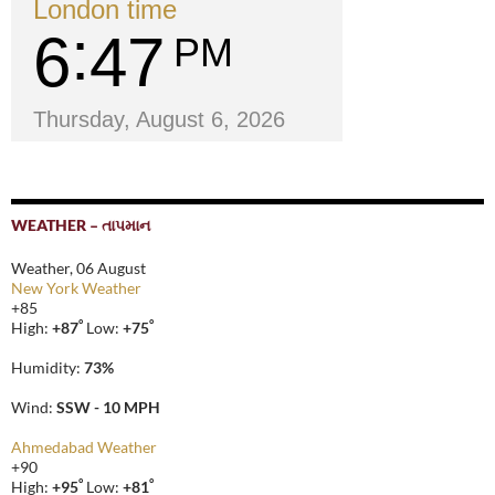
London time
6
47
PM
Thursday, August 6, 2026
WEATHER – તાપમાન
Weather, 06 August
New York Weather
+
85
°
°
High:
+
87
Low:
+
75
Humidity:
73%
Wind:
SSW - 10 MPH
Ahmedabad Weather
+
90
°
°
High:
+
95
Low:
+
81