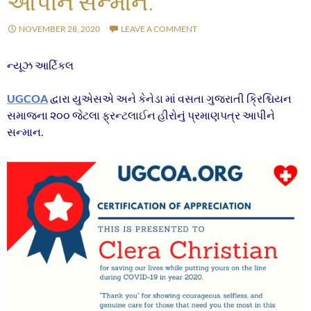
આપીને સન્માન.
NOVEMBER 28, 2020
LEAVE A COMMENT
ન્યૂઝ આર્ટિકલ
UGCOA
દ્વારા યુએસએ અને કેનેડા માં વસતા ગુજરાતી ક્રિશ્ચિયન
સમાજના ૨૦૦ જેટલા ફ્રન્ટલાઈન હીરોનું પ્રમાણપત્ર આપીને
સન્માન.