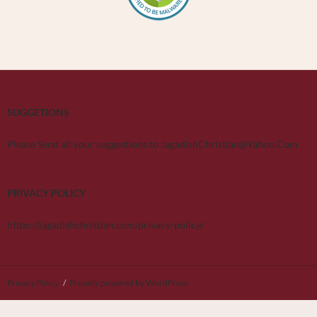
SUGGETIONS
Please Send all your suggestions to JagadishChristian@Yahoo.Com
PRIVACY POLICY
https://jagadishchristian.com/privacy-policy/
Privacy Policy
Proudly powered by WordPress