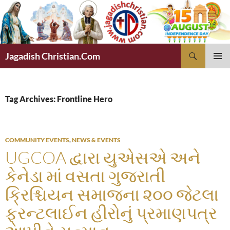
Skip
to
content
Search
Jagadish Christian.Com
PRIMAR
MENU
Tag Archives: Frontline Hero
COMMUNITY EVENTS
,
NEWS & EVENTS
UGCOA દ્વારા યુએસએ અને
કેનેડા માં વસતા ગુજરાતી
ક્રિશ્ચિયન સમાજના ૨૦૦ જેટલા
ફ્રન્ટલાઈન હીરોનું પ્રમાણપત્ર