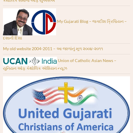
કેથોલિક સમાજ ઓફ યુએસએ
My Gujarati Blog – જગદીશ ક્રિશ્ચિયન –
દશાની દિશા
My old website 2004-2011 – આ જાળાંનું મૂળ ૨૦૦૪-૨૦૧૧
Union of Catholic Asian News –
યુનિયન ઓફ કેથોલિક એશિયન ન્યૂઝ