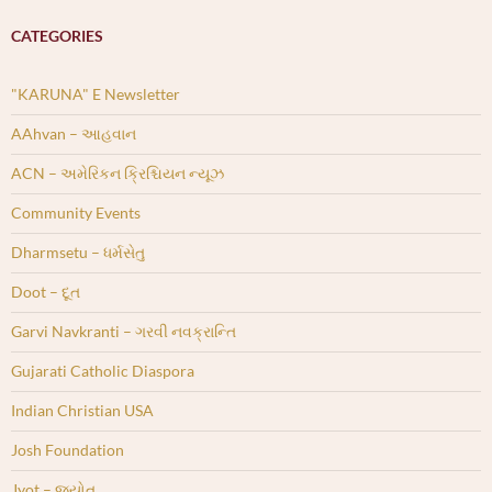
CATEGORIES
"KARUNA" E Newsletter
AAhvan – આહવાન
ACN – અમેરિકન ક્રિશ્ચિયન ન્યૂઝ
Community Events
Dharmsetu – ધર્મસેતુ
Doot – દૂત
Garvi Navkranti – ગરવી નવક્રાન્તિ
Gujarati Catholic Diaspora
Indian Christian USA
Josh Foundation
Jyot – જ્યોત