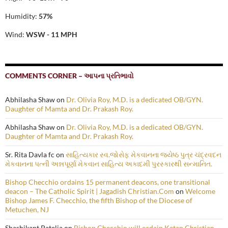
Humidity:
57%
Wind:
WSW - 11 MPH
COMMENTS CORNER – આપના પ્રતિભાવો
Abhilasha Shaw
on
Dr. Olivia Roy, M.D. is a dedicated OB/GYN.
Daughter of Mamta and Dr. Prakash Roy.
Abhilasha Shaw
on
Dr. Olivia Roy, M.D. is a dedicated OB/GYN.
Daughter of Mamta and Dr. Prakash Roy.
Sr. Rita Davla fc
on
સાહિત્યકાર સ્વ.જોસેફ મેકવાનના જ્યેષ્ઠ પુત્ર ચંદ્રવદન
મેકવાનના પત્ની અન્નપૂર્ણા મેકવાન સાહિત્ય અકાદમી પુરસ્કારથી સન્માનિત.
Bishop Checchio ordains 15 permanent deacons, one transitional
deacon – The Catholic Spirit | Jagadish Christian.Com
on
Welcome
Bishop James F. Checchio, the fifth Bishop of the Diocese of
Metuchen, NJ
Shashikant Patelia
on
Bishop Checchio will ordain Ketan Christian,