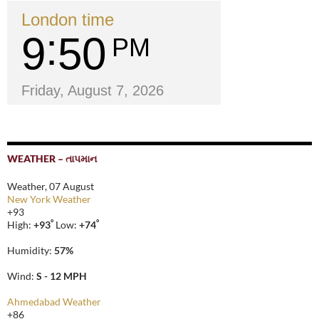
London time
9
50
PM
Friday, August 7, 2026
WEATHER – તાપમાન
Weather, 07 August
New York Weather
+
93
°
°
High:
+
93
Low:
+
74
Humidity:
57%
Wind:
S - 12 MPH
Ahmedabad Weather
+
86