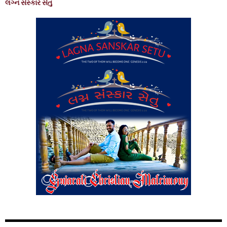
લગ્ન સંસ્કાર સેતુ