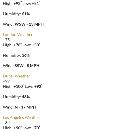
°
°
High:
+
92
Low:
+
81
Humidity:
61%
Wind:
WSW - 13 MPH
London Weather
+
75
°
°
High:
+
78
Low:
+
50
Humidity:
36%
Wind:
SSW - 8 MPH
Dubai Weather
+
97
°
°
High:
+
100
Low:
+
92
Humidity:
48%
Wind:
N - 17 MPH
Los Angeles Weather
+
84
°
°
High:
+
90
Low:
+
70