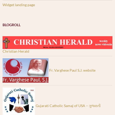
Widget landing page
BLOGROLL
Christian Herald
Fr. Varghese Paul S.J. website
Gujarati Catholic Samaj of USA – ગુજરાતી