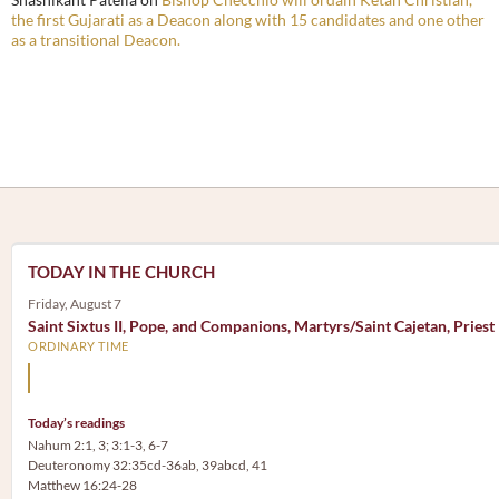
the first Gujarati as a Deacon along with 15 candidates and one other
as a transitional Deacon.
TODAY IN THE CHURCH
Friday, August 7
Saint Sixtus II, Pope, and Companions, Martyrs/Saint Cajetan, Priest
ORDINARY TIME
Mary, the Mother of God, is our Mother also.
Today’s readings
Nahum 2:1, 3; 3:1-3, 6-7
Deuteronomy 32:35cd-36ab, 39abcd, 41
Matthew 16:24-28