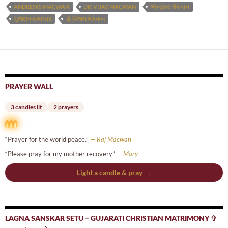
ANDREWS MACWAN
DR. VIJAY MACWAN
એન્ડ્રુસ મેકવાન
ગુજરાત સમાચાર
ડો. વિજય મેકવાન
PRAYER WALL
3 candles lit
2 prayers
“Prayer for the world peace.”
— Raj Macwan
“Please pray for my mother recovery”
— Mary
Light a candle & pray →
LAGNA SANSKAR SETU – GUJARATI CHRISTIAN MATRIMONY ✞