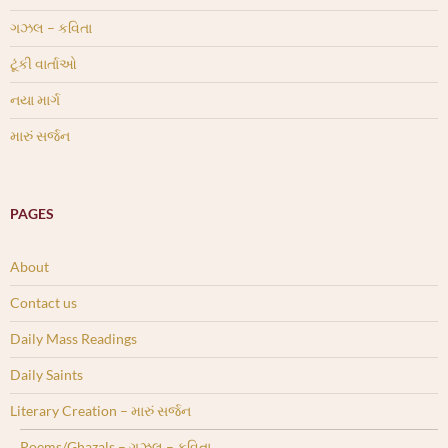
ગઝલ – કવિતા
ટૂંકી વાર્તાઓ
નયા માર્ગ
મારું સર્જન
PAGES
About
Contact us
Daily Mass Readings
Daily Saints
Literary Creation – મારું સર્જન
Poems/Ghazals – ગઝલ – કવિતા