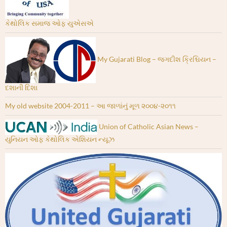
કેથોલિક સમાજ ઓફ યુએસએ
My Gujarati Blog – જગદીશ ક્રિશ્ચિયન –
દશાની દિશા
My old website 2004-2011 – આ જાળાંનું મૂળ ૨૦૦૪-૨૦૧૧
Union of Catholic Asian News –
યુનિયન ઓફ કેથોલિક એશિયન ન્યૂઝ