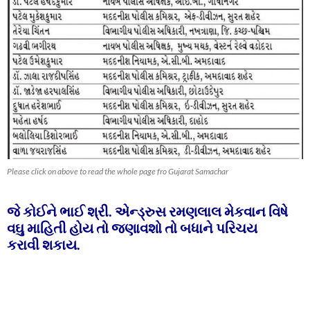
Please click on above to read the whole page fro Gujarat Samachar
જે કોઈને ભાઈ શ્રી. એન્ડ્રુસ રમણલાલ મેકવાન વિષે
વઘુ માહિતી હોય તો જણાવશો તો બધાને પરિચય
કરાવી શકાય.