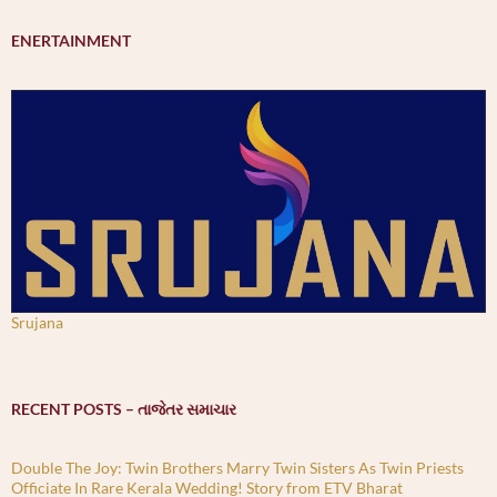
ENERTAINMENT
Srujana
RECENT POSTS – તાજેતર સમાચાર
Double The Joy: Twin Brothers Marry Twin Sisters As Twin Priests
Officiate In Rare Kerala Wedding! Story from ETV Bharat