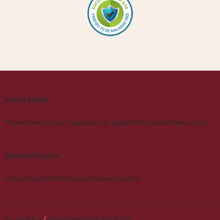
SUGGETIONS
Please Send all your suggestions to JagadishChristian@Yahoo.Com
PRIVACY POLICY
https://jagadishchristian.com/privacy-policy/
Privacy Policy
Proudly powered by WordPress