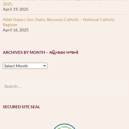
2025.
April 19, 2025
Nikki Haley’s Son, Nalin, Becomes Catholic – National Catholic
Register
April 16, 2025
ARCHIVES BY MONTH – મહિનાવાર ખજાનો
Archives
by
month
–
Search
મહિનાવાર
for:
ખજાનો
SECURED SITE SEAL