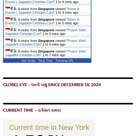
Events | Jagadish Christian.Com
"
1 hr 4 mins ago
A visitor from
Singapore
viewed "
News &
Events | Jagadish Christian.Com
"
1 hr 4 mins ago
A visitor from
Singapore
viewed "
News &
Events | Jagadish Christian.Com
"
1 hr 5 mins ago
A visitor from
Singapore
viewed "
Prayer Wall |
Jagadish Christian.Com
"
1 hr 5 mins ago
A visitor from
Singapore
viewed "
Prayer Wall |
Jagadish Christian.Com
"
1 hr 6 mins ago
A visitor from
Singapore
viewed "
Prayer Wall |
Jagadish Christian.Com
"
1 hr 7 mins ago
Get Script
Real Time
Tracking ON
GLOBEL EYE – ધરતી ચક્ષુ SINCE DECEMBER 18, 2024
CURRENT TIME – વર્તમાન સમય
Current time in New York