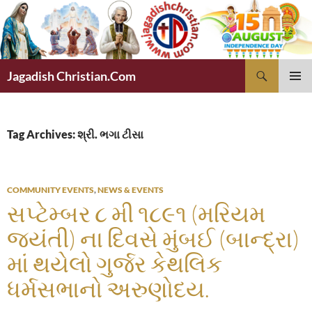
Skip
to
content
Search
Jagadish Christian.Com
PRIMAR
MENU
Tag Archives: શ્રી. ભગા ટીસા
COMMUNITY EVENTS
,
NEWS & EVENTS
સપ્ટેમ્બર ૮ મી ૧૮૯૧ (મરિયમ
જયંતી) ના દિવસે મુંબઈ (બાન્દ્રા)
માં થયેલો ગુર્જર કેથલિક
ધર્મસભાનો અરુણોદય.