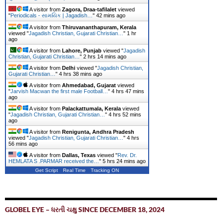
A visitor from
Zagora, Draa-tafilalet
viewed
"
Periodicals - સામયિક | Jagadish…
"
42 mins ago
A visitor from
Thiruvananthapuram, Kerala
viewed "
Jagadish Christian, Gujarati Christian…
"
1 hr
ago
A visitor from
Lahore, Punjab
viewed "
Jagadish
Christian, Gujarati Christian…
"
2 hrs 14 mins ago
A visitor from
Delhi
viewed "
Jagadish Christian,
Gujarati Christian…
"
4 hrs 38 mins ago
A visitor from
Ahmedabad, Gujarat
viewed
"
Jarvish Macwan the first male Football…
"
4 hrs 48 mins
ago
A visitor from
Palackattumala, Kerala
viewed
"
Jagadish Christian, Gujarati Christian…
"
4 hrs 52 mins
ago
A visitor from
Renigunta, Andhra Pradesh
viewed "
Jagadish Christian, Gujarati Christian…
"
4 hrs
56 mins ago
A visitor from
Dallas, Texas
viewed "
Rev. Dr.
HEMLATA S .PARMAR received the…
"
5 hrs 24 mins ago
Get Script
Real Time
Tracking ON
GLOBEL EYE – ધરતી ચક્ષુ SINCE DECEMBER 18, 2024