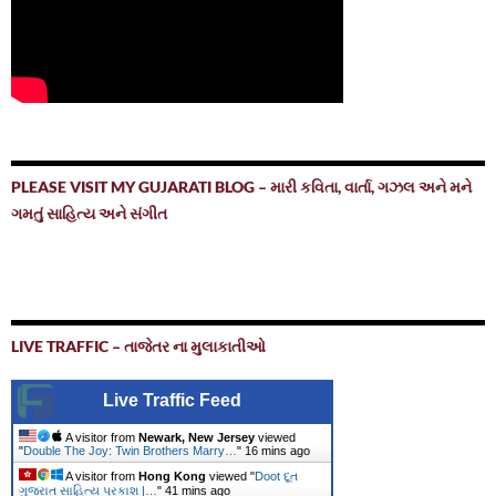
PLEASE VISIT MY GUJARATI BLOG – મારી કવિતા, વાર્તા, ગઝલ અને મને
ગમતું સાહિત્ય અને સંગીત
LIVE TRAFFIC – તાજેતર ના મુલાકાતીઓ
Live Traffic Feed
A visitor from
Newark, New Jersey
viewed
"
Double The Joy: Twin Brothers Marry…
"
16 mins ago
A visitor from
Hong Kong
viewed "
Doot દૂત
ગુજરાત સાહિત્ય પ્રકાશ |…
"
41 mins ago