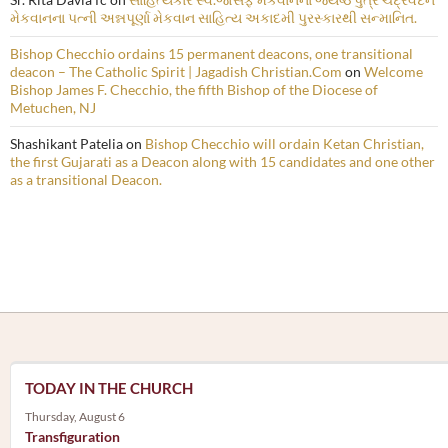
મેકવાનના પત્ની અન્નપૂર્ણા મેકવાન સાહિત્ય અકાદમી પુરસ્કારથી સન્માનિત.
Bishop Checchio ordains 15 permanent deacons, one transitional
deacon – The Catholic Spirit | Jagadish Christian.Com
on
Welcome
Bishop James F. Checchio, the fifth Bishop of the Diocese of
Metuchen, NJ
Shashikant Patelia
on
Bishop Checchio will ordain Ketan Christian,
the first Gujarati as a Deacon along with 15 candidates and one other
as a transitional Deacon.
TODAY IN THE CHURCH
Thursday, August 6
Transfiguration