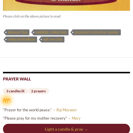
Please click on the above picture to read.
BHAGA TISA
GABRIEL CHRISTIAN
GUJARATI CATHOLIC SAMAJ
ગાબ્રિયેલ ક્રિશ્ચિયન
શ્રી. ભગા ટીસા
PRAYER WALL
3 candles lit
2 prayers
“Prayer for the world peace.”
— Raj Macwan
“Please pray for my mother recovery”
— Mary
Light a candle & pray →