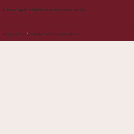
https://jagadishchristian.com/privacy-policy/
Privacy Policy
Proudly powered by WordPress