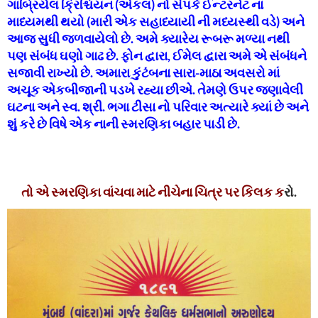
ગાબ્રિયેલ ક્રિશ્ચિયન (અંકલ) નો સંપર્ક ઈન્ટરનેટ ના
માધ્યમથી થયો (મારી એક સહાધ્યાયી ની મધ્યસ્થી વડે) અને
આજ સુધી જળવાયેલો છે. અમે ક્યારેય રૂબરૂ મળ્યા નથી
પણ સંબંધ ઘણો ગાઢ છે. ફોન દ્વારા, ઈમેલ દ્વારા અમે એ સંબંધને
સજાવી રાખ્યો છે. અમારા કુંટંબના સારા-માઠા અવસરો માં
અચૂક એકબીજાની પડખે રહ્યા છીએ. તેમણે ઉપર જણાવેલી
ઘટના અને સ્વ. શ્રી. ભગા ટીસા નો પરિવાર અત્યારે ક્યાં છે અને
શું કરે છે વિષે એક નાની સ્મરણિકા બહાર પાડી છે.
તો એ સ્મરણિકા વાંચવા માટે નીચેના ચિત્ર પર કિલક ક
રો.