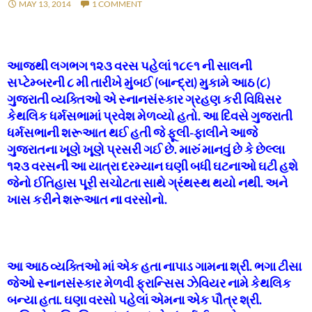
MAY 13, 2014
1 COMMENT
આજથી લગભગ ૧૨૩ વરસ પહેલાં ૧૮૯૧ ની સાલની
સપ્ટેમ્બરની ૮ મી તારીખે મુંબઈ (બાન્દ્રા) મુકામે આઠ (૮)
ગુજરાતી વ્યક્તિઓ એ સ્નાનસંસ્કાર ગ્રહણ કરી વિધિસર
કેથલિક ધર્મસભામાં પ્રવેશ મેળવ્યો હતો. આ દિવસે ગુજરાતી
ધર્મસભાની શરૂઆત થઈ હતી જે ફૂલી-ફાલીને આજે
ગુજરાતના ખૂણે ખૂણે પ્રસરી ગઈ છે. મારું માનવું છે કે છેલ્લા
૧૨૩ વરસની આ યાત્રા દરમ્યાન ઘણી બધી ઘટનાઓ ઘટી હશે
જેનો ઈતિહાસ પૂરી સચોટતા સાથે ગ્રંથસ્થ થયો નથી. અને
ખાસ કરીને શરૂઆત ના વરસોનો.
આ આઠ વ્યક્તિઓ માં એક હતા નાપાડ ગામના શ્રી. ભગા ટીસા
જેઓ સ્નાનસંસ્કાર મેળવી ફ્રાન્સિસ ઝેવિયર નામે કેથલિક
બન્યા હતા. ઘણા વરસો પહેલાં એમના એક પૌત્ર શ્રી.