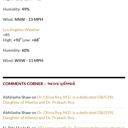
Humidity:
49%
Wind:
NNW - 13 MPH
Los Angeles Weather
+
85
°
°
High:
+
92
Low:
+
68
Humidity:
60%
Wind:
WSW - 11 MPH
COMMENTS CORNER – આપના પ્રતિભાવો
Abhilasha Shaw
on
Dr. Olivia Roy, M.D. is a dedicated OB/GYN.
Daughter of Mamta and Dr. Prakash Roy.
Abhilasha Shaw
on
Dr. Olivia Roy, M.D. is a dedicated OB/GYN.
Daughter of Mamta and Dr. Prakash Roy.
Sr. Rita Davla fc
on
સાહિત્યકાર સ્વ.જોસેફ મેકવાનના જ્યેષ્ઠ પુત્ર ચંદ્રવદન