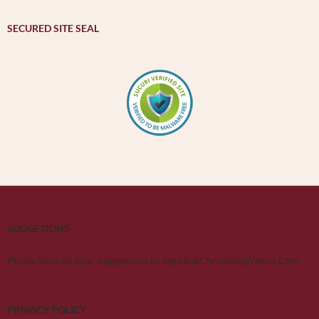
SECURED SITE SEAL
SUGGETIONS
Please Send all your suggestions to JagadishChristian@Yahoo.Com
PRIVACY POLICY