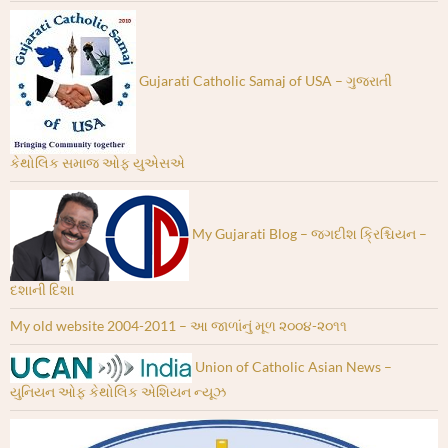
Gujarati Catholic Samaj of USA – ગુજરાતી
કેથોલિક સમાજ ઓફ યુએસએ
My Gujarati Blog – જગદીશ ક્રિશ્ચિયન –
દશાની દિશા
My old website 2004-2011 – આ જાળાંનું મૂળ ૨૦૦૪-૨૦૧૧
Union of Catholic Asian News –
યુનિયન ઓફ કેથોલિક એશિયન ન્યૂઝ