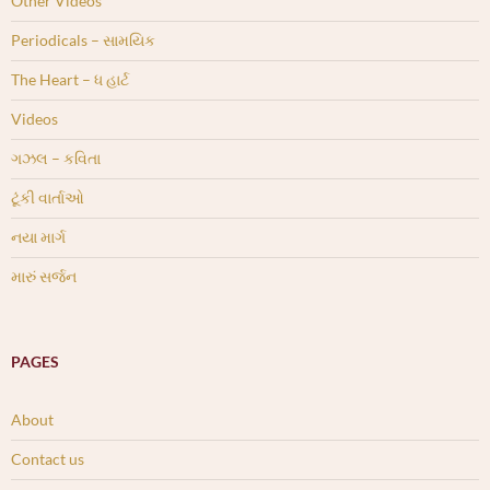
Other Videos
Periodicals – સામયિક
The Heart – ધ હાર્ટ
Videos
ગઝલ – કવિતા
ટૂંકી વાર્તાઓ
નયા માર્ગ
મારું સર્જન
PAGES
About
Contact us