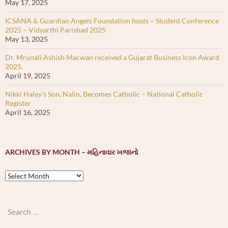
May 17, 2025
ICSANA & Guardian Angels Foundation hosts – Student Conference
2025 – Vidyarthi Parishad 2025
May 13, 2025
Dr. Mrunali Ashish Macwan received a Gujarat Business Icon Award
2025.
April 19, 2025
Nikki Haley’s Son, Nalin, Becomes Catholic – National Catholic
Register
April 16, 2025
ARCHIVES BY MONTH – મહિનાવાર ખજાનો
Archives
by
month
–
Search
મહિનાવાર
for:
ખજાનો