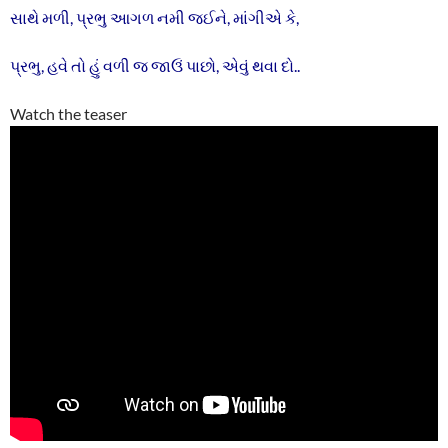
સાથે મળી, પ્રભુ આગળ નમી જઈને, માંગીએ કે,
પ્રભુ, હવે તો હું વળી જ જાઉં પાછો, એવું થવા દો..
Watch the teaser