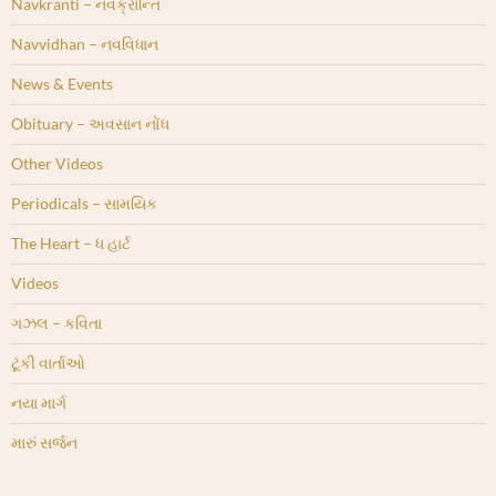
Navkranti – નવક્રાંન્તિ
Navvidhan – નવવિધાન
News & Events
Obituary – અવસાન નોંધ
Other Videos
Periodicals – સામયિક
The Heart – ધ હાર્ટ
Videos
ગઝલ – કવિતા
ટૂંકી વાર્તાઓ
નયા માર્ગ
મારું સર્જન