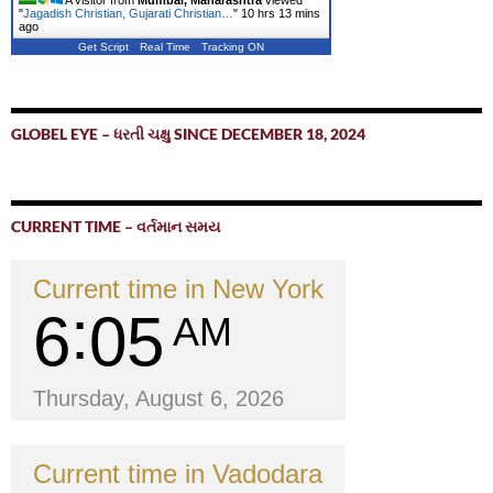
A visitor from
Mumbai, Maharashtra
viewed
"
Jagadish Christian, Gujarati Christian…
"
10 hrs 13 mins
ago
Get Script
Real Time
Tracking ON
GLOBEL EYE – ધરતી ચક્ષુ SINCE DECEMBER 18, 2024
CURRENT TIME – વર્તમાન સમય
Current time in New York
6
05
AM
Thursday, August 6, 2026
Current time in Vadodara