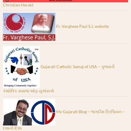
Christian Herald
Fr. Varghese Paul S.J. website
Gujarati Catholic Samaj of USA – ગુજરાતી
કેથોલિક સમાજ ઓફ યુએસએ
My Gujarati Blog – જગદીશ ક્રિશ્ચિયન –
દશાની દિશા