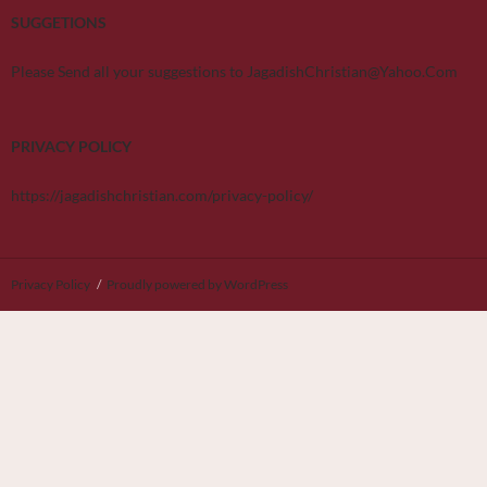
SUGGETIONS
Please Send all your suggestions to JagadishChristian@Yahoo.Com
PRIVACY POLICY
https://jagadishchristian.com/privacy-policy/
Privacy Policy
Proudly powered by WordPress