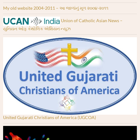
My old website 2004-2011 – આ જાળાંનું મૂળ ૨૦૦૪-૨૦૧૧
Union of Catholic Asian News –
યુનિયન ઓફ કેથોલિક એશિયન ન્યૂઝ
United Gujarati Christians of America (UGCOA)