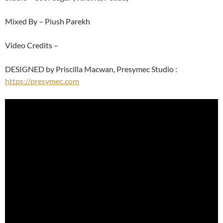
Mixed By – Piush Parekh
Video Credits –
DESIGNED by Priscilla Macwan, Presymec Studio :
https://presymec.com