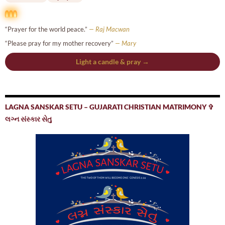
“Prayer for the world peace.”
— Raj Macwan
“Please pray for my mother recovery”
— Mary
Light a candle & pray →
LAGNA SANSKAR SETU – GUJARATI CHRISTIAN MATRIMONY ✞
લગ્ન સંસ્કાર સેતુ