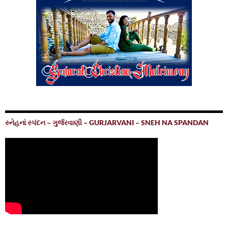
સ્નેહનાં સ્પંદન – ગુર્જરવાણી – GURJARVANI – SNEH NA SPANDAN