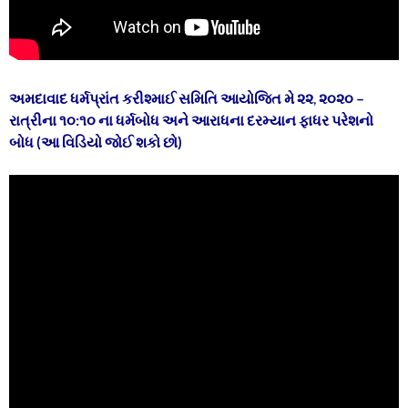
અમદાવાદ ધર્મપ્રાંત કરીશ્માઈ સમિતિ આયોજિત મે ૨૨
,
૨૦૨૦ –
રાત્રીના ૧૦:૧૦ ના
ધર્મબોધ અને આરાધના દરમ્યાન ફાધર પરેશનો
બોધ (આ વિડિયો જોઈ શકો છો)