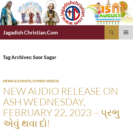
Skip
to
content
Search
Jagadish Christian.Com
PRIMAR
MENU
Tag Archives: Soor Sagar
NEWS & EVENTS
,
OTHER VIDEOS
NEW AUDIO RELEASE ON
ASH WEDNESDAY,
FEBRUARY 22, 2023 – પ્રભુ
એવું થવા દો!