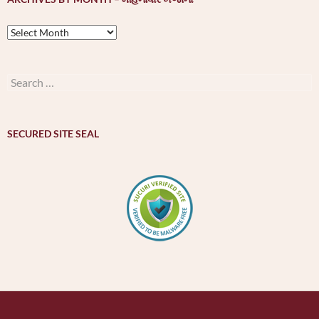
Archives
by
month
–
Search
મહિનાવાર
for:
ખજાનો
SECURED SITE SEAL