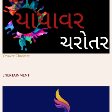
Yayavar Charotar
ENERTAINMENT