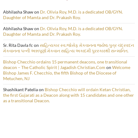
Abhilasha Shaw
on
Dr. Olivia Roy, M.D. is a dedicated OB/GYN.
Daughter of Mamta and Dr. Prakash Roy.
Abhilasha Shaw
on
Dr. Olivia Roy, M.D. is a dedicated OB/GYN.
Daughter of Mamta and Dr. Prakash Roy.
Sr. Rita Davla fc
on
સાહિત્યકાર સ્વ.જોસેફ મેકવાનના જ્યેષ્ઠ પુત્ર ચંદ્રવદન
મેકવાનના પત્ની અન્નપૂર્ણા મેકવાન સાહિત્ય અકાદમી પુરસ્કારથી સન્માનિત.
Bishop Checchio ordains 15 permanent deacons, one transitional
deacon – The Catholic Spirit | Jagadish Christian.Com
on
Welcome
Bishop James F. Checchio, the fifth Bishop of the Diocese of
Metuchen, NJ
Shashikant Patelia
on
Bishop Checchio will ordain Ketan Christian,
the first Gujarati as a Deacon along with 15 candidates and one other
as a transitional Deacon.