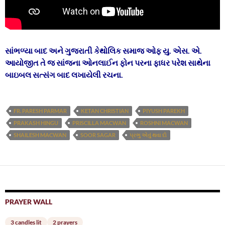
સાંભળ્યા બાદ અને ગુજરાતી કેથોલિક સમાજ ઓફ યુ. એસ. એ.
આયોજીત તે જ સાંજના ઓનલાઈન ફોન પરના ફાધર પરેશ સાથેના
બાઇબલ સત્સંગ બાદ લખાયેલી રચના.
FR. PARESH PARMAR
KETAN CHRISTIAN
PIYUSH PAREKH
PRAKASH HINGU
PRISCILLA MACWAN
ROSHNI MACWAN
SHAILESH MACWAN
SOOR SAGAR
પ્રભુ એવું થવા દો
PRAYER WALL
3 candles lit
2 prayers