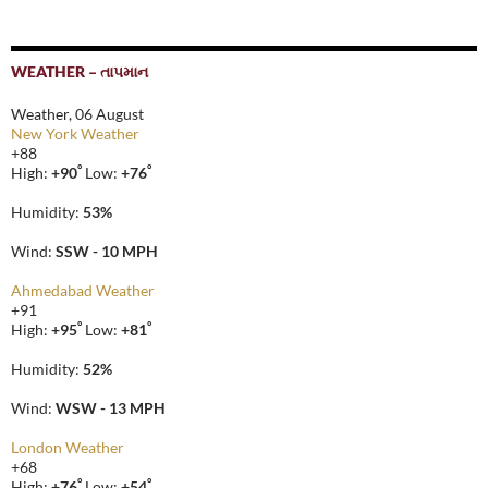
WEATHER – તાપમાન
Weather, 06 August
New York Weather
+
88
°
°
High:
+
90
Low:
+
76
Humidity:
53%
Wind:
SSW - 10 MPH
Ahmedabad Weather
+
91
°
°
High:
+
95
Low:
+
81
Humidity:
52%
Wind:
WSW - 13 MPH
London Weather
+
68
°
°
High:
+
76
Low:
+
54