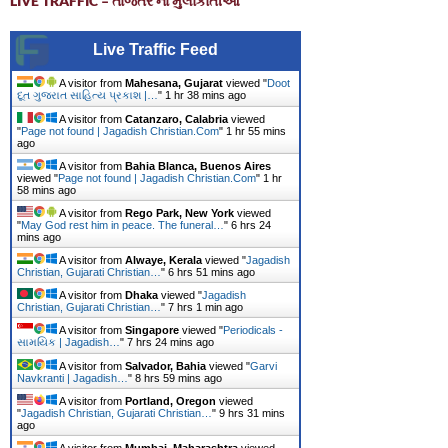
LIVE TRAFFIC – તાજેતર ના મુલાકાતીઓ
Live Traffic Feed
A visitor from
Mahesana, Gujarat
viewed "
Doot
દૂત ગુજરાત સાહિત્ય પ્રકાશ |…
"
1 hr 38 mins ago
A visitor from
Catanzaro, Calabria
viewed
"
Page not found | Jagadish Christian.Com
"
1 hr 55 mins
ago
A visitor from
Bahia Blanca, Buenos Aires
viewed "
Page not found | Jagadish Christian.Com
"
1 hr
58 mins ago
A visitor from
Rego Park, New York
viewed
"
May God rest him in peace. The funeral…
"
6 hrs 24
mins ago
A visitor from
Alwaye, Kerala
viewed "
Jagadish
Christian, Gujarati Christian…
"
6 hrs 51 mins ago
A visitor from
Dhaka
viewed "
Jagadish
Christian, Gujarati Christian…
"
7 hrs 1 min ago
A visitor from
Singapore
viewed "
Periodicals -
સામયિક | Jagadish…
"
7 hrs 24 mins ago
A visitor from
Salvador, Bahia
viewed "
Garvi
Navkranti | Jagadish…
"
8 hrs 59 mins ago
A visitor from
Portland, Oregon
viewed
"
Jagadish Christian, Gujarati Christian…
"
9 hrs 31 mins
ago