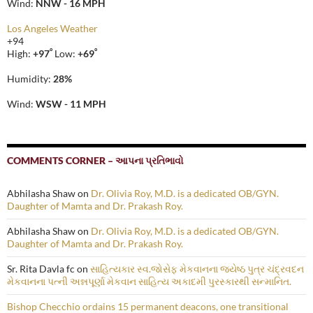
Wind:
NNW - 16 MPH
Los Angeles Weather
+
94
°
°
High:
+
97
Low:
+
69
Humidity:
28%
Wind:
WSW - 11 MPH
COMMENTS CORNER – આપના પ્રતિભાવો
Abhilasha Shaw
on
Dr. Olivia Roy, M.D. is a dedicated OB/GYN.
Daughter of Mamta and Dr. Prakash Roy.
Abhilasha Shaw
on
Dr. Olivia Roy, M.D. is a dedicated OB/GYN.
Daughter of Mamta and Dr. Prakash Roy.
Sr. Rita Davla fc
on
સાહિત્યકાર સ્વ.જોસેફ મેકવાનના જ્યેષ્ઠ પુત્ર ચંદ્રવદન
મેકવાનના પત્ની અન્નપૂર્ણા મેકવાન સાહિત્ય અકાદમી પુરસ્કારથી સન્માનિત.
Bishop Checchio ordains 15 permanent deacons, one transitional