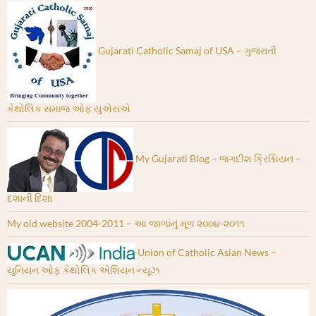
Gujarati Catholic Samaj of USA – ગુજરાતી
કેથોલિક સમાજ ઓફ યુએસએ
My Gujarati Blog – જગદીશ ક્રિશ્ચિયન –
દશાની દિશા
My old website 2004-2011 – આ જાળાંનું મૂળ ૨૦૦૪-૨૦૧૧
Union of Catholic Asian News –
યુનિયન ઓફ કેથોલિક એશિયન ન્યૂઝ