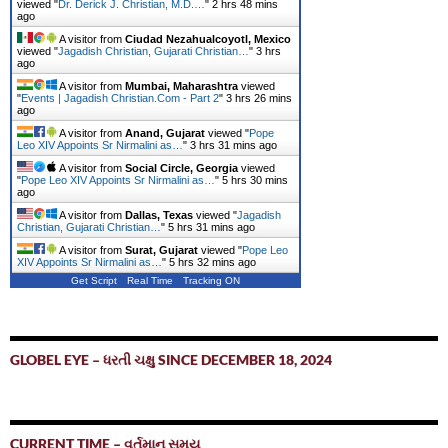
viewed "
Dr. Derick J. Christian, M.D.…
"
2 hrs 48 mins
ago
A visitor from
Ciudad Nezahualcoyotl, Mexico
viewed "
Jagadish Christian, Gujarati Christian…
"
3 hrs
ago
A visitor from
Mumbai, Maharashtra
viewed
"
Events | Jagadish Christian.Com - Part 2
"
3 hrs 26 mins
ago
A visitor from
Anand, Gujarat
viewed "
Pope
Leo XIV Appoints Sr Nirmalini as…
"
3 hrs 31 mins ago
A visitor from
Social Circle, Georgia
viewed
"
Pope Leo XIV Appoints Sr Nirmalini as…
"
5 hrs 30 mins
ago
A visitor from
Dallas, Texas
viewed "
Jagadish
Christian, Gujarati Christian…
"
5 hrs 31 mins ago
A visitor from
Surat, Gujarat
viewed "
Pope Leo
XIV Appoints Sr Nirmalini as…
"
5 hrs 32 mins ago
Get Script
Real Time
Tracking ON
GLOBEL EYE – ધરતી ચક્ષુ SINCE DECEMBER 18, 2024
CURRENT TIME – વર્તમાન સમય