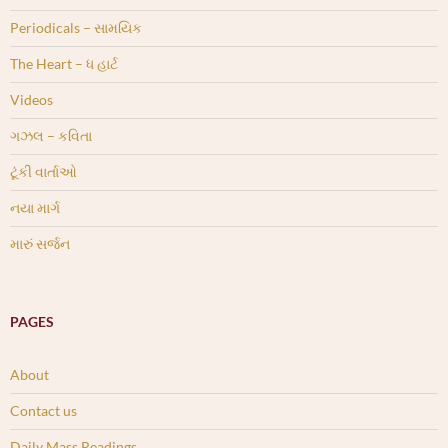
Periodicals – સામયિક
The Heart – ધ હાર્ટ
Videos
ગઝલ – કવિતા
ટૂંકી વાર્તાઓ
નયા માર્ગ
મારું સર્જન
PAGES
About
Contact us
Daily Mass Readings