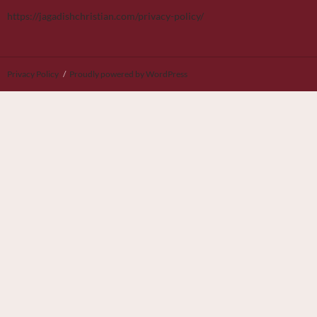
https://jagadishchristian.com/privacy-policy/
Privacy Policy
Proudly powered by WordPress