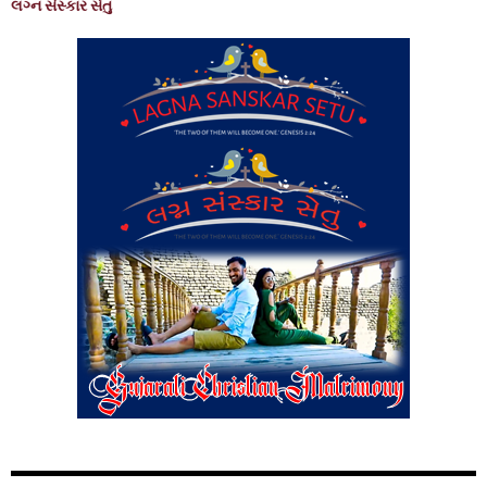
લગ્ન સંસ્કાર સેતુ