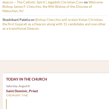
deacon – The Catholic Spirit | Jagadish Christian.Com
on
Welcome
Bishop James F. Checchio, the fifth Bishop of the Diocese of
Metuchen, NJ
Shashikant Patelia
on
Bishop Checchio will ordain Ketan Christian,
the first Gujarati as a Deacon along with 15 candidates and one other
as a transitional Deacon.
TODAY IN THE CHURCH
Saturday, August 8
Saint Dominic, Priest
ORDINARY TIME
Arm yourself with prayer rather than a sword; wear humilit
rather than fine clothes.