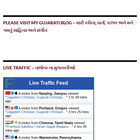
PLEASE VISIT MY GUJARATI BLOG – મારી કવિતા, વાર્તા, ગઝલ અને મને
ગમતું સાહિત્ય અને સંગીત
LIVE TRAFFIC – તાજેતર ના મુલાકાતીઓ
Live Traffic Feed
A visitor from
Nanjing, Jiangsu
viewed
"
Jagadish Christian, Gujarati Christian…
"
1 hr 58 mins
ago
A visitor from
Portland, Oregon
viewed
"
Jagadish Christian, Gujarati Christian…
"
2 hrs 25 mins
ago
A visitor from
Chennai, Tamil Nadu
viewed
"
Prarthna Jukebox | Kirtan Sagar Bhajans…
"
2 hrs 35
mins ago
A visitor from
Warminster, Pennsylvania