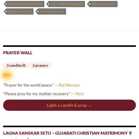
ANDREWS MACWAN
DR. VIJAY MACWAN
એન્ડ્રુસ મેકવાન
ગુજરાત સમાચાર
ડો. વિજય મેકવાન
PRAYER WALL
3 candles lit
2 prayers
“Prayer for the world peace.”
— Raj Macwan
“Please pray for my mother recovery”
— Mary
Light a candle & pray →
LAGNA SANSKAR SETU – GUJARATI CHRISTIAN MATRIMONY ✞