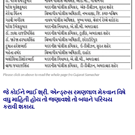
Please click on above to read the whole page fro Gujarat Samachar
જે કોઈને ભાઈ શ્રી. એન્ડ્રુસ રમણલાલ મેકવાન વિષે
વઘુ માહિતી હોય તો જણાવશો તો બધાને પરિચય
કરાવી શકાય.