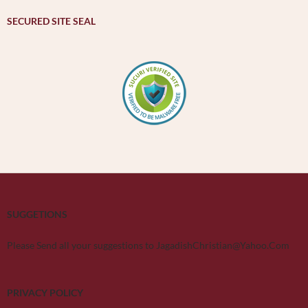
SECURED SITE SEAL
SUGGETIONS
Please Send all your suggestions to JagadishChristian@Yahoo.Com
PRIVACY POLICY